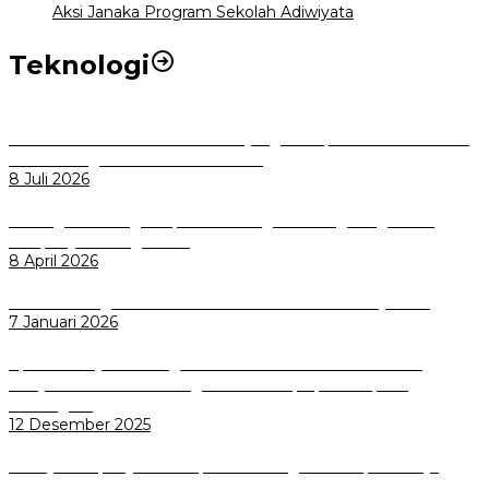
Aksi Janaka Program Sekolah Adiwiyata
Teknologi
Perkuat Tata Kelola Aset Daerah yang Transparan dan Akuntabel
Pemkot Bogor Luncurkan SIMASDA
8 Juli 2026
Dorong Salusi Regional, Pemkot Bogor Dukung Pengolahan
Sampah Jadi Energi Listrik
8 April 2026
Wali Kota Bogor bersama Dirut INKA Bahas Trase Uji Coba
7 Januari 2026
Aplikasi Pelayanan Pengaduan Reserse Resmi Diluncurkan:
Masyarakat Kini Bisa Mengadu Lebih Cepat, Mudah, dan
Terintegrasi
12 Desember 2025
Menuju Sampah Jadi Listrik, Pemkot Bogor Mantapkan Kerja
Sama PSEL