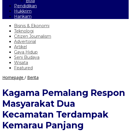
Bola
Pendidikan
Hukkrim
Hankam
Bisnis & Ekonomi
Teknologi
Citizen Journalism
Advertorial
Artikel
Gaya Hidup
Seni Budaya
Wisata
Featured
Kagama
Homepage
/
Berita
Pemalang
Respon
Kagama Pemalang Respon
Masyarakat
Dua
Masyarakat Dua
Kecamatan
Terdampak
Kecamatan Terdampak
Kemarau
Panjang
Kemarau Panjang