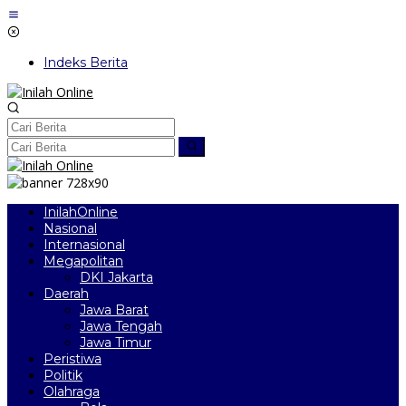
Lewati
ke
konten
Indeks Berita
InilahOnline
Nasional
Internasional
Megapolitan
DKI Jakarta
Daerah
Jawa Barat
Jawa Tengah
Jawa Timur
Peristiwa
Politik
Olahraga