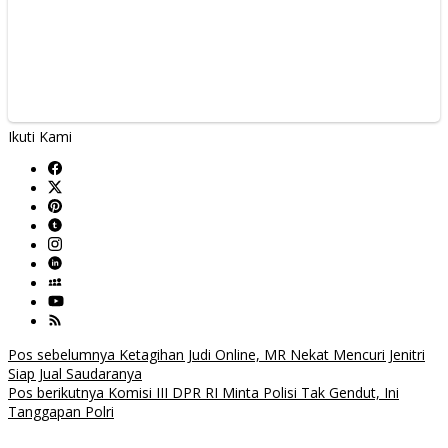
Ikuti Kami
Navigasi
Pos sebelumnya
Ketagihan Judi Online, MR Nekat Mencuri Jenitri
Siap Jual Saudaranya
pos
Pos berikutnya
Komisi III DPR RI Minta Polisi Tak Gendut, Ini
Tanggapan Polri