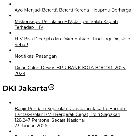
Ayo Menjadi Berarti!, Berarti Karena Hidupmu Berharga
Miskonsepsi Penularan HIV, Jangan Salah Kaprah
Terhadap HIV
HIV Bisa Dicegah dan Dikendalikan : Lindungi Diri, Pilih
Sehat!
Notifikasi Pasangan
Dicari Calon Dewas BPR BANK KOTA BOGOR 2025-
2029
DKI Jakarta
Banjir Rendam Sejumlah Ruas Jalan Jakarta, Brimob–
Lantas–Polair PMJ Bergerak Cepat, Polri Siagakan
128.247 Personel Secara Nasional
23 Januari 2026