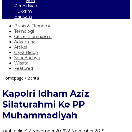
Bola
Pendidikan
Hukkrim
Hankam
Bisnis & Ekonomi
Teknologi
Citizen Journalism
Advertorial
Artikel
Gaya Hidup
Seni Budaya
Wisata
Featured
Kapolri
Homepage
/
Berita
Idham
Aziz
Kapolri Idham Aziz
Silaturahmi
Ke
Silaturahmi Ke PP
PP
Muhammadiyah
Muhammadiyah
inilah online
22 November 2019
22 November 2019