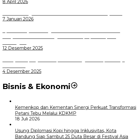
8 April 2026
Wali Kota Bogor bersama Dirut INKA Bahas Trase Uji Coba
7 Januari 2026
Aplikasi Pelayanan Pengaduan Reserse Resmi Diluncurkan:
Masyarakat Kini Bisa Mengadu Lebih Cepat, Mudah, dan
Terintegrasi
12 Desember 2025
Menuju Sampah Jadi Listrik, Pemkot Bogor Mantapkan Kerja
Sama PSEL
4 Desember 2025
Bisnis & Ekonomi
Kemenkop dan Kementan Sinergi Perkuat Transformasi
Petani Tebu Melalui KDKMP
18 Juli 2026
Usung Diplomasi Kopi hingga Inklusivitas, Kota
Bandung Siap Sambut 25 Duta Besar di Festival Asia