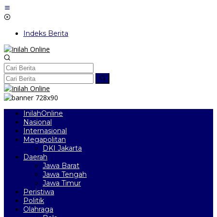
Lewati
ke
konten
Indeks Berita
InilahOnline
Nasional
Internasional
Megapolitan
DKI Jakarta
Daerah
Jawa Barat
Jawa Tengah
Jawa Timur
Peristiwa
Politik
Olahraga