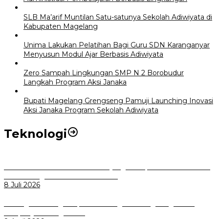
SLB Ma’arif Muntilan Satu-satunya Sekolah Adiwiyata di
Kabupaten Magelang
Unima Lakukan Pelatihan Bagi Guru SDN Karanganyar
Menyusun Modul Ajar Berbasis Adiwiyata
Zero Sampah Lingkungan SMP N 2 Borobudur
Langkah Program Aksi Janaka
Bupati Magelang Grengseng Pamuji Launching Inovasi
Aksi Janaka Program Sekolah Adiwiyata
Teknologi
Perkuat Tata Kelola Aset Daerah yang Transparan dan Akuntabel
Pemkot Bogor Luncurkan SIMASDA
8 Juli 2026
Dorong Salusi Regional, Pemkot Bogor Dukung Pengolahan
Sampah Jadi Energi Listrik