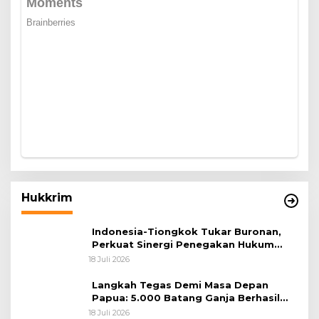
Hukkrim
Indonesia-Tiongkok Tukar Buronan,
Perkuat Sinergi Penegakan Hukum
Lintas Negara
18 Juli 2026
Langkah Tegas Demi Masa Depan
Papua: 5.000 Batang Ganja Berhasil
Diungkap Koops TNI Habema
18 Juli 2026