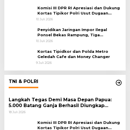
Komisi III DPR RI Apresiasi dan Dukung
Kortas Tipikor Polri Usut Dugaan
Korupsi Batu Bara
10 Juli 2026
Penyidikan Jaringan Impor Ilegal
Ponsel Bekas Rampung, Tiga
Tersangka Sudah P-21 dan Satu Buron
10 Juli 2026
Kortas Tipidkor dan Polda Metro
Geledah Cafe dan Money Changer
9 Juli 2026
TNI & POLRI
Langkah Tegas Demi Masa Depan Papua:
5.000 Batang Ganja Berhasil Diungkap
Koops TNI Habema
18 Juli 2026
Komisi III DPR RI Apresiasi dan Dukung
Kortas Tipikor Polri Usut Dugaan