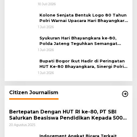
Korupsi Batu Bara
10 Juli 2026
Kolone Senjata Bentuk Logo 80 Tahun
Polri Warnai Upacara Hari Bhayangkara
ke-80
1 Juli 2026
Syukuran Hari Bhayangkara ke-80,
Polda Jateng Teguhkan Semangat
Pengabdian dan Pererat Kebersamaan
1 Juli 2026
Bupati Bogor Ikut Hadir di Peringatan
HUT Ke-80 Bhayangkara, Sinergi Polri
dan Pemkab Bogor Jadi Kunci Menjaga
1 Juli 2026
Keamanan Daerah
Citizen Journalism
Bertepatan Dengan HUT RI ke-80, PT SBI
Salurkan Beasiswa Pendidikan Kepada 500
Pelajar
20 Agustus 2025
Indocement Angkat Bicara Terkait