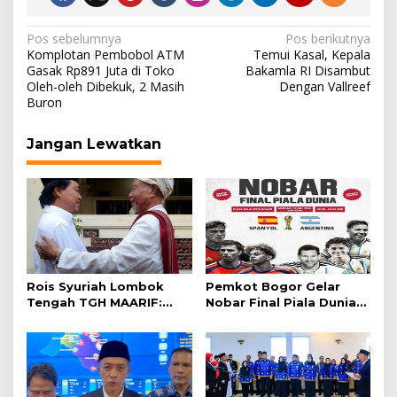
Navigasi
Pos sebelumnya
Pos berikutnya
Komplotan Pembobol ATM
Temui Kasal, Kepala
pos
Gasak Rp891 Juta di Toko
Bakamla RI Disambut
Oleh-oleh Dibekuk, 2 Masih
Dengan Vallreef
Buron
Jangan Lewatkan
Rois Syuriah Lombok
Pemkot Bogor Gelar
Tengah TGH MAARIF:
Nobar Final Piala Dunia
“Telah Lahir Mujadid
2026 di Plaza Balai Kota
Abad Kedua NU”