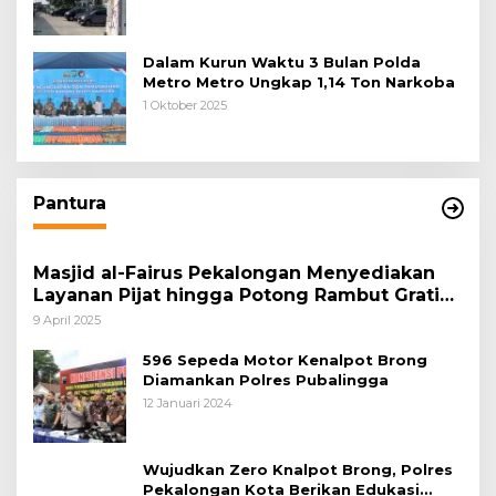
Dalam Kurun Waktu 3 Bulan Polda
Metro Metro Ungkap 1,14 Ton Narkoba
1 Oktober 2025
Pantura
Masjid al-Fairus Pekalongan Menyediakan
Layanan Pijat hingga Potong Rambut Gratis
bagi Pemudik Lebaran 2025
9 April 2025
596 Sepeda Motor Kenalpot Brong
Diamankan Polres Pubalingga
12 Januari 2024
Wujudkan Zero Knalpot Brong, Polres
Pekalongan Kota Berikan Edukasi