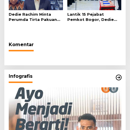
Dedie Rachim Minta
Lantik 15 Pejabat
Perumda Tirta Pakuan
Pemkot Bogor, Dedie
Salurkan Air Bersih bagi
Rachim: Laksanakan
Warga Terdampak
Tugas Sesuai Harapan
Kekeringan
Masyarakat
Komentar
Infografis