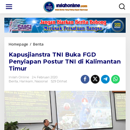
Lewati
ke
konten
Kapusjianstra
Homepage
/
Berita
TNI
Kapusjianstra TNI Buka FGD
Buka
FGD
Penyiapan Postur TNI di Kalimantan
Penyiapan
Timur
Postur
TNI
Inilah Online
24 Februari 2020
di
Berita
,
Hankam
,
Nasional
529 Dilihat
Kalimantan
Timur