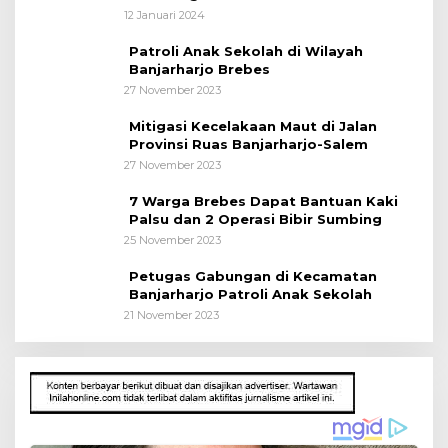
Kepada Pelajar
12 Januari 2024
Patroli Anak Sekolah di Wilayah
Banjarharjo Brebes
27 November 2023
Mitigasi Kecelakaan Maut di Jalan
Provinsi Ruas Banjarharjo-Salem
27 November 2023
7 Warga Brebes Dapat Bantuan Kaki
Palsu dan 2 Operasi Bibir Sumbing
25 November 2023
Petugas Gabungan di Kecamatan
Banjarharjo Patroli Anak Sekolah
21 November 2023