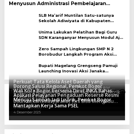
Menyusun Administrasi Pembelajaran
Berbasis Lingkungan
SLB Ma’arif Muntilan Satu-satunya
Sekolah Adiwiyata di Kabupaten
Magelang
Unima Lakukan Pelatihan Bagi Guru
SDN Karanganyar Menyusun Modul Ajar
Berbasis Adiwiyata
Zero Sampah Lingkungan SMP N 2
Borobudur Langkah Program Aksi
Janaka
Bupati Magelang Grengseng Pamuji
Launching Inovasi Aksi Janaka
Program Sekolah Adiwiyata
Perkuat Tata Kelola Aset Daerah yang
Dorong Salusi Regional, Pemkot Bogor
Transparan dan Akuntabel Pemkot Bogor
Wali Kota Bogor bersama Dirut INKA Bahas
Teknologi
Dukung Pengolahan Sampah Jadi Energi Listrik
Luncurkan SIMASDA
Aplikasi Pelayanan Pengaduan Reserse Resmi
8 Juli 2026
Trase Uji Coba
Menuju Sampah Jadi Listrik, Pemkot Bogor
8 April 2026
Diluncurkan: Masyarakat Kini Bisa Mengadu
7 Januari 2026
Mantapkan Kerja Sama PSEL
Lebih Cepat, Mudah, dan Terintegrasi
12 Desember 2025
4 Desember 2025