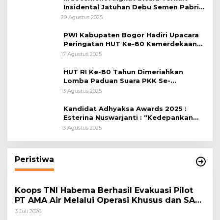
Insidental Jatuhan Debu Semen Pabrik
Citeureup
20 Agustus 2025
PWI Kabupaten Bogor Hadiri Upacara
Peringatan HUT Ke-80 Kemerdekaan
RI, di Lapangan Tegar Beriman
17 Agustus 2025
HUT RI Ke-80 Tahun Dimeriahkan
Lomba Paduan Suara PKK Se-
Kabupaten Bogor
13 Agustus 2025
Kandidat Adhyaksa Awards 2025 :
Esterina Nuswarjanti : “Kedepankan
Keadilan Restoratif Wujudkan
13 Agustus 2025
Masyarakat Harmonis”
Peristiwa
Koops TNI Habema Berhasil Evakuasi Pilot
PT AMA Air Melalui Operasi Khusus dan SAR
Taktis
3 Juli 2026