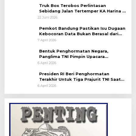
Truk Box Terobos Perlintasan
Sebidang Jalan Tertemper KA Harina di
Jalan Stasiun Poncol-Jrakah Semarang
22 Juni 2026
Pemkot Bandung Pastikan Isu Dugaan
Kebocoran Data Bukan Berasal dari
Server Disdukcapil
7 April 2026
Bentuk Penghormatan Negara,
Panglima TNI Pimpin Upacara
Pemakaman Militer
6 April 2026
Presiden RI Beri Penghormatan
Terakhir Untuk Tiga Prajurit TNI Saat
Persemayaman di Bandara Soekarno-
6 April 2026
Hatta