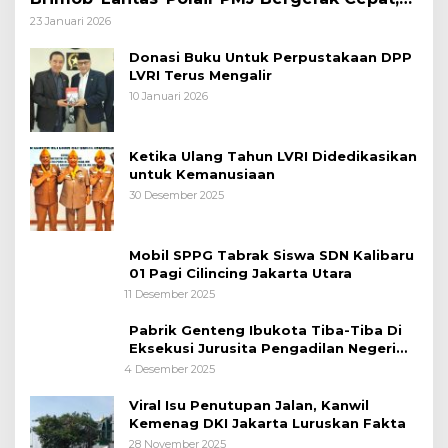
Polri Siagakan 128.247 Personel Secara
23 Januari 2026
Nasional
Donasi Buku Untuk Perpustakaan DPP
LVRI Terus Mengalir
10 Januari 2026
Ketika Ulang Tahun LVRI Didedikasikan
untuk Kemanusiaan
30 Desember 2025
Mobil SPPG Tabrak Siswa SDN Kalibaru
01 Pagi Cilincing Jakarta Utara
11 Desember 2025
Pabrik Genteng Ibukota Tiba-Tiba Di
Eksekusi Jurusita Pengadilan Negeri
Tangerang, Diduga Cacat Hukum Sejak
4 Desember 2025
Awal
Viral Isu Penutupan Jalan, Kanwil
Kemenag DKI Jakarta Luruskan Fakta
28 November 2025