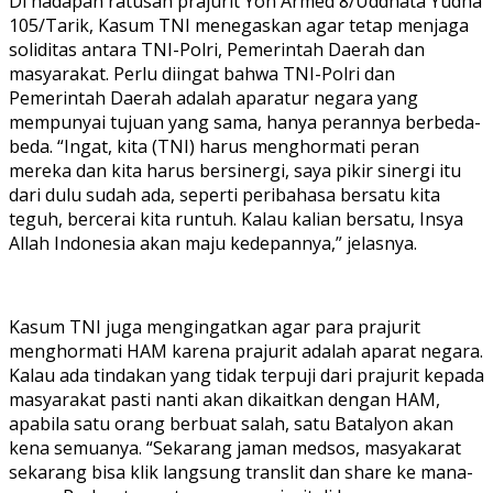
Di hadapan ratusan prajurit Yon Armed 8/Uddhata Yudha
105/Tarik, Kasum TNI menegaskan agar tetap menjaga
soliditas antara TNI-Polri, Pemerintah Daerah dan
masyarakat. Perlu diingat bahwa TNI-Polri dan
Pemerintah Daerah adalah aparatur negara yang
mempunyai tujuan yang sama, hanya perannya berbeda-
beda. “Ingat, kita (TNI) harus menghormati peran
mereka dan kita harus bersinergi, saya pikir sinergi itu
dari dulu sudah ada, seperti peribahasa bersatu kita
teguh, bercerai kita runtuh. Kalau kalian bersatu, Insya
Allah Indonesia akan maju kedepannya,” jelasnya.
Kasum TNI juga mengingatkan agar para prajurit
menghormati HAM karena prajurit adalah aparat negara.
Kalau ada tindakan yang tidak terpuji dari prajurit kepada
masyarakat pasti nanti akan dikaitkan dengan HAM,
apabila satu orang berbuat salah, satu Batalyon akan
kena semuanya. “Sekarang jaman medsos, masyakarat
sekarang bisa klik langsung translit dan share ke mana-