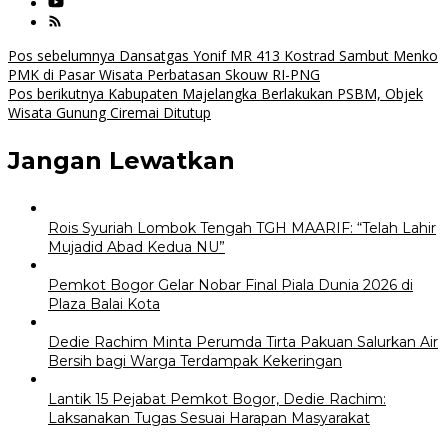
Navigasi
Pos sebelumnya
Dansatgas Yonif MR 413 Kostrad Sambut Menko
PMK di Pasar Wisata Perbatasan Skouw RI-PNG
pos
Pos berikutnya
Kabupaten Majelangka Berlakukan PSBM, Objek
Wisata Gunung Ciremai Ditutup
Jangan Lewatkan
Rois Syuriah Lombok Tengah TGH MAARIF: “Telah Lahir
Mujadid Abad Kedua NU”
Pemkot Bogor Gelar Nobar Final Piala Dunia 2026 di
Plaza Balai Kota
Dedie Rachim Minta Perumda Tirta Pakuan Salurkan Air
Bersih bagi Warga Terdampak Kekeringan
Lantik 15 Pejabat Pemkot Bogor, Dedie Rachim:
Laksanakan Tugas Sesuai Harapan Masyarakat