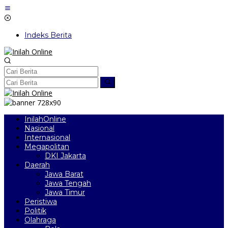
Lewati
ke
konten
Indeks Berita
InilahOnline
Nasional
Internasional
Megapolitan
DKI Jakarta
Daerah
Jawa Barat
Jawa Tengah
Jawa Timur
Peristiwa
Politik
Olahraga