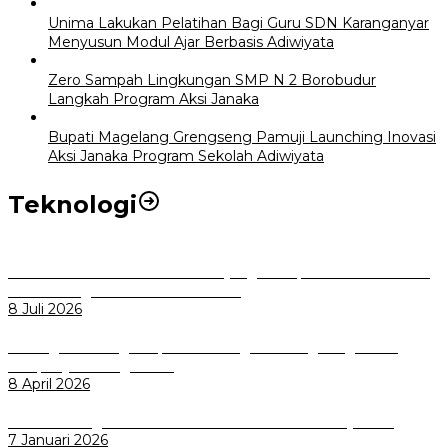
Unima Lakukan Pelatihan Bagi Guru SDN Karanganyar
Menyusun Modul Ajar Berbasis Adiwiyata
Zero Sampah Lingkungan SMP N 2 Borobudur
Langkah Program Aksi Janaka
Bupati Magelang Grengseng Pamuji Launching Inovasi
Aksi Janaka Program Sekolah Adiwiyata
Teknologi
Perkuat Tata Kelola Aset Daerah yang Transparan dan Akuntabel
Pemkot Bogor Luncurkan SIMASDA
8 Juli 2026
Dorong Salusi Regional, Pemkot Bogor Dukung Pengolahan
Sampah Jadi Energi Listrik
8 April 2026
Wali Kota Bogor bersama Dirut INKA Bahas Trase Uji Coba
7 Januari 2026