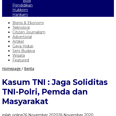
Bola
Pendidikan
Hukkrim
Hankam
Bisnis & Ekonomi
Teknologi
Citizen Journalism
Advertorial
Artikel
Gaya Hidup
Seni Budaya
Wisata
Featured
Kasum
Homepage
/
Berita
TNI
:
Kasum TNI : Jaga Soliditas
Jaga
Soliditas
TNI-Polri, Pemda dan
TNI-
Polri,
Masyarakat
Pemda
dan
Masyarakat
inilah online
26 November 2020
26 November 2020