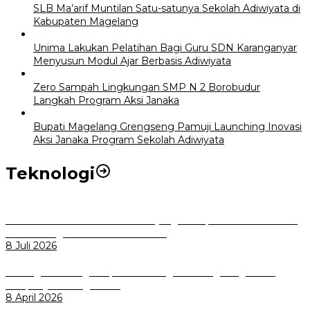
SLB Ma’arif Muntilan Satu-satunya Sekolah Adiwiyata di
Kabupaten Magelang
Unima Lakukan Pelatihan Bagi Guru SDN Karanganyar
Menyusun Modul Ajar Berbasis Adiwiyata
Zero Sampah Lingkungan SMP N 2 Borobudur
Langkah Program Aksi Janaka
Bupati Magelang Grengseng Pamuji Launching Inovasi
Aksi Janaka Program Sekolah Adiwiyata
Teknologi
Perkuat Tata Kelola Aset Daerah yang Transparan dan Akuntabel
Pemkot Bogor Luncurkan SIMASDA
8 Juli 2026
Dorong Salusi Regional, Pemkot Bogor Dukung Pengolahan
Sampah Jadi Energi Listrik
8 April 2026