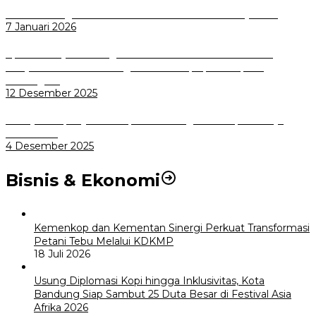
Wali Kota Bogor bersama Dirut INKA Bahas Trase Uji Coba
7 Januari 2026
Aplikasi Pelayanan Pengaduan Reserse Resmi Diluncurkan:
Masyarakat Kini Bisa Mengadu Lebih Cepat, Mudah, dan
Terintegrasi
12 Desember 2025
Menuju Sampah Jadi Listrik, Pemkot Bogor Mantapkan Kerja
Sama PSEL
4 Desember 2025
Bisnis & Ekonomi
Kemenkop dan Kementan Sinergi Perkuat Transformasi
Petani Tebu Melalui KDKMP
18 Juli 2026
Usung Diplomasi Kopi hingga Inklusivitas, Kota
Bandung Siap Sambut 25 Duta Besar di Festival Asia
Afrika 2026