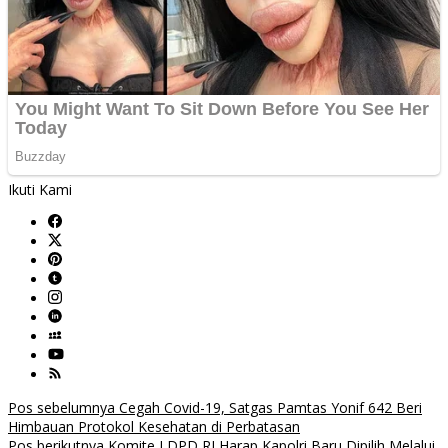
Ikuti Kami
Navigasi
Pos sebelumnya
Cegah Covid-19, Satgas Pamtas Yonif 642 Beri
Himbauan Protokol Kesehatan di Perbatasan
pos
Pos berikutnya
Komite I DPD RI Harap Kapolri Baru Dipilih Melalui