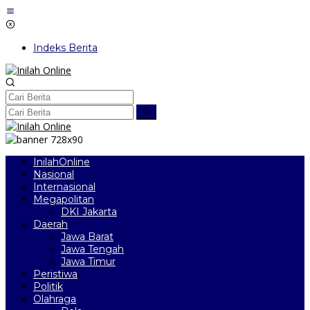
Lewati
ke
konten
Indeks Berita
InilahOnline
Nasional
Internasional
Megapolitan
DKI Jakarta
Daerah
Jawa Barat
Jawa Tengah
Jawa Timur
Peristiwa
Politik
Olahraga