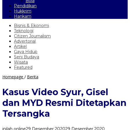
Bola
Pendidikan
Hukkrim
Hankam
Bisnis & Ekonomi
Teknologi
Citizen Journalism
Advertorial
Artikel
Gaya Hidup
Seni Budaya
Wisata
Featured
Kasus
Homepage
/
Berita
Video
Syur,
Kasus Video Syur, Gisel
Gisel
dan
dan MYD Resmi Ditetapkan
MYD
Resmi
Tersangka
Ditetapkan
Tersangka
inilah online
29 Desember 2020
29 Desember 2020