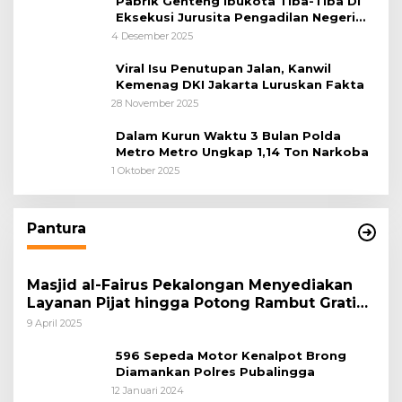
Pabrik Genteng Ibukota Tiba-Tiba Di
Eksekusi Jurusita Pengadilan Negeri
Tangerang, Diduga Cacat Hukum Sejak
4 Desember 2025
Awal
Viral Isu Penutupan Jalan, Kanwil
Kemenag DKI Jakarta Luruskan Fakta
28 November 2025
Dalam Kurun Waktu 3 Bulan Polda
Metro Metro Ungkap 1,14 Ton Narkoba
1 Oktober 2025
Pantura
Masjid al-Fairus Pekalongan Menyediakan
Layanan Pijat hingga Potong Rambut Gratis
bagi Pemudik Lebaran 2025
9 April 2025
596 Sepeda Motor Kenalpot Brong
Diamankan Polres Pubalingga
12 Januari 2024