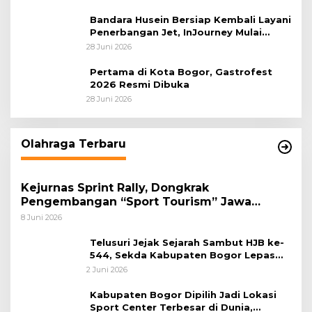
Sastranegara
Bandara Husein Bersiap Kembali Layani
Penerbangan Jet, InJourney Mulai
Tahap Optimalisasi
28 Juni 2026
Pertama di Kota Bogor, Gastrofest
2026 Resmi Dibuka
28 Juni 2026
Olahraga Terbaru
Kejurnas Sprint Rally, Dongkrak
Pengembangan “Sport Tourism” Jawa
Tengah
8 Juni 2026
Telusuri Jejak Sejarah Sambut HJB ke-
544, Sekda Kabupaten Bogor Lepas
Gowes Napak Tilas Bogor
2 Juni 2026
Kabupaten Bogor Dipilih Jadi Lokasi
Sport Center Terbesar di Dunia,