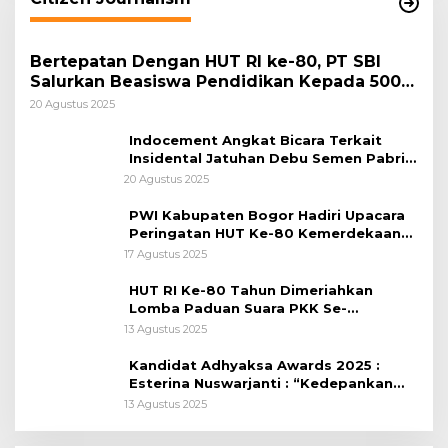
Bertepatan Dengan HUT RI ke-80, PT SBI
Salurkan Beasiswa Pendidikan Kepada 500
Pelajar
20 Agustus 2025
Indocement Angkat Bicara Terkait
Insidental Jatuhan Debu Semen Pabrik
Citeureup
20 Agustus 2025
PWI Kabupaten Bogor Hadiri Upacara
Peringatan HUT Ke-80 Kemerdekaan
RI, di Lapangan Tegar Beriman
17 Agustus 2025
HUT RI Ke-80 Tahun Dimeriahkan
Lomba Paduan Suara PKK Se-
Kabupaten Bogor
13 Agustus 2025
Kandidat Adhyaksa Awards 2025 :
Esterina Nuswarjanti : “Kedepankan
Keadilan Restoratif Wujudkan
13 Agustus 2025
Masyarakat Harmonis”