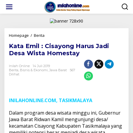
Lewati
ke
konten
Kata
Homepage
/
Berita
Emil
Kata Emil : Cisayong Harus Jadi
:
Cisayong
Desa Wista Homestay
Harus
Jadi
Inilah Online
14 Juli 2019
Desa
Berita
,
Bisnis & Ekonomi
,
Jawa Barat
567
Wista
Dilihat
Homestay
INILAHONLINE.COM, TASIKMALAYA
Dalam program desa wisata minggu ini, Gubernur
Jawa Barat Ridwan Kamil mengunjungi desa/
kecamatan Cisayong Kabupaten Tasikmalaya yang
memiliki potensi besar menjadi desa wisata