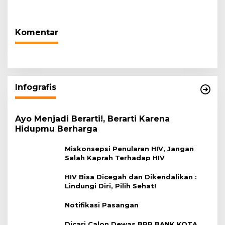
Warga Terdampak
Tugas Sesuai Harapan
Kekeringan
Masyarakat
Komentar
Infografis
Ayo Menjadi Berarti!, Berarti Karena
Hidupmu Berharga
Miskonsepsi Penularan HIV, Jangan
Salah Kaprah Terhadap HIV
HIV Bisa Dicegah dan Dikendalikan :
Lindungi Diri, Pilih Sehat!
Notifikasi Pasangan
Dicari Calon Dewas BPR BANK KOTA