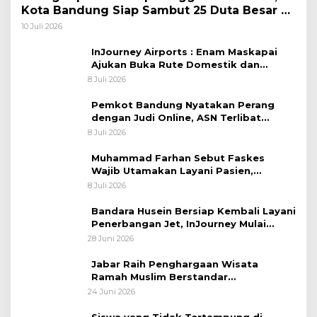
Kota Bandung Siap Sambut 25 Duta Besar di
Festival Asia Afrika 2026
10 Juli 2026
InJourney Airports : Enam Maskapai
Ajukan Buka Rute Domestik dan
Internasional dari Bandara Husein
8 Juli 2026
Sastranegara
Pemkot Bandung Nyatakan Perang
dengan Judi Online, ASN Terlibat
Terancam Dipecat Tidak Hormat
8 Juli 2026
Muhammad Farhan Sebut Faskes
Wajib Utamakan Layani Pasien,
Penolakan akan Berujung Sanksi Tegas
8 Juli 2026
Bandara Husein Bersiap Kembali Layani
Penerbangan Jet, InJourney Mulai
Tahap Optimalisasi
28 Juni 2026
Jabar Raih Penghargaan Wisata
Ramah Muslim Berstandar
Internasional
24 Juni 2026