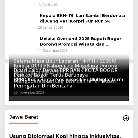
Peluang Tingkatkan Pertumbuhan
10 April 2026
Ekonomi Baru
Kepala BKN- RI, Lari Sambil Berdonasi
di Ajang Pati Korpri Fun Run 5K
26 Januari 2026
Melalui Overland 2025 Bupati Bogor
Dorong Promosi Wisata dan
Pelestarian Alam
14 Desember 2025
Selama Masa Libur Lebaran 1447 H / 2026 M
Komisi I DPRD Kabupaten Magelang Dorong
Dinkes Kota Bogor Siagakan Layanan
Dicari Calon Dewas BPR BANK KOTA BOGOR
Advertorial
Mitra Optimalkan Kinerja
Kesehatan
Pemkot Bogor Terus Berupaya
16 Maret 2026
2025-2029
BPBD Kota Bogor Sosialisasikan Multiplatform
27 Mei 2025
Mengoperasikan Lagi Biskita Trans Pakuan
15 April 2025
Peringatan Dini Bencana
4 Februari 2025
25 November 2024
Jawa Barat
Usung Diplomasi Kopi hingga Inklusivitas,