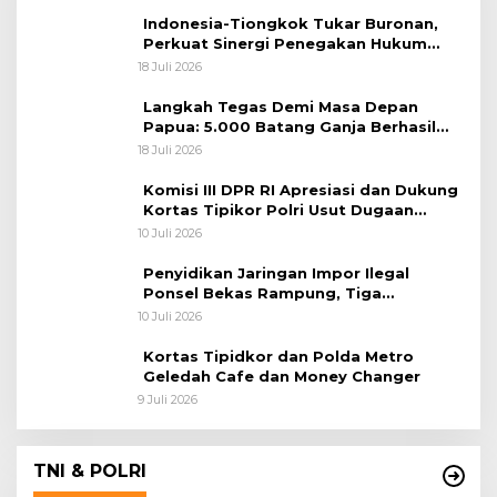
Indonesia-Tiongkok Tukar Buronan,
Perkuat Sinergi Penegakan Hukum
Lintas Negara
18 Juli 2026
Langkah Tegas Demi Masa Depan
Papua: 5.000 Batang Ganja Berhasil
Diungkap Koops TNI Habema
18 Juli 2026
Komisi III DPR RI Apresiasi dan Dukung
Kortas Tipikor Polri Usut Dugaan
Korupsi Batu Bara
10 Juli 2026
Penyidikan Jaringan Impor Ilegal
Ponsel Bekas Rampung, Tiga
Tersangka Sudah P-21 dan Satu Buron
10 Juli 2026
Kortas Tipidkor dan Polda Metro
Geledah Cafe dan Money Changer
9 Juli 2026
TNI & POLRI