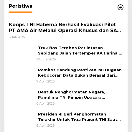
Peristiwa
Koops TNI Habema Berhasil Evakuasi Pilot
PT AMA Air Melalui Operasi Khusus dan SAR
Taktis
3 Juli 2026
Truk Box Terobos Perlintasan
Sebidang Jalan Tertemper KA Harina di
Jalan Stasiun Poncol-Jrakah Semarang
22 Juni 2026
Pemkot Bandung Pastikan Isu Dugaan
Kebocoran Data Bukan Berasal dari
Server Disdukcapil
7 April 2026
Bentuk Penghormatan Negara,
Panglima TNI Pimpin Upacara
Pemakaman Militer
6 April 2026
Presiden RI Beri Penghormatan
Terakhir Untuk Tiga Prajurit TNI Saat
Persemayaman di Bandara Soekarno-
6 April 2026
Hatta