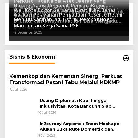
Perkuat Tata Kelola Aset Daerah yang
Dorong Salusi Regional, Pemkot Bogor
Transparan dan Akuntabel Pemkot Bogor
Wali Kota Bogor bersama Dirut INKA Bahas
Teknologi
Dukung Pengolahan Sampah Jadi Energi Listrik
Luncurkan SIMASDA
Aplikasi Pelayanan Pengaduan Reserse Resmi
8 Juli 2026
Trase Uji Coba
Menuju Sampah Jadi Listrik, Pemkot Bogor
8 April 2026
Diluncurkan: Masyarakat Kini Bisa Mengadu
7 Januari 2026
Mantapkan Kerja Sama PSEL
Lebih Cepat, Mudah, dan Terintegrasi
12 Desember 2025
4 Desember 2025
Bisnis & Ekonomi
Kemenkop dan Kementan Sinergi Perkuat
Transformasi Petani Tebu Melalui KDKMP
18 Juli 2026
Usung Diplomasi Kopi hingga
Inklusivitas, Kota Bandung Siap
Sambut 25 Duta Besar di Festival Asia
10 Juli 2026
Afrika 2026
InJourney Airports : Enam Maskapai
Ajukan Buka Rute Domestik dan
Internasional dari Bandara Husein
8 Juli 2026