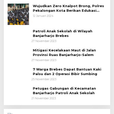
Wujudkan Zero Knalpot Brong, Polres
Pekalongan Kota Berikan Edukasi
Kepada Pelajar
12 Januari 2024
Patroli Anak Sekolah di Wilayah
Banjarharjo Brebes
27 November 2023
Mitigasi Kecelakaan Maut di Jalan
Provinsi Ruas Banjarharjo-Salem
27 November 2023
7 Warga Brebes Dapat Bantuan Kaki
Palsu dan 2 Operasi Bibir Sumbing
25 November 2023
Petugas Gabungan di Kecamatan
Banjarharjo Patroli Anak Sekolah
21 November 2023