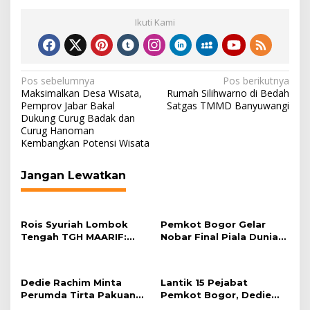
Ikuti Kami
Navigasi
Pos sebelumnya
Pos berikutnya
Maksimalkan Desa Wisata,
Rumah Silihwarno di Bedah
pos
Pemprov Jabar Bakal
Satgas TMMD Banyuwangi
Dukung Curug Badak dan
Curug Hanoman
Kembangkan Potensi Wisata
Jangan Lewatkan
Rois Syuriah Lombok
Pemkot Bogor Gelar
Tengah TGH MAARIF:
Nobar Final Piala Dunia
“Telah Lahir Mujadid
2026 di Plaza Balai Kota
Abad Kedua NU”
Dedie Rachim Minta
Lantik 15 Pejabat
Perumda Tirta Pakuan
Pemkot Bogor, Dedie
Salurkan Air Bersih bagi
Rachim: Laksanakan