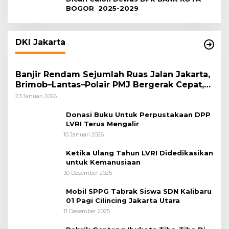
BOGOR 2025-2029
DKI Jakarta
Banjir Rendam Sejumlah Ruas Jalan Jakarta,
Brimob–Lantas–Polair PMJ Bergerak Cepat,
Polri Siagakan 128.247 Personel Secara
23 Januari 2026
Nasional
Donasi Buku Untuk Perpustakaan DPP
LVRI Terus Mengalir
10 Januari 2026
Ketika Ulang Tahun LVRI Didedikasikan
untuk Kemanusiaan
30 Desember 2025
Mobil SPPG Tabrak Siswa SDN Kalibaru
01 Pagi Cilincing Jakarta Utara
11 Desember 2025