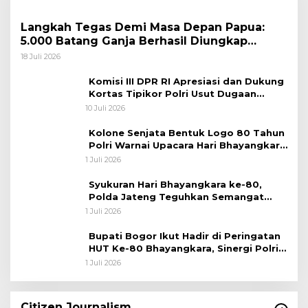
Langkah Tegas Demi Masa Depan Papua:
5.000 Batang Ganja Berhasil Diungkap
Koops TNI Habema
18 Juli 2026
Komisi III DPR RI Apresiasi dan Dukung
Kortas Tipikor Polri Usut Dugaan
Korupsi Batu Bara
10 Juli 2026
Kolone Senjata Bentuk Logo 80 Tahun
Polri Warnai Upacara Hari Bhayangkara
ke-80
1 Juli 2026
Syukuran Hari Bhayangkara ke-80,
Polda Jateng Teguhkan Semangat
Pengabdian dan Pererat Kebersamaan
1 Juli 2026
Bupati Bogor Ikut Hadir di Peringatan
HUT Ke-80 Bhayangkara, Sinergi Polri
dan Pemkab Bogor Jadi Kunci Menjaga
1 Juli 2026
Keamanan Daerah
Citizen Journalism