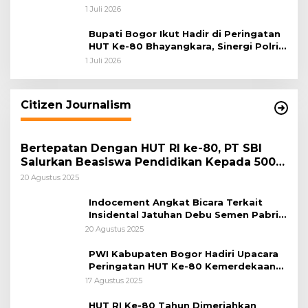
Pengabdian dan Pererat Kebersamaan
1 Juli 2026
Bupati Bogor Ikut Hadir di Peringatan
HUT Ke-80 Bhayangkara, Sinergi Polri
dan Pemkab Bogor Jadi Kunci Menjaga
1 Juli 2026
Keamanan Daerah
Citizen Journalism
Bertepatan Dengan HUT RI ke-80, PT SBI
Salurkan Beasiswa Pendidikan Kepada 500
Pelajar
20 Agustus 2025
Indocement Angkat Bicara Terkait
Insidental Jatuhan Debu Semen Pabrik
Citeureup
20 Agustus 2025
PWI Kabupaten Bogor Hadiri Upacara
Peringatan HUT Ke-80 Kemerdekaan
RI, di Lapangan Tegar Beriman
17 Agustus 2025
HUT RI Ke-80 Tahun Dimeriahkan