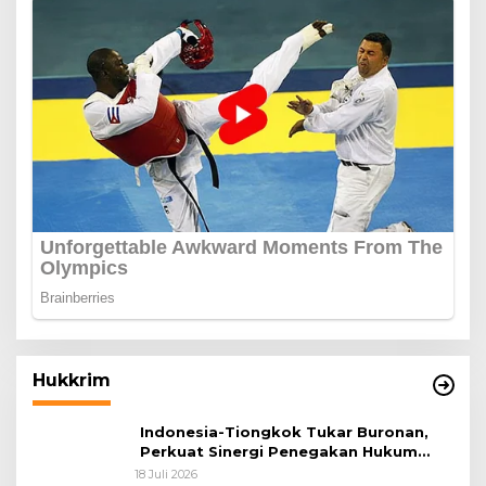
Hukkrim
Indonesia-Tiongkok Tukar Buronan,
Perkuat Sinergi Penegakan Hukum
Lintas Negara
18 Juli 2026