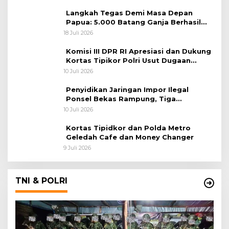
Langkah Tegas Demi Masa Depan
Papua: 5.000 Batang Ganja Berhasil
Diungkap Koops TNI Habema
18 Juli 2026
Komisi III DPR RI Apresiasi dan Dukung
Kortas Tipikor Polri Usut Dugaan
Korupsi Batu Bara
10 Juli 2026
Penyidikan Jaringan Impor Ilegal
Ponsel Bekas Rampung, Tiga
Tersangka Sudah P-21 dan Satu Buron
10 Juli 2026
Kortas Tipidkor dan Polda Metro
Geledah Cafe dan Money Changer
9 Juli 2026
TNI & POLRI