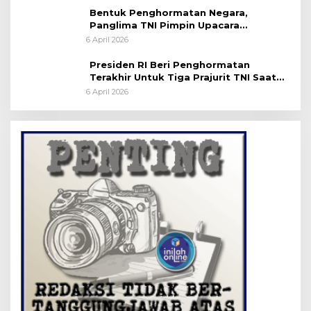
Bentuk Penghormatan Negara,
Panglima TNI Pimpin Upacara
Pemakaman Militer
6 April 2026
Presiden RI Beri Penghormatan
Terakhir Untuk Tiga Prajurit TNI Saat
Persemayaman di Bandara Soekarno-
6 April 2026
Hatta