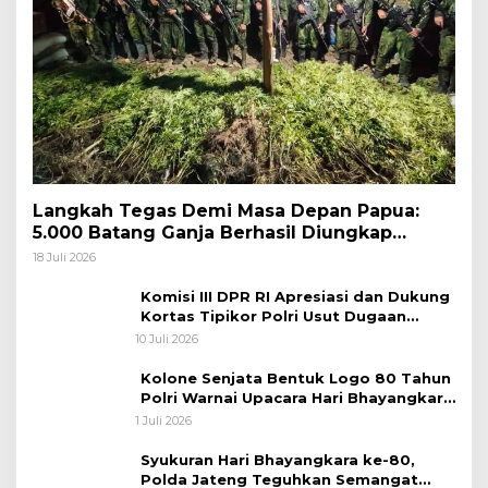
Langkah Tegas Demi Masa Depan Papua:
5.000 Batang Ganja Berhasil Diungkap
Koops TNI Habema
18 Juli 2026
Komisi III DPR RI Apresiasi dan Dukung
Kortas Tipikor Polri Usut Dugaan
Korupsi Batu Bara
10 Juli 2026
Kolone Senjata Bentuk Logo 80 Tahun
Polri Warnai Upacara Hari Bhayangkara
ke-80
1 Juli 2026
Syukuran Hari Bhayangkara ke-80,
Polda Jateng Teguhkan Semangat