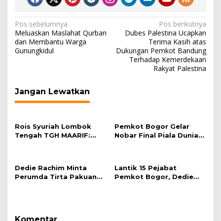
Navigasi
Pos sebelumnya
Pos berikutnya
Meluaskan Maslahat Qurban
Dubes Palestina Ucapkan
pos
dan Membantu Warga
Terima Kasih atas
Gunungkidul
Dukungan Pemkot Bandung
Terhadap Kemerdekaan
Rakyat Palestina
Jangan Lewatkan
Rois Syuriah Lombok
Pemkot Bogor Gelar
Tengah TGH MAARIF:
Nobar Final Piala Dunia
“Telah Lahir Mujadid
2026 di Plaza Balai Kota
Abad Kedua NU”
Dedie Rachim Minta
Lantik 15 Pejabat
Perumda Tirta Pakuan
Pemkot Bogor, Dedie
Salurkan Air Bersih bagi
Rachim: Laksanakan
Warga Terdampak
Tugas Sesuai Harapan
Kekeringan
Masyarakat
Komentar