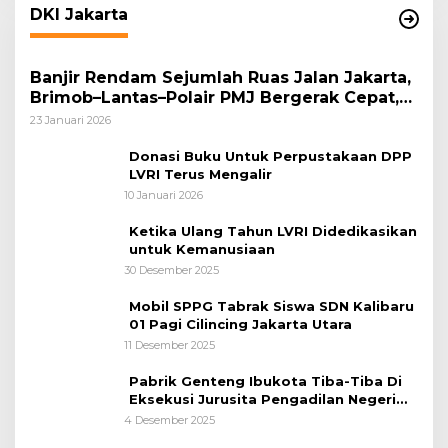
DKI Jakarta
Banjir Rendam Sejumlah Ruas Jalan Jakarta,
Brimob–Lantas–Polair PMJ Bergerak Cepat,
Polri Siagakan 128.247 Personel Secara
23 Januari 2026
Nasional
Donasi Buku Untuk Perpustakaan DPP
LVRI Terus Mengalir
10 Januari 2026
Ketika Ulang Tahun LVRI Didedikasikan
untuk Kemanusiaan
30 Desember 2025
Mobil SPPG Tabrak Siswa SDN Kalibaru
01 Pagi Cilincing Jakarta Utara
11 Desember 2025
Pabrik Genteng Ibukota Tiba-Tiba Di
Eksekusi Jurusita Pengadilan Negeri
Tangerang, Diduga Cacat Hukum Sejak
4 Desember 2025
Awal