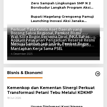
Zero Sampah Lingkungan SMP N 2
Borobudur Langkah Program Aksi
Janaka
Bupati Magelang Grengseng Pamuji
Launching Inovasi Aksi Janaka
Program Sekolah Adiwiyata
Perkuat Tata Kelola Aset Daerah yang
Dorong Salusi Regional, Pemkot Bogor
Transparan dan Akuntabel Pemkot Bogor
Wali Kota Bogor bersama Dirut INKA Bahas
Teknologi
Dukung Pengolahan Sampah Jadi Energi Listrik
Luncurkan SIMASDA
Aplikasi Pelayanan Pengaduan Reserse Resmi
8 Juli 2026
Trase Uji Coba
Menuju Sampah Jadi Listrik, Pemkot Bogor
8 April 2026
Diluncurkan: Masyarakat Kini Bisa Mengadu
7 Januari 2026
Mantapkan Kerja Sama PSEL
Lebih Cepat, Mudah, dan Terintegrasi
12 Desember 2025
4 Desember 2025
Bisnis & Ekonomi
Kemenkop dan Kementan Sinergi Perkuat
Transformasi Petani Tebu Melalui KDKMP
18 Juli 2026
Usung Diplomasi Kopi hingga