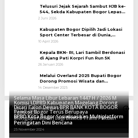
Telusuri Jejak Sejarah Sambut HJB ke-
544, Sekda Kabupaten Bogor Lepas
Gowes Napak Tilas Bogor
2 Juni 2026
Kabupaten Bogor Dipilih Jadi Lokasi
Sport Center Terbesar di Dunia,
Peluang Tingkatkan Pertumbuhan
10 April 2026
Ekonomi Baru
Kepala BKN- RI, Lari Sambil Berdonasi
di Ajang Pati Korpri Fun Run 5K
26 Januari 2026
Melalui Overland 2025 Bupati Bogor
Dorong Promosi Wisata dan
Pelestarian Alam
14 Desember 2025
Selama Masa Libur Lebaran 1447 H / 2026 M
Komisi I DPRD Kabupaten Magelang Dorong
Dinkes Kota Bogor Siagakan Layanan
Dicari Calon Dewas BPR BANK KOTA BOGOR
Advertorial
Mitra Optimalkan Kinerja
Kesehatan
Pemkot Bogor Terus Berupaya
16 Maret 2026
2025-2029
BPBD Kota Bogor Sosialisasikan Multiplatform
27 Mei 2025
Mengoperasikan Lagi Biskita Trans Pakuan
15 April 2025
Peringatan Dini Bencana
4 Februari 2025
25 November 2024