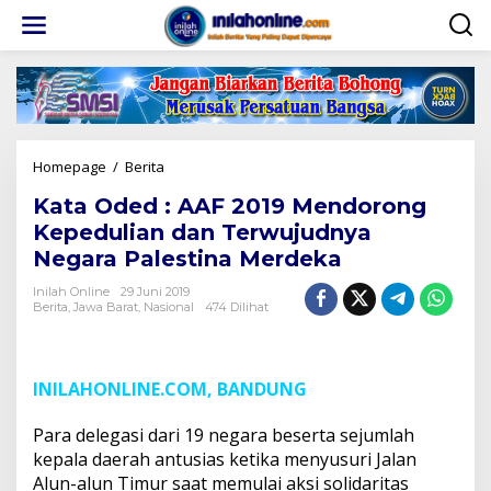
Lewati
ke
konten
Kata
Homepage
/
Berita
Oded
Kata Oded : AAF 2019 Mendorong
:
AAF
Kepedulian dan Terwujudnya
2019
Negara Palestina Merdeka
Mendorong
Kepedulian
Inilah Online
29 Juni 2019
dan
Berita
,
Jawa Barat
,
Nasional
474 Dilihat
Terwujudnya
Negara
Palestina
Merdeka
INILAHONLINE.COM, BANDUNG
Para delegasi dari 19 negara beserta sejumlah
kepala daerah antusias ketika menyusuri Jalan
Alun-alun Timur saat memulai aksi solidaritas