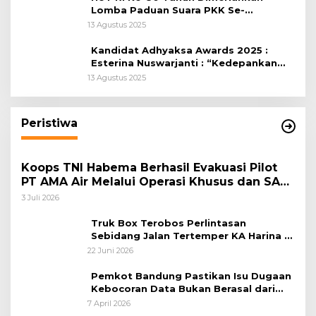
Lomba Paduan Suara PKK Se-
Kabupaten Bogor
13 Agustus 2025
Kandidat Adhyaksa Awards 2025 :
Esterina Nuswarjanti : “Kedepankan
Keadilan Restoratif Wujudkan
13 Agustus 2025
Masyarakat Harmonis”
Peristiwa
Koops TNI Habema Berhasil Evakuasi Pilot
PT AMA Air Melalui Operasi Khusus dan SAR
Taktis
3 Juli 2026
Truk Box Terobos Perlintasan
Sebidang Jalan Tertemper KA Harina di
Jalan Stasiun Poncol-Jrakah Semarang
22 Juni 2026
Pemkot Bandung Pastikan Isu Dugaan
Kebocoran Data Bukan Berasal dari
Server Disdukcapil
7 April 2026