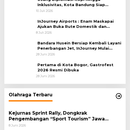
Inklusivitas, Kota Bandung Siap
Sambut 25 Duta Besar di Festival Asia
10 Juli 2026
Afrika 2026
InJourney Airports : Enam Maskapai
Ajukan Buka Rute Domestik dan
Internasional dari Bandara Husein
8 Juli 2026
Sastranegara
Bandara Husein Bersiap Kembali Layani
Penerbangan Jet, InJourney Mulai
Tahap Optimalisasi
28 Juni 2026
Pertama di Kota Bogor, Gastrofest
2026 Resmi Dibuka
28 Juni 2026
Olahraga Terbaru
Kejurnas Sprint Rally, Dongkrak
Pengembangan “Sport Tourism” Jawa
Tengah
8 Juni 2026