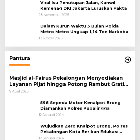
Viral Isu Penutupan Jalan, Kanwil
Kemenag DKI Jakarta Luruskan Fakta
28 November 2025
Dalam Kurun Waktu 3 Bulan Polda
Metro Metro Ungkap 1,14 Ton Narkoba
1 Oktober 2025
Pantura
Masjid al-Fairus Pekalongan Menyediakan
Layanan Pijat hingga Potong Rambut Gratis
bagi Pemudik Lebaran 2025
9 April 2025
596 Sepeda Motor Kenalpot Brong
Diamankan Polres Pubalingga
12 Januari 2024
Wujudkan Zero Knalpot Brong, Polres
Pekalongan Kota Berikan Edukasi
Kepada Pelajar
12 Januari 2024