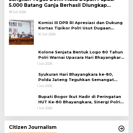
5.000 Batang Ganja Berhasil Diungkap
Koops TNI Habema
18 Juli 2026
Komisi III DPR RI Apresiasi dan Dukung
Kortas Tipikor Polri Usut Dugaan
Korupsi Batu Bara
10 Juli 2026
Kolone Senjata Bentuk Logo 80 Tahun
Polri Warnai Upacara Hari Bhayangkara
ke-80
1 Juli 2026
Syukuran Hari Bhayangkara ke-80,
Polda Jateng Teguhkan Semangat
Pengabdian dan Pererat Kebersamaan
1 Juli 2026
Bupati Bogor Ikut Hadir di Peringatan
HUT Ke-80 Bhayangkara, Sinergi Polri
dan Pemkab Bogor Jadi Kunci Menjaga
1 Juli 2026
Keamanan Daerah
Citizen Journalism