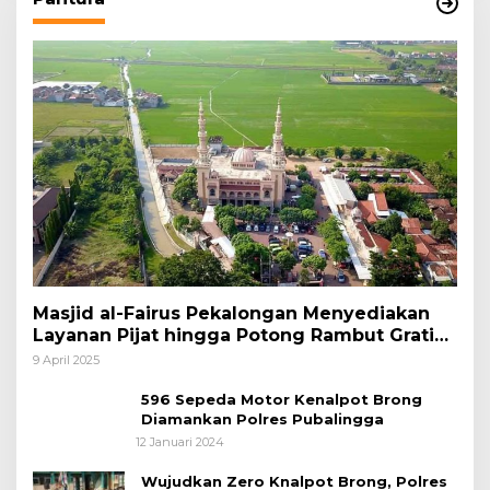
Masjid al-Fairus Pekalongan Menyediakan
Layanan Pijat hingga Potong Rambut Gratis
bagi Pemudik Lebaran 2025
9 April 2025
596 Sepeda Motor Kenalpot Brong
Diamankan Polres Pubalingga
12 Januari 2024
Wujudkan Zero Knalpot Brong, Polres