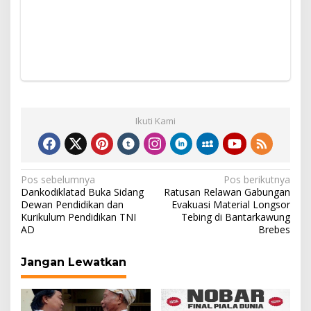
Ikuti Kami
Navigasi
Pos sebelumnya
Pos berikutnya
Dankodiklatad Buka Sidang
Ratusan Relawan Gabungan
pos
Dewan Pendidikan dan
Evakuasi Material Longsor
Kurikulum Pendidikan TNI
Tebing di Bantarkawung
AD
Brebes
Jangan Lewatkan