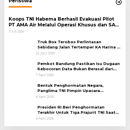
Peristiwa
Koops TNI Habema Berhasil Evakuasi Pilot
PT AMA Air Melalui Operasi Khusus dan SAR
Taktis
3 Juli 2026
Truk Box Terobos Perlintasan
Sebidang Jalan Tertemper KA Harina di
Jalan Stasiun Poncol-Jrakah Semarang
22 Juni 2026
Pemkot Bandung Pastikan Isu Dugaan
Kebocoran Data Bukan Berasal dari
Server Disdukcapil
7 April 2026
Bentuk Penghormatan Negara,
Panglima TNI Pimpin Upacara
Pemakaman Militer
6 April 2026
Presiden RI Beri Penghormatan
Terakhir Untuk Tiga Prajurit TNI Saat
Persemayaman di Bandara Soekarno-
6 April 2026
Hatta