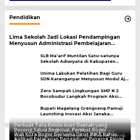
Pendidikan
Lima Sekolah Jadi Lokasi Pendampingan
Menyusun Administrasi Pembelajaran
Berbasis Lingkungan
SLB Ma’arif Muntilan Satu-satunya
Sekolah Adiwiyata di Kabupaten
Magelang
Unima Lakukan Pelatihan Bagi Guru
SDN Karanganyar Menyusun Modul Ajar
Berbasis Adiwiyata
Zero Sampah Lingkungan SMP N 2
Borobudur Langkah Program Aksi
Janaka
Bupati Magelang Grengseng Pamuji
Launching Inovasi Aksi Janaka
Program Sekolah Adiwiyata
Perkuat Tata Kelola Aset Daerah yang
Dorong Salusi Regional, Pemkot Bogor
Transparan dan Akuntabel Pemkot Bogor
Wali Kota Bogor bersama Dirut INKA Bahas
Teknologi
Dukung Pengolahan Sampah Jadi Energi Listrik
Luncurkan SIMASDA
Aplikasi Pelayanan Pengaduan Reserse Resmi
8 Juli 2026