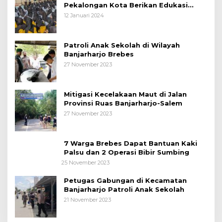
Pekalongan Kota Berikan Edukasi
Kepada Pelajar
12 Januari 2024
Patroli Anak Sekolah di Wilayah
Banjarharjo Brebes
27 November 2023
Mitigasi Kecelakaan Maut di Jalan
Provinsi Ruas Banjarharjo-Salem
27 November 2023
7 Warga Brebes Dapat Bantuan Kaki
Palsu dan 2 Operasi Bibir Sumbing
25 November 2023
Petugas Gabungan di Kecamatan
Banjarharjo Patroli Anak Sekolah
21 November 2023