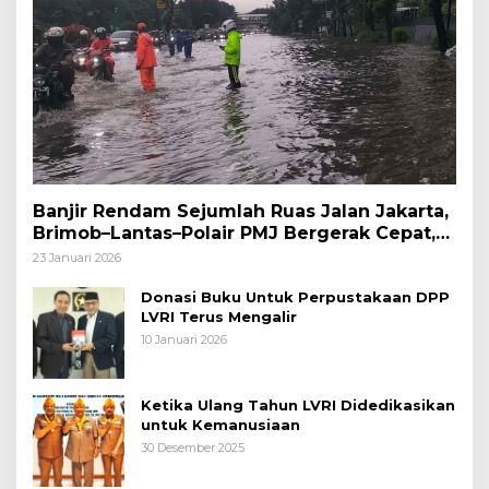
Banjir Rendam Sejumlah Ruas Jalan Jakarta,
Brimob–Lantas–Polair PMJ Bergerak Cepat,
Polri Siagakan 128.247 Personel Secara
23 Januari 2026
Nasional
Donasi Buku Untuk Perpustakaan DPP
LVRI Terus Mengalir
10 Januari 2026
Ketika Ulang Tahun LVRI Didedikasikan
untuk Kemanusiaan
30 Desember 2025