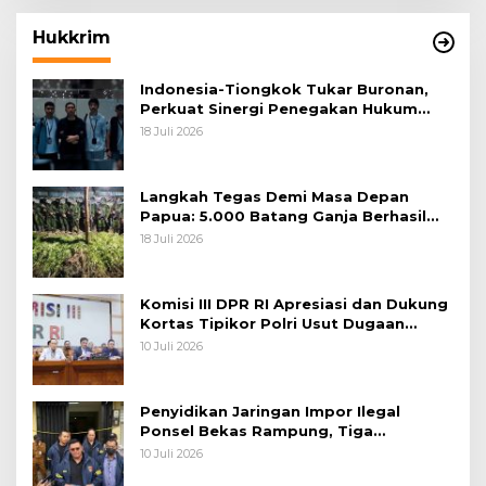
Hukkrim
Indonesia-Tiongkok Tukar Buronan,
Perkuat Sinergi Penegakan Hukum
Lintas Negara
18 Juli 2026
Langkah Tegas Demi Masa Depan
Papua: 5.000 Batang Ganja Berhasil
Diungkap Koops TNI Habema
18 Juli 2026
Komisi III DPR RI Apresiasi dan Dukung
Kortas Tipikor Polri Usut Dugaan
Korupsi Batu Bara
10 Juli 2026
Penyidikan Jaringan Impor Ilegal
Ponsel Bekas Rampung, Tiga
Tersangka Sudah P-21 dan Satu Buron
10 Juli 2026