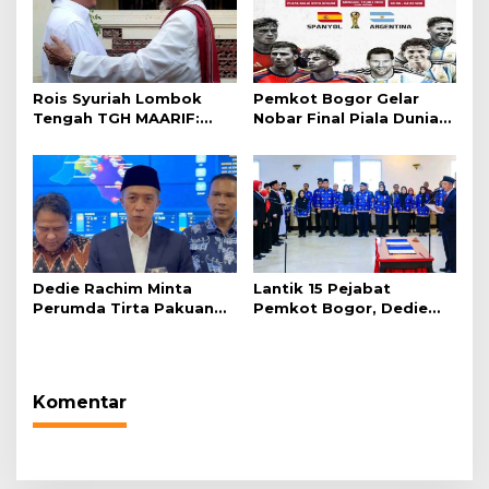
Rois Syuriah Lombok
Pemkot Bogor Gelar
Tengah TGH MAARIF:
Nobar Final Piala Dunia
“Telah Lahir Mujadid
2026 di Plaza Balai Kota
Abad Kedua NU”
Dedie Rachim Minta
Lantik 15 Pejabat
Perumda Tirta Pakuan
Pemkot Bogor, Dedie
Salurkan Air Bersih bagi
Rachim: Laksanakan
Warga Terdampak
Tugas Sesuai Harapan
Kekeringan
Masyarakat
Komentar