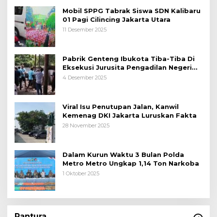
Mobil SPPG Tabrak Siswa SDN Kalibaru
01 Pagi Cilincing Jakarta Utara
11 Desember 2025
Pabrik Genteng Ibukota Tiba-Tiba Di
Eksekusi Jurusita Pengadilan Negeri
Tangerang, Diduga Cacat Hukum Sejak
4 Desember 2025
Awal
Viral Isu Penutupan Jalan, Kanwil
Kemenag DKI Jakarta Luruskan Fakta
28 November 2025
Dalam Kurun Waktu 3 Bulan Polda
Metro Metro Ungkap 1,14 Ton Narkoba
1 Oktober 2025
Pantura