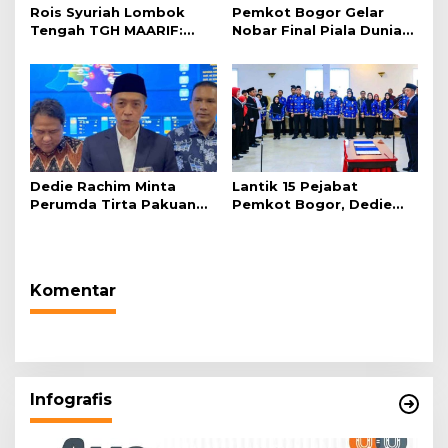
Rois Syuriah Lombok
Pemkot Bogor Gelar
Tengah TGH MAARIF:
Nobar Final Piala Dunia
“Telah Lahir Mujadid
2026 di Plaza Balai Kota
Abad Kedua NU”
Dedie Rachim Minta
Lantik 15 Pejabat
Perumda Tirta Pakuan
Pemkot Bogor, Dedie
Salurkan Air Bersih bagi
Rachim: Laksanakan
Warga Terdampak
Tugas Sesuai Harapan
Kekeringan
Masyarakat
Komentar
Infografis