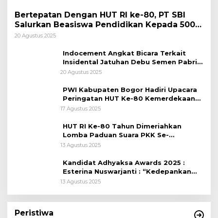
Bertepatan Dengan HUT RI ke-80, PT SBI
Salurkan Beasiswa Pendidikan Kepada 500
Pelajar
20 Agustus 2025
Indocement Angkat Bicara Terkait
Insidental Jatuhan Debu Semen Pabrik
Citeureup
20 Agustus 2025
PWI Kabupaten Bogor Hadiri Upacara
Peringatan HUT Ke-80 Kemerdekaan
RI, di Lapangan Tegar Beriman
17 Agustus 2025
HUT RI Ke-80 Tahun Dimeriahkan
Lomba Paduan Suara PKK Se-
Kabupaten Bogor
13 Agustus 2025
Kandidat Adhyaksa Awards 2025 :
Esterina Nuswarjanti : “Kedepankan
Keadilan Restoratif Wujudkan
13 Agustus 2025
Masyarakat Harmonis”
Peristiwa