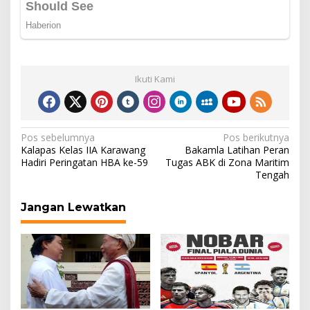
Ikuti Kami
Navigasi
Pos sebelumnya
Pos berikutnya
Kalapas Kelas IIA Karawang
Bakamla Latihan Peran
pos
Hadiri Peringatan HBA ke-59
Tugas ABK di Zona Maritim
Tengah
Jangan Lewatkan