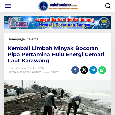
Lewati
ke
konten
Kembali
Homepage
/
Berita
Limbah
Kembali Limbah Minyak Bocoran
Minyak
Bocoran
Pipa Pertamina Hulu Energi Cemari
Pipa
Laut Karawang
Pertamina
Hulu
Inilah Online
24 Juli 2019
Energi
Berita
,
Nasional
,
Pantura
743 Dilihat
Cemari
Laut
Karawang