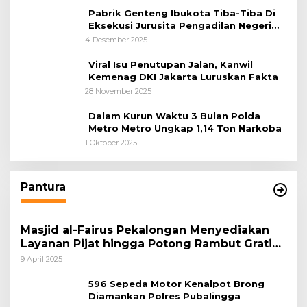
Pabrik Genteng Ibukota Tiba-Tiba Di
Eksekusi Jurusita Pengadilan Negeri
Tangerang, Diduga Cacat Hukum Sejak
4 Desember 2025
Awal
Viral Isu Penutupan Jalan, Kanwil
Kemenag DKI Jakarta Luruskan Fakta
28 November 2025
Dalam Kurun Waktu 3 Bulan Polda
Metro Metro Ungkap 1,14 Ton Narkoba
1 Oktober 2025
Pantura
Masjid al-Fairus Pekalongan Menyediakan
Layanan Pijat hingga Potong Rambut Gratis
bagi Pemudik Lebaran 2025
9 April 2025
596 Sepeda Motor Kenalpot Brong
Diamankan Polres Pubalingga