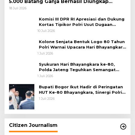
5.000 Batang Ganja Berhasil Diungkap
Koops TNI Habema
18 Juli 2026
Komisi III DPR RI Apresiasi dan Dukung
Kortas Tipikor Polri Usut Dugaan
Korupsi Batu Bara
10 Juli 2026
Kolone Senjata Bentuk Logo 80 Tahun
Polri Warnai Upacara Hari Bhayangkara
ke-80
1 Juli 2026
Syukuran Hari Bhayangkara ke-80,
Polda Jateng Teguhkan Semangat
Pengabdian dan Pererat Kebersamaan
1 Juli 2026
Bupati Bogor Ikut Hadir di Peringatan
HUT Ke-80 Bhayangkara, Sinergi Polri
dan Pemkab Bogor Jadi Kunci Menjaga
1 Juli 2026
Keamanan Daerah
Citizen Journalism