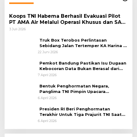
Koops TNI Habema Berhasil Evakuasi Pilot
PT AMA Air Melalui Operasi Khusus dan SAR
Taktis
3 Juli 2026
Truk Box Terobos Perlintasan
Sebidang Jalan Tertemper KA Harina di
Jalan Stasiun Poncol-Jrakah Semarang
22 Juni 2026
Pemkot Bandung Pastikan Isu Dugaan
Kebocoran Data Bukan Berasal dari
Server Disdukcapil
7 April 2026
Bentuk Penghormatan Negara,
Panglima TNI Pimpin Upacara
Pemakaman Militer
6 April 2026
Presiden RI Beri Penghormatan
Terakhir Untuk Tiga Prajurit TNI Saat
Persemayaman di Bandara Soekarno-
6 April 2026
Hatta