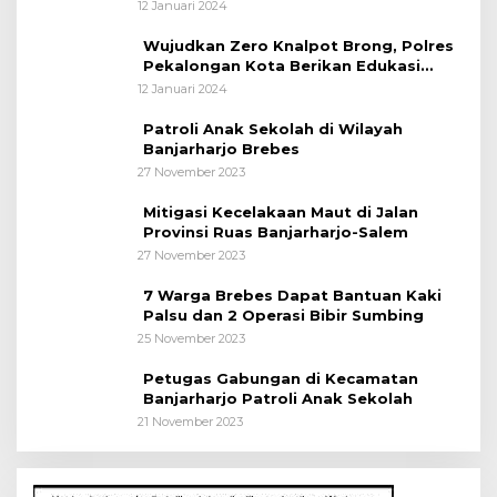
12 Januari 2024
Wujudkan Zero Knalpot Brong, Polres
Pekalongan Kota Berikan Edukasi
Kepada Pelajar
12 Januari 2024
Patroli Anak Sekolah di Wilayah
Banjarharjo Brebes
27 November 2023
Mitigasi Kecelakaan Maut di Jalan
Provinsi Ruas Banjarharjo-Salem
27 November 2023
7 Warga Brebes Dapat Bantuan Kaki
Palsu dan 2 Operasi Bibir Sumbing
25 November 2023
Petugas Gabungan di Kecamatan
Banjarharjo Patroli Anak Sekolah
21 November 2023