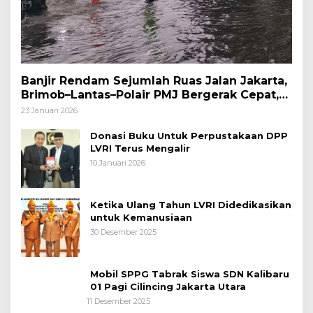
Banjir Rendam Sejumlah Ruas Jalan Jakarta,
Brimob–Lantas–Polair PMJ Bergerak Cepat,
Polri Siagakan 128.247 Personel Secara
23 Januari 2026
Nasional
Donasi Buku Untuk Perpustakaan DPP
LVRI Terus Mengalir
10 Januari 2026
Ketika Ulang Tahun LVRI Didedikasikan
untuk Kemanusiaan
30 Desember 2025
Mobil SPPG Tabrak Siswa SDN Kalibaru
01 Pagi Cilincing Jakarta Utara
11 Desember 2025