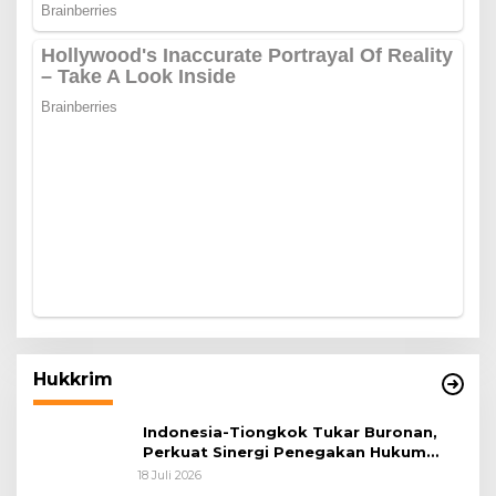
Hukkrim
Indonesia-Tiongkok Tukar Buronan,
Perkuat Sinergi Penegakan Hukum
Lintas Negara
18 Juli 2026