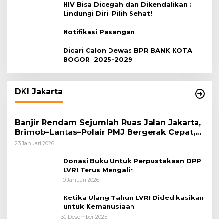
HIV Bisa Dicegah dan Dikendalikan :
Lindungi Diri, Pilih Sehat!
Notifikasi Pasangan
Dicari Calon Dewas BPR BANK KOTA
BOGOR 2025-2029
DKI Jakarta
Banjir Rendam Sejumlah Ruas Jalan Jakarta,
Brimob–Lantas–Polair PMJ Bergerak Cepat,
Polri Siagakan 128.247 Personel Secara
23 Januari 2026
Nasional
Donasi Buku Untuk Perpustakaan DPP
LVRI Terus Mengalir
10 Januari 2026
Ketika Ulang Tahun LVRI Didedikasikan
untuk Kemanusiaan
30 Desember 2025