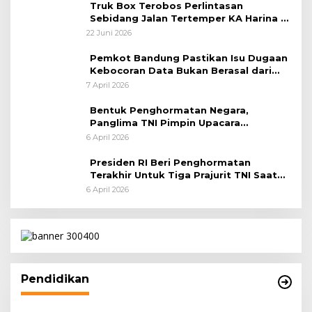
Truk Box Terobos Perlintasan
Sebidang Jalan Tertemper KA Harina di
Jalan Stasiun Poncol-Jrakah Semarang
22 Juni 2026
Pemkot Bandung Pastikan Isu Dugaan
Kebocoran Data Bukan Berasal dari
Server Disdukcapil
7 April 2026
Bentuk Penghormatan Negara,
Panglima TNI Pimpin Upacara
Pemakaman Militer
6 April 2026
Presiden RI Beri Penghormatan
Terakhir Untuk Tiga Prajurit TNI Saat
Persemayaman di Bandara Soekarno-
6 April 2026
Hatta
Pendidikan