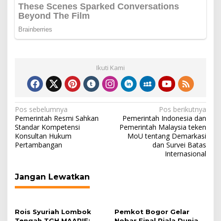
Ikuti Kami
Navigasi
Pos sebelumnya
Pos berikutnya
Pemerintah Resmi Sahkan
Pemerintah Indonesia dan
pos
Standar Kompetensi
Pemerintah Malaysia teken
Konsultan Hukum
MoU tentang Demarkasi
Pertambangan
dan Survei Batas
Internasional
Jangan Lewatkan
Rois Syuriah Lombok
Pemkot Bogor Gelar
Tengah TGH MAARIF:
Nobar Final Piala Dunia