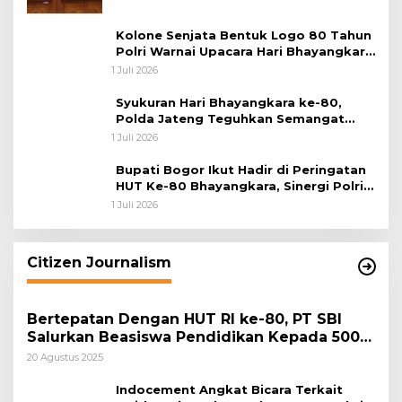
Kolone Senjata Bentuk Logo 80 Tahun
Polri Warnai Upacara Hari Bhayangkara
ke-80
1 Juli 2026
Syukuran Hari Bhayangkara ke-80,
Polda Jateng Teguhkan Semangat
Pengabdian dan Pererat Kebersamaan
1 Juli 2026
Bupati Bogor Ikut Hadir di Peringatan
HUT Ke-80 Bhayangkara, Sinergi Polri
dan Pemkab Bogor Jadi Kunci Menjaga
1 Juli 2026
Keamanan Daerah
Citizen Journalism
Bertepatan Dengan HUT RI ke-80, PT SBI
Salurkan Beasiswa Pendidikan Kepada 500
Pelajar
20 Agustus 2025
Indocement Angkat Bicara Terkait