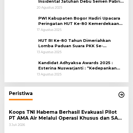
Insidental Jatuhan Debu Semen Pabrik
Citeureup
20 Agustus 2025
PWI Kabupaten Bogor Hadiri Upacara
Peringatan HUT Ke-80 Kemerdekaan
RI, di Lapangan Tegar Beriman
17 Agustus 2025
HUT RI Ke-80 Tahun Dimeriahkan
Lomba Paduan Suara PKK Se-
Kabupaten Bogor
13 Agustus 2025
Kandidat Adhyaksa Awards 2025 :
Esterina Nuswarjanti : “Kedepankan
Keadilan Restoratif Wujudkan
13 Agustus 2025
Masyarakat Harmonis”
Peristiwa
Koops TNI Habema Berhasil Evakuasi Pilot
PT AMA Air Melalui Operasi Khusus dan SAR
Taktis
3 Juli 2026