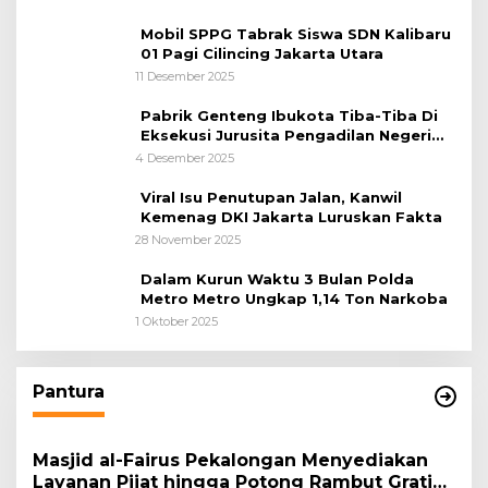
Mobil SPPG Tabrak Siswa SDN Kalibaru
01 Pagi Cilincing Jakarta Utara
11 Desember 2025
Pabrik Genteng Ibukota Tiba-Tiba Di
Eksekusi Jurusita Pengadilan Negeri
Tangerang, Diduga Cacat Hukum Sejak
4 Desember 2025
Awal
Viral Isu Penutupan Jalan, Kanwil
Kemenag DKI Jakarta Luruskan Fakta
28 November 2025
Dalam Kurun Waktu 3 Bulan Polda
Metro Metro Ungkap 1,14 Ton Narkoba
1 Oktober 2025
Pantura
Masjid al-Fairus Pekalongan Menyediakan
Layanan Pijat hingga Potong Rambut Gratis