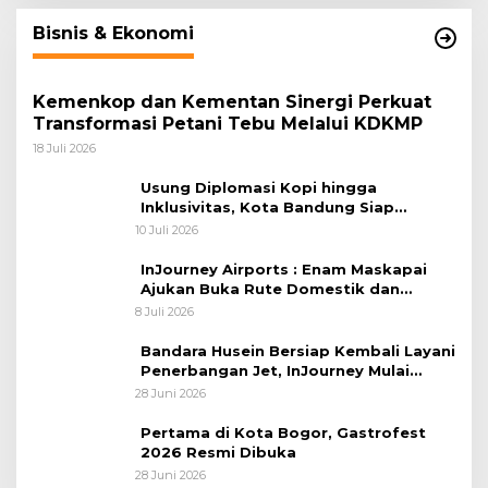
Bisnis & Ekonomi
Kemenkop dan Kementan Sinergi Perkuat
Transformasi Petani Tebu Melalui KDKMP
18 Juli 2026
Usung Diplomasi Kopi hingga
Inklusivitas, Kota Bandung Siap
Sambut 25 Duta Besar di Festival Asia
10 Juli 2026
Afrika 2026
InJourney Airports : Enam Maskapai
Ajukan Buka Rute Domestik dan
Internasional dari Bandara Husein
8 Juli 2026
Sastranegara
Bandara Husein Bersiap Kembali Layani
Penerbangan Jet, InJourney Mulai
Tahap Optimalisasi
28 Juni 2026
Pertama di Kota Bogor, Gastrofest
2026 Resmi Dibuka
28 Juni 2026