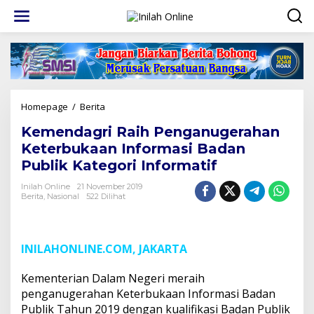
Lewati
ke
konten
Kemendagri
Homepage
/
Berita
Raih
Kemendagri Raih Penganugerahan
Penganugerahan
Keterbukaan
Keterbukaan Informasi Badan
Informasi
Publik Kategori Informatif
Badan
Publik
Inilah Online
21 November 2019
Kategori
Berita
,
Nasional
522 Dilihat
Informatif
INILAHONLINE.COM, JAKARTA
Kementerian Dalam Negeri meraih
penganugerahan Keterbukaan Informasi Badan
Publik Tahun 2019 dengan kualifikasi Badan Publik