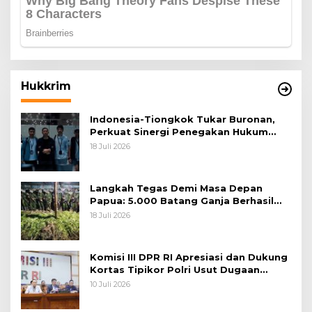
Hukkrim
Indonesia-Tiongkok Tukar Buronan,
Perkuat Sinergi Penegakan Hukum
Lintas Negara
18 Juli 2026
Langkah Tegas Demi Masa Depan
Papua: 5.000 Batang Ganja Berhasil
Diungkap Koops TNI Habema
18 Juli 2026
Komisi III DPR RI Apresiasi dan Dukung
Kortas Tipikor Polri Usut Dugaan
Korupsi Batu Bara
10 Juli 2026