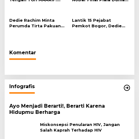
“Telah Lahir Mujadid
2026 di Plaza Balai Kota
Abad Kedua NU”
Dedie Rachim Minta
Lantik 15 Pejabat
Perumda Tirta Pakuan
Pemkot Bogor, Dedie
Salurkan Air Bersih bagi
Rachim: Laksanakan
Warga Terdampak
Tugas Sesuai Harapan
Kekeringan
Masyarakat
Komentar
Infografis
Ayo Menjadi Berarti!, Berarti Karena
Hidupmu Berharga
Miskonsepsi Penularan HIV, Jangan
Salah Kaprah Terhadap HIV