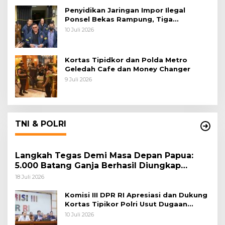
Penyidikan Jaringan Impor Ilegal
Ponsel Bekas Rampung, Tiga
Tersangka Sudah P-21 dan Satu Buron
10 Juli 2026
Kortas Tipidkor dan Polda Metro
Geledah Cafe dan Money Changer
9 Juli 2026
TNI & POLRI
Langkah Tegas Demi Masa Depan Papua:
5.000 Batang Ganja Berhasil Diungkap
Koops TNI Habema
18 Juli 2026
Komisi III DPR RI Apresiasi dan Dukung
Kortas Tipikor Polri Usut Dugaan
Korupsi Batu Bara
10 Juli 2026