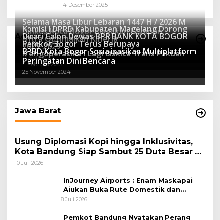
Pelestarian Alam
14 Desember 2025
Selama Masa Libur Lebaran 1447 H / 2026 M
Komisi I DPRD Kabupaten Magelang Dorong
Dinkes Kota Bogor Siagakan Layanan
Dicari Calon Dewas BPR BANK KOTA BOGOR
Advertorial
Mitra Optimalkan Kinerja
Kesehatan
Pemkot Bogor Terus Berupaya
16 Maret 2026
2025-2029
BPBD Kota Bogor Sosialisasikan Multiplatform
27 Mei 2025
Mengoperasikan Lagi Biskita Trans Pakuan
15 April 2025
Peringatan Dini Bencana
4 Februari 2025
25 November 2024
Jawa Barat
Usung Diplomasi Kopi hingga Inklusivitas,
Kota Bandung Siap Sambut 25 Duta Besar di
Festival Asia Afrika 2026
10 Juli 2026
InJourney Airports : Enam Maskapai
Ajukan Buka Rute Domestik dan
Internasional dari Bandara Husein
8 Juli 2026
Sastranegara
Pemkot Bandung Nyatakan Perang