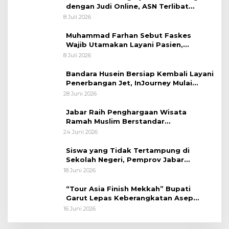
dengan Judi Online, ASN Terlibat
Terancam Dipecat Tidak Hormat
8 Juli 2026
Muhammad Farhan Sebut Faskes
Wajib Utamakan Layani Pasien,
Penolakan akan Berujung Sanksi Tegas
8 Juli 2026
Bandara Husein Bersiap Kembali Layani
Penerbangan Jet, InJourney Mulai
Tahap Optimalisasi
28 Juni 2026
Jabar Raih Penghargaan Wisata
Ramah Muslim Berstandar
Internasional
24 Juni 2026
Siswa yang Tidak Tertampung di
Sekolah Negeri, Pemprov Jabar
Siapkan Bantuan Dana Pendidikan
18 Juni 2026
untuk Sekolah Swasta
“Tour Asia Finish Mekkah” Bupati
Garut Lepas Keberangkatan Asep
Akung
16 Juni 2026