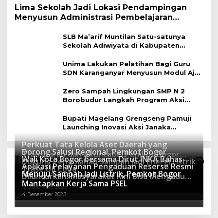
Lima Sekolah Jadi Lokasi Pendampingan
Menyusun Administrasi Pembelajaran
Berbasis Lingkungan
SLB Ma’arif Muntilan Satu-satunya
Sekolah Adiwiyata di Kabupaten
Magelang
Unima Lakukan Pelatihan Bagi Guru
SDN Karanganyar Menyusun Modul Ajar
Berbasis Adiwiyata
Zero Sampah Lingkungan SMP N 2
Borobudur Langkah Program Aksi
Janaka
Bupati Magelang Grengseng Pamuji
Launching Inovasi Aksi Janaka
Program Sekolah Adiwiyata
Perkuat Tata Kelola Aset Daerah yang
Dorong Salusi Regional, Pemkot Bogor
Transparan dan Akuntabel Pemkot Bogor
Wali Kota Bogor bersama Dirut INKA Bahas
Teknologi
Dukung Pengolahan Sampah Jadi Energi Listrik
Luncurkan SIMASDA
Aplikasi Pelayanan Pengaduan Reserse Resmi
8 Juli 2026
Trase Uji Coba
Menuju Sampah Jadi Listrik, Pemkot Bogor
8 April 2026
Diluncurkan: Masyarakat Kini Bisa Mengadu
7 Januari 2026
Mantapkan Kerja Sama PSEL
Lebih Cepat, Mudah, dan Terintegrasi
12 Desember 2025
4 Desember 2025