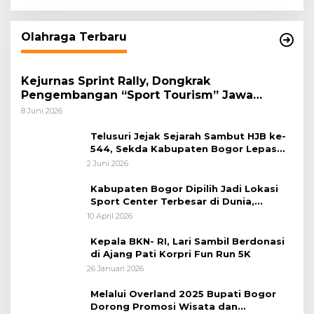
Olahraga Terbaru
Kejurnas Sprint Rally, Dongkrak
Pengembangan “Sport Tourism” Jawa
Tengah
8 Juni 2026
Telusuri Jejak Sejarah Sambut HJB ke-
544, Sekda Kabupaten Bogor Lepas
Gowes Napak Tilas Bogor
2 Juni 2026
Kabupaten Bogor Dipilih Jadi Lokasi
Sport Center Terbesar di Dunia,
Peluang Tingkatkan Pertumbuhan
10 April 2026
Ekonomi Baru
Kepala BKN- RI, Lari Sambil Berdonasi
di Ajang Pati Korpri Fun Run 5K
26 Januari 2026
Melalui Overland 2025 Bupati Bogor
Dorong Promosi Wisata dan