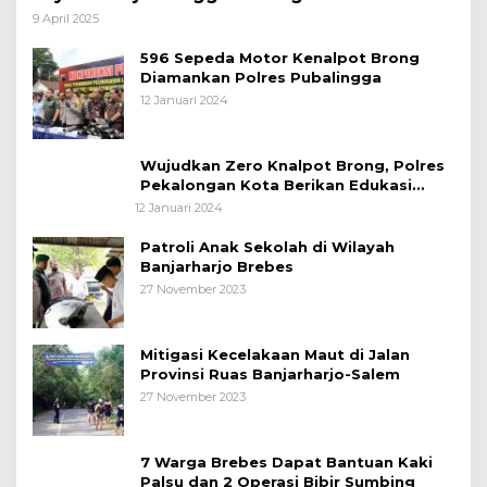
bagi Pemudik Lebaran 2025
9 April 2025
596 Sepeda Motor Kenalpot Brong
Diamankan Polres Pubalingga
12 Januari 2024
Wujudkan Zero Knalpot Brong, Polres
Pekalongan Kota Berikan Edukasi
Kepada Pelajar
12 Januari 2024
Patroli Anak Sekolah di Wilayah
Banjarharjo Brebes
27 November 2023
Mitigasi Kecelakaan Maut di Jalan
Provinsi Ruas Banjarharjo-Salem
27 November 2023
7 Warga Brebes Dapat Bantuan Kaki
Palsu dan 2 Operasi Bibir Sumbing