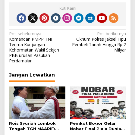
Ikuti Kami
Navigasi
Pos sebelumnya
Pos berikutnya
Komandan PMPP TNI
Oknum Polres Jaksel Tipu
pos
Terima Kunjungan
Pembeli Tanah Hingga Rp 2
Kehormatan Wakil Sekjen
Milyar
PBB urusan Pasukan
Perdamaian
Jangan Lewatkan
Rois Syuriah Lombok
Pemkot Bogor Gelar
Tengah TGH MAARIF:
Nobar Final Piala Dunia
“Telah Lahir Mujadid
2026 di Plaza Balai Kota