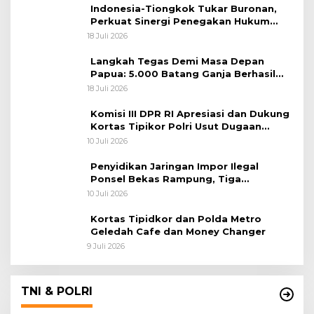
Indonesia-Tiongkok Tukar Buronan,
Perkuat Sinergi Penegakan Hukum
Lintas Negara
18 Juli 2026
Langkah Tegas Demi Masa Depan
Papua: 5.000 Batang Ganja Berhasil
Diungkap Koops TNI Habema
18 Juli 2026
Komisi III DPR RI Apresiasi dan Dukung
Kortas Tipikor Polri Usut Dugaan
Korupsi Batu Bara
10 Juli 2026
Penyidikan Jaringan Impor Ilegal
Ponsel Bekas Rampung, Tiga
Tersangka Sudah P-21 dan Satu Buron
10 Juli 2026
Kortas Tipidkor dan Polda Metro
Geledah Cafe dan Money Changer
9 Juli 2026
TNI & POLRI