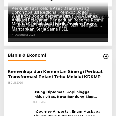
Program Sekolah Adiwiyata
Perkuat Tata Kelola Aset Daerah yang
Dorong Salusi Regional, Pemkot Bogor
Transparan dan Akuntabel Pemkot Bogor
Wali Kota Bogor bersama Dirut INKA Bahas
Teknologi
Dukung Pengolahan Sampah Jadi Energi Listrik
Luncurkan SIMASDA
Aplikasi Pelayanan Pengaduan Reserse Resmi
8 Juli 2026
Trase Uji Coba
Menuju Sampah Jadi Listrik, Pemkot Bogor
8 April 2026
Diluncurkan: Masyarakat Kini Bisa Mengadu
7 Januari 2026
Mantapkan Kerja Sama PSEL
Lebih Cepat, Mudah, dan Terintegrasi
12 Desember 2025
4 Desember 2025
Bisnis & Ekonomi
Kemenkop dan Kementan Sinergi Perkuat
Transformasi Petani Tebu Melalui KDKMP
18 Juli 2026
Usung Diplomasi Kopi hingga
Inklusivitas, Kota Bandung Siap
Sambut 25 Duta Besar di Festival Asia
10 Juli 2026
Afrika 2026
InJourney Airports : Enam Maskapai