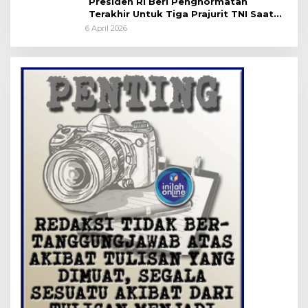
Presiden RI Beri Penghormatan
Terakhir Untuk Tiga Prajurit TNI Saat
Persemayaman di Bandara Soekarno-
6 April 2026
Hatta