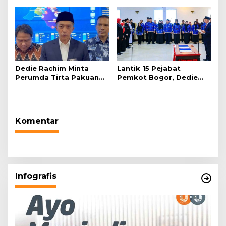
Abad Kedua NU”
Dedie Rachim Minta
Lantik 15 Pejabat
Perumda Tirta Pakuan
Pemkot Bogor, Dedie
Salurkan Air Bersih bagi
Rachim: Laksanakan
Warga Terdampak
Tugas Sesuai Harapan
Kekeringan
Masyarakat
Komentar
Infografis