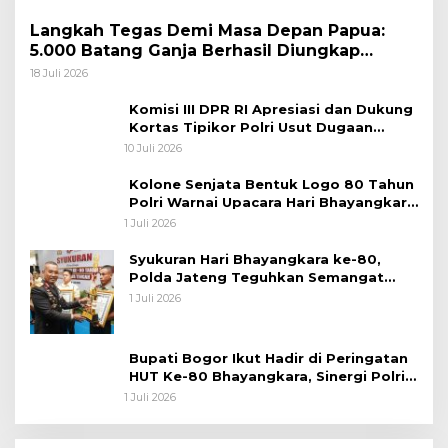
Langkah Tegas Demi Masa Depan Papua:
5.000 Batang Ganja Berhasil Diungkap
Koops TNI Habema
18 Juli 2026
Komisi III DPR RI Apresiasi dan Dukung
Kortas Tipikor Polri Usut Dugaan
Korupsi Batu Bara
10 Juli 2026
Kolone Senjata Bentuk Logo 80 Tahun
Polri Warnai Upacara Hari Bhayangkara
ke-80
1 Juli 2026
Syukuran Hari Bhayangkara ke-80,
Polda Jateng Teguhkan Semangat
Pengabdian dan Pererat Kebersamaan
1 Juli 2026
Bupati Bogor Ikut Hadir di Peringatan
HUT Ke-80 Bhayangkara, Sinergi Polri
dan Pemkab Bogor Jadi Kunci Menjaga
1 Juli 2026
Keamanan Daerah