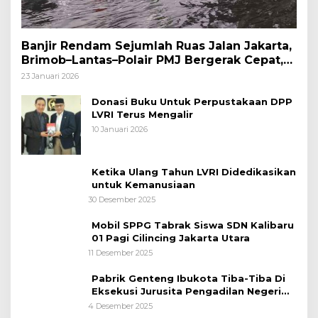
Banjir Rendam Sejumlah Ruas Jalan Jakarta,
Brimob–Lantas–Polair PMJ Bergerak Cepat,
Polri Siagakan 128.247 Personel Secara
23 Januari 2026
Nasional
Donasi Buku Untuk Perpustakaan DPP
LVRI Terus Mengalir
10 Januari 2026
Ketika Ulang Tahun LVRI Didedikasikan
untuk Kemanusiaan
30 Desember 2025
Mobil SPPG Tabrak Siswa SDN Kalibaru
01 Pagi Cilincing Jakarta Utara
11 Desember 2025
Pabrik Genteng Ibukota Tiba-Tiba Di
Eksekusi Jurusita Pengadilan Negeri
Tangerang, Diduga Cacat Hukum Sejak
4 Desember 2025
Awal