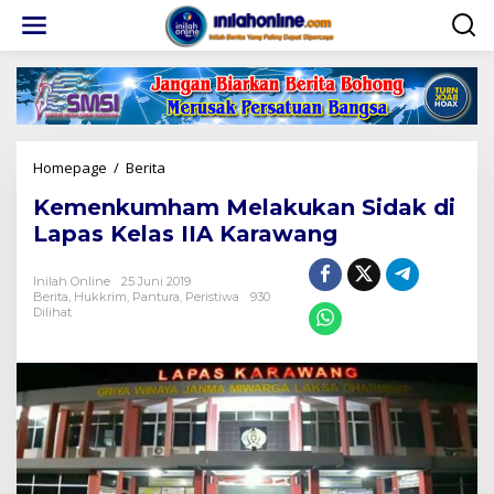
Lewati
ke
konten
Kemenkumham
Homepage
/
Berita
Melakukan
Kemenkumham Melakukan Sidak di
Sidak
di
Lapas Kelas IIA Karawang
Lapas
Kelas
Inilah Online
25 Juni 2019
IIA
Berita
,
Hukkrim
,
Pantura
,
Peristiwa
930
Karawang
Dilihat