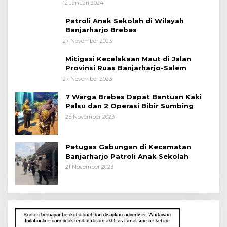
Kepada Pelajar
12 Januari 2024
Patroli Anak Sekolah di Wilayah
Banjarharjo Brebes
27 November 2023
Mitigasi Kecelakaan Maut di Jalan
Provinsi Ruas Banjarharjo-Salem
27 November 2023
7 Warga Brebes Dapat Bantuan Kaki
Palsu dan 2 Operasi Bibir Sumbing
25 November 2023
Petugas Gabungan di Kecamatan
Banjarharjo Patroli Anak Sekolah
21 November 2023