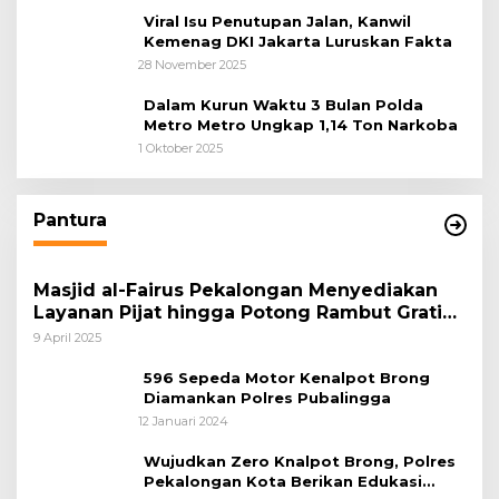
Viral Isu Penutupan Jalan, Kanwil
Kemenag DKI Jakarta Luruskan Fakta
28 November 2025
Dalam Kurun Waktu 3 Bulan Polda
Metro Metro Ungkap 1,14 Ton Narkoba
1 Oktober 2025
Pantura
Masjid al-Fairus Pekalongan Menyediakan
Layanan Pijat hingga Potong Rambut Gratis
bagi Pemudik Lebaran 2025
9 April 2025
596 Sepeda Motor Kenalpot Brong
Diamankan Polres Pubalingga
12 Januari 2024
Wujudkan Zero Knalpot Brong, Polres
Pekalongan Kota Berikan Edukasi