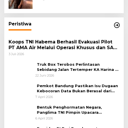
Masyarakat Harmonis”
Peristiwa
Koops TNI Habema Berhasil Evakuasi Pilot
PT AMA Air Melalui Operasi Khusus dan SAR
Taktis
3 Juli 2026
Truk Box Terobos Perlintasan
Sebidang Jalan Tertemper KA Harina di
Jalan Stasiun Poncol-Jrakah Semarang
22 Juni 2026
Pemkot Bandung Pastikan Isu Dugaan
Kebocoran Data Bukan Berasal dari
Server Disdukcapil
7 April 2026
Bentuk Penghormatan Negara,
Panglima TNI Pimpin Upacara
Pemakaman Militer
6 April 2026