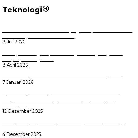
Teknologi
Perkuat Tata Kelola Aset Daerah yang Transparan dan Akuntabel
Pemkot Bogor Luncurkan SIMASDA
8 Juli 2026
Dorong Salusi Regional, Pemkot Bogor Dukung Pengolahan
Sampah Jadi Energi Listrik
8 April 2026
Wali Kota Bogor bersama Dirut INKA Bahas Trase Uji Coba
7 Januari 2026
Aplikasi Pelayanan Pengaduan Reserse Resmi Diluncurkan:
Masyarakat Kini Bisa Mengadu Lebih Cepat, Mudah, dan
Terintegrasi
12 Desember 2025
Menuju Sampah Jadi Listrik, Pemkot Bogor Mantapkan Kerja
Sama PSEL
4 Desember 2025