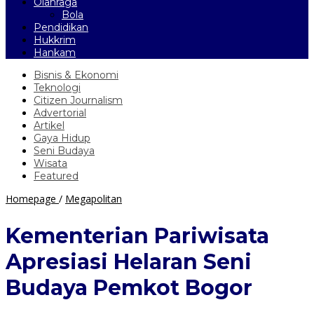
Olahraga
Bola
Pendidikan
Hukkrim
Hankam
Bisnis & Ekonomi
Teknologi
Citizen Journalism
Advertorial
Artikel
Gaya Hidup
Seni Budaya
Wisata
Featured
Kementerian
Homepage
/
Megapolitan
Pariwisata
Apresiasi
Kementerian Pariwisata
Helaran
Seni
Apresiasi Helaran Seni
Budaya
Pemkot
Budaya Pemkot Bogor
Bogor