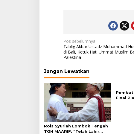
Navigasi
Pos sebelumnya
Tablig Akbar Ustadz Muhammad Hu
pos
di Bali, Ketuk Hati Ummat Muslim B
Palestina
Jangan Lewatkan
Pemkot 
Final Pi
Plaza Ba
Rois Syuriah Lombok Tengah
TGH MAARIF: “Telah Lahir