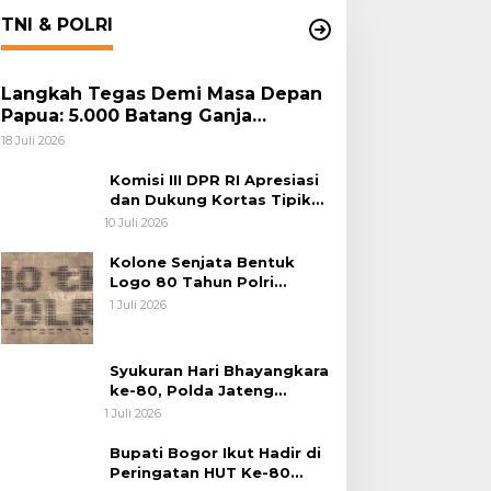
TNI & POLRI
Langkah Tegas Demi Masa Depan
Papua: 5.000 Batang Ganja
Berhasil Diungkap Koops TNI
18 Juli 2026
Habema
Komisi III DPR RI Apresiasi
dan Dukung Kortas Tipikor
Polri Usut Dugaan Korupsi
10 Juli 2026
Batu Bara
Kolone Senjata Bentuk
Logo 80 Tahun Polri
Warnai Upacara Hari
1 Juli 2026
Bhayangkara ke-80
Syukuran Hari Bhayangkara
ke-80, Polda Jateng
Teguhkan Semangat
1 Juli 2026
Pengabdian dan Pererat
Kebersamaan
Bupati Bogor Ikut Hadir di
Peringatan HUT Ke-80