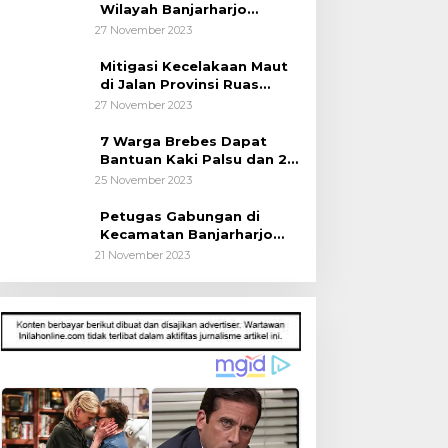
Wilayah Banjarharjo
Brebes
27 November 2023
Mitigasi Kecelakaan Maut
di Jalan Provinsi Ruas
Banjarharjo-Salem
27 November 2023
7 Warga Brebes Dapat
Bantuan Kaki Palsu dan 2
Operasi Bibir Sumbing
25 November 2023
Petugas Gabungan di
Kecamatan Banjarharjo
Patroli Anak Sekolah
21 November 2023