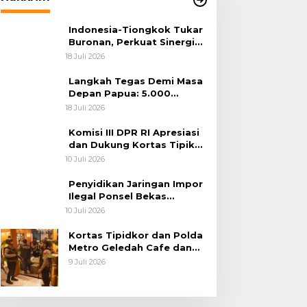
Indonesia-Tiongkok Tukar
Buronan, Perkuat Sinergi
Penegakan Hukum Lintas
18 Juli 2026
Negara
Langkah Tegas Demi Masa
Depan Papua: 5.000
Batang Ganja Berhasil
18 Juli 2026
Diungkap Koops TNI
Habema
Komisi III DPR RI Apresiasi
dan Dukung Kortas Tipikor
Polri Usut Dugaan Korupsi
10 Juli 2026
Batu Bara
Penyidikan Jaringan Impor
Ilegal Ponsel Bekas
Rampung, Tiga Tersangka
10 Juli 2026
Sudah P-21 dan Satu Buron
Kortas Tipidkor dan Polda
Metro Geledah Cafe dan
Money Changer
9 Juli 2026