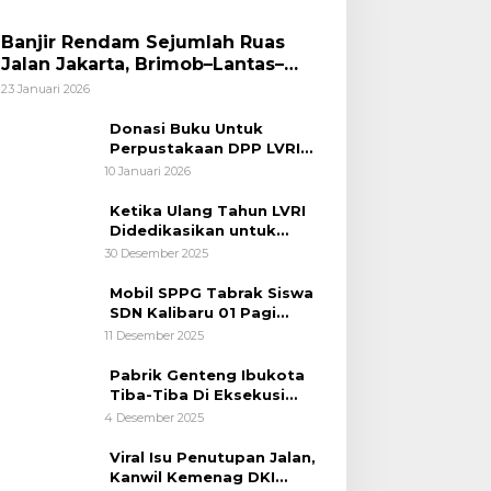
Banjir Rendam Sejumlah Ruas
Jalan Jakarta, Brimob–Lantas–
Polair PMJ Bergerak Cepat, Polri
23 Januari 2026
Siagakan 128.247 Personel Secara
Nasional
Donasi Buku Untuk
Perpustakaan DPP LVRI
Terus Mengalir
10 Januari 2026
Ketika Ulang Tahun LVRI
Didedikasikan untuk
Kemanusiaan
30 Desember 2025
Mobil SPPG Tabrak Siswa
SDN Kalibaru 01 Pagi
Cilincing Jakarta Utara
11 Desember 2025
Pabrik Genteng Ibukota
Tiba-Tiba Di Eksekusi
Jurusita Pengadilan Negeri
4 Desember 2025
Tangerang, Diduga Cacat
Hukum Sejak Awal
Viral Isu Penutupan Jalan,
Kanwil Kemenag DKI