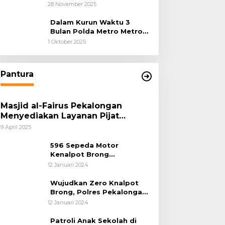
Jakarta Luruskan Fakta
28 November 2025
Dalam Kurun Waktu 3
Bulan Polda Metro Metro
Ungkap 1,14 Ton Narkoba
1 Oktober 2025
Pantura
Masjid al-Fairus Pekalongan
Menyediakan Layanan Pijat
hingga Potong Rambut Gratis bagi
9 April 2025
Pemudik Lebaran 2025
596 Sepeda Motor
Kenalpot Brong
Diamankan Polres
12 Januari 2024
Pubalingga
Wujudkan Zero Knalpot
Brong, Polres Pekalongan
Kota Berikan Edukasi
12 Januari 2024
Kepada Pelajar
Patroli Anak Sekolah di