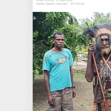
Inilah Online
20 April 2019
Pamtas
Berita
,
Daerah
,
Hankam
547 Dilihat
Yonmek
521/DY