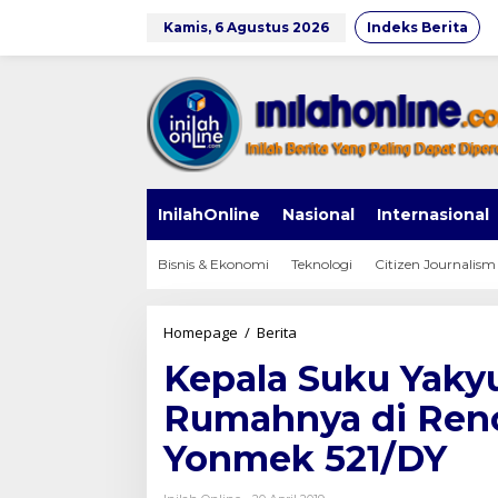
Lewati
ke
Kamis, 6 Agustus 2026
Indeks Berita
konten
InilahOnline
Nasional
Internasional
Bisnis & Ekonomi
Teknologi
Citizen Journalism
Kepala
Homepage
/
Berita
Suku
Kepala Suku Yakyu
Yakyu
Terharu
Rumahnya di Reno
ketika
Rumahnya
Yonmek 521/DY
di
Renovasi
Satgas