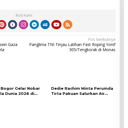
Ikuti Kami
Pos berikutnya
sein Gaza
Panglima TNI Tinjau Latihan Fast Roping Yonif
ela
305/Tengkorak di Monas
Bogor Gelar Nobar
Dedie Rachim Minta Perumda
ala Dunia 2026 di
Tirta Pakuan Salurkan Air
lai Kota
Bersih bagi Warga Terdampak
Kekeringan