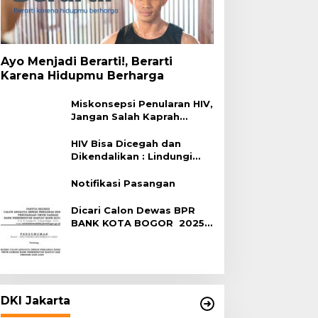
Ayo Menjadi Berarti!, Berarti
Karena Hidupmu Berharga
Miskonsepsi Penularan HIV,
Jangan Salah Kaprah
Terhadap HIV
HIV Bisa Dicegah dan
Dikendalikan : Lindungi
Diri, Pilih Sehat!
Notifikasi Pasangan
Dicari Calon Dewas BPR
BANK KOTA BOGOR 2025-
2029
DKI Jakarta