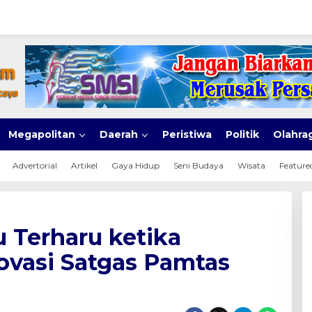
Megapolitan
Daerah
Peristiwa
Politik
Olahra
Advertorial
Artikel
Gaya Hidup
Seni Budaya
Wisata
Feature
 Terharu ketika
vasi Satgas Pamtas