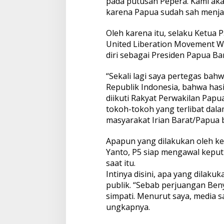
pada putusan Pepera. Kami ak
karena Papua sudah sah menjad
Oleh karena itu, selaku Ketua
United Liberation Movement 
diri sebagai Presiden Papua Bar
“Sekali lagi saya pertegas ba
Republik Indonesia, bahwa ha
diikuti Rakyat Perwakilan Papua
tokoh-tokoh yang terlibat da
masyarakat Irian Barat/Papua b
Apapun yang dilakukan oleh k
Yanto, P5 siap mengawal keput
saat itu.
Intinya disini, apa yang dilak
publik. “Sebab perjuangan Be
simpati. Menurut saya, media 
ungkapnya.