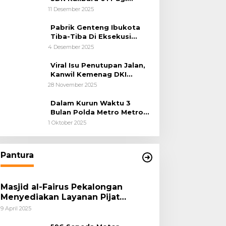
Cilincing Jakarta Utara
11 Desember 2025
Pabrik Genteng Ibukota
Tiba-Tiba Di Eksekusi
Jurusita Pengadilan Negeri
4 Desember 2025
Tangerang, Diduga Cacat
Hukum Sejak Awal
Viral Isu Penutupan Jalan,
Kanwil Kemenag DKI
Jakarta Luruskan Fakta
28 November 2025
Dalam Kurun Waktu 3
Bulan Polda Metro Metro
Ungkap 1,14 Ton Narkoba
1 Oktober 2025
Pantura
Masjid al-Fairus Pekalongan
Menyediakan Layanan Pijat
hingga Potong Rambut Gratis bagi
9 April 2025
Pemudik Lebaran 2025