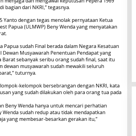
an menjaga dan mengawal keputusan Pepera 1969
i bagian dari NKRI,” tegasnya.
 P5 Yanto dengan tegas menolak pernyataan Ketua
West Papua (ULMWP) Beny Wenda yang menyatakan
at.
hwa Papua sudah Final berada dalam Negara Kesatuan
sil Dewan Musyawarah Penentuan Pendapat yang
 Barat sebanyak seribu orang sudah final, saat itu
lam dewan musyawarah sudah mewakili seluruh
arat,” tuturnya.
elompok-kelompok bersebrangan dengan NKRI, kata
usan yang sudah dilakukan oleh para orang tua pada
ukan Beny Wenda hanya untuk mencari perhatian
ny Wenda sudah redup atau tidak mendapatkan
saja yang membesar-besarkan gerakan itu,”