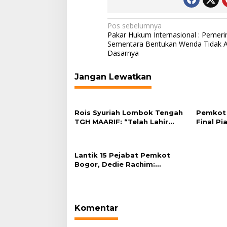
Navigasi
Pos sebelumnya
Pakar Hukum Internasional : Pemeri
pos
Sementara Bentukan Wenda Tidak 
Dasarnya
Jangan Lewatkan
Rois Syuriah Lombok Tengah
Pemkot 
TGH MAARIF: “Telah Lahir
Final Pi
Mujadid Abad Kedua NU”
Plaza Ba
Lantik 15 Pejabat Pemkot
Bogor, Dedie Rachim:
Laksanakan Tugas Sesuai
Harapan Masyarakat
Komentar