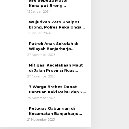
596 Sepeda Motor
Kenalpot Brong
Diamankan Polres
12 Januari 2024
Pubalingga
Wujudkan Zero Knalpot
Brong, Polres Pekalongan
Kota Berikan Edukasi
12 Januari 2024
Kepada Pelajar
Patroli Anak Sekolah di
Wilayah Banjarharjo
Brebes
27 November 2023
Mitigasi Kecelakaan Maut
di Jalan Provinsi Ruas
Banjarharjo-Salem
27 November 2023
7 Warga Brebes Dapat
Bantuan Kaki Palsu dan 2
Operasi Bibir Sumbing
25 November 2023
Petugas Gabungan di
Kecamatan Banjarharjo
Patroli Anak Sekolah
21 November 2023