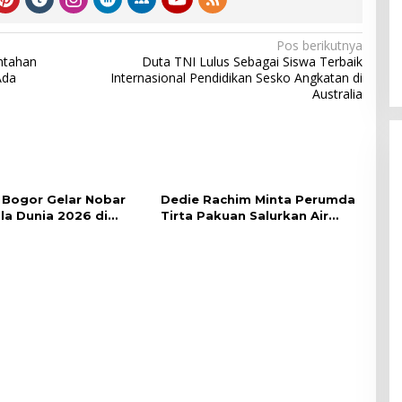
Pos berikutnya
ntahan
Duta TNI Lulus Sebagai Siswa Terbaik
Ada
Internasional Pendidikan Sesko Angkatan di
Australia
Bogor Gelar Nobar
Dedie Rachim Minta Perumda
ala Dunia 2026 di
Tirta Pakuan Salurkan Air
lai Kota
Bersih bagi Warga Terdampak
Kekeringan