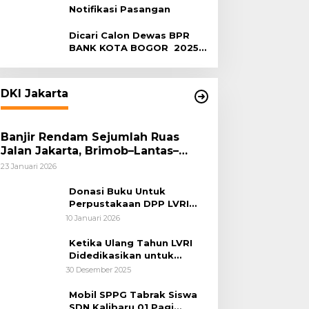
Notifikasi Pasangan
Dicari Calon Dewas BPR
BANK KOTA BOGOR 2025-
2029
DKI Jakarta
Banjir Rendam Sejumlah Ruas
Jalan Jakarta, Brimob–Lantas–
Polair PMJ Bergerak Cepat, Polri
23 Januari 2026
Siagakan 128.247 Personel Secara
Nasional
Donasi Buku Untuk
Perpustakaan DPP LVRI
Terus Mengalir
10 Januari 2026
Ketika Ulang Tahun LVRI
Didedikasikan untuk
Kemanusiaan
30 Desember 2025
Mobil SPPG Tabrak Siswa
SDN Kalibaru 01 Pagi