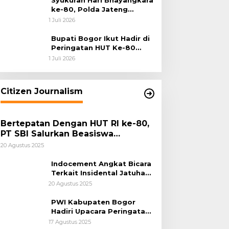
Syukuran Hari Bhayangkara
ke-80, Polda Jateng
Teguhkan Semangat
1 Juli 2026
Pengabdian dan Pererat
Kebersamaan
Bupati Bogor Ikut Hadir di
Peringatan HUT Ke-80
Bhayangkara, Sinergi Polri
1 Juli 2026
dan Pemkab Bogor Jadi
Kunci Menjaga Keamanan
Daerah
Citizen Journalism
Bertepatan Dengan HUT RI ke-80,
PT SBI Salurkan Beasiswa
Pendidikan Kepada 500 Pelajar
20 Agustus 2025
Indocement Angkat Bicara
Terkait Insidental Jatuhan
Debu Semen Pabrik
20 Agustus 2025
Citeureup
PWI Kabupaten Bogor
Hadiri Upacara Peringatan
HUT Ke-80 Kemerdekaan
17 Agustus 2025