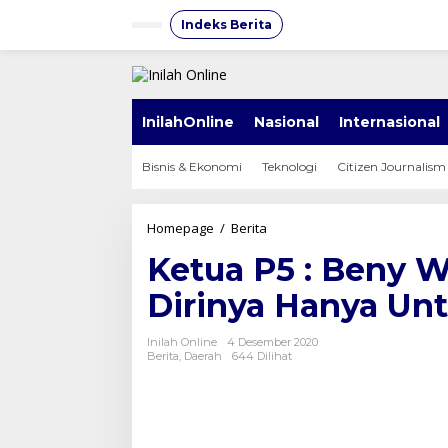
Lewati
ke
Indeks Berita
konten
InilahOnline
Nasional
Internasional
Bisnis & Ekonomi
Teknologi
Citizen Journalism
Ketua
Homepage
/
Berita
P5
Ketua P5 : Beny 
:
Beny
Dirinya Hanya Un
Wenda
Mendeklarasikan
Dirinya
Inilah Online
4 Desember 2020
Hanya
Berita
,
Daerah
644 Dilihat
Untuk
Mencari
Panggung