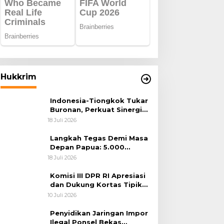
Hukkrim
Indonesia-Tiongkok Tukar
Buronan, Perkuat Sinergi
Penegakan Hukum Lintas
18 Juli 2026
Negara
Langkah Tegas Demi Masa
Depan Papua: 5.000
Batang Ganja Berhasil
18 Juli 2026
Diungkap Koops TNI
Habema
Komisi III DPR RI Apresiasi
dan Dukung Kortas Tipikor
Polri Usut Dugaan Korupsi
10 Juli 2026
Batu Bara
Penyidikan Jaringan Impor
Ilegal Ponsel Bekas