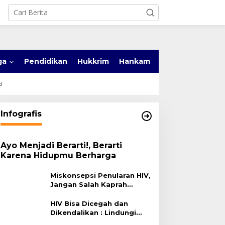
ga
Pendidikan
Hukkrim
Hankam
d
Infografis
Ayo Menjadi Berarti!, Berarti
Karena Hidupmu Berharga
Miskonsepsi Penularan HIV,
Jangan Salah Kaprah
Terhadap HIV
HIV Bisa Dicegah dan
Dikendalikan : Lindungi
Diri, Pilih Sehat!