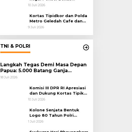
Rampung, Tiga Tersangka
10 Juli 2026
Sudah P-21 dan Satu Buron
Kortas Tipidkor dan Polda
Metro Geledah Cafe dan
Money Changer
9 Juli 2026
TNI & POLRI
Langkah Tegas Demi Masa Depan
Papua: 5.000 Batang Ganja
Berhasil Diungkap Koops TNI
18 Juli 2026
Habema
Komisi III DPR RI Apresiasi
dan Dukung Kortas Tipikor
Polri Usut Dugaan Korupsi
10 Juli 2026
Batu Bara
Kolone Senjata Bentuk
Logo 80 Tahun Polri
Warnai Upacara Hari
1 Juli 2026
Bhayangkara ke-80