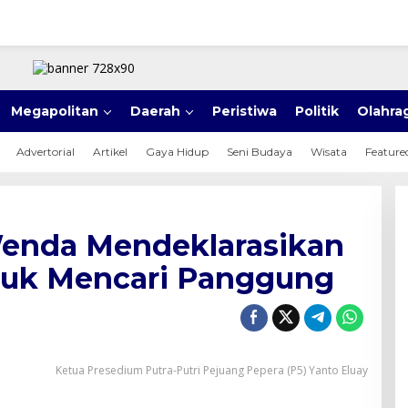
Megapolitan
Daerah
Peristiwa
Politik
Olahra
Advertorial
Artikel
Gaya Hidup
Seni Budaya
Wisata
Feature
Wenda Mendeklarasikan
tuk Mencari Panggung
Ketua Presedium Putra-Putri Pejuang Pepera (P5) Yanto Eluay