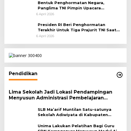
Bentuk Penghormatan Negara,
Panglima TNI Pimpin Upacara
Pemakaman Militer
6 April 2026
Presiden RI Beri Penghormatan
Terakhir Untuk Tiga Prajurit TNI Saat
Persemayaman di Bandara Soekarno-
6 April 2026
Hatta
Pendidikan
Lima Sekolah Jadi Lokasi Pendampingan
Menyusun Administrasi Pembelajaran
Berbasis Lingkungan
SLB Ma’arif Muntilan Satu-satunya
Sekolah Adiwiyata di Kabupaten
Magelang
Unima Lakukan Pelatihan Bagi Guru