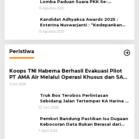
Lomba Paduan Suara PKK Se-
Kabupaten Bogor
13 Agustus 2025
Kandidat Adhyaksa Awards 2025 :
Esterina Nuswarjanti : “Kedepankan
Keadilan Restoratif Wujudkan
13 Agustus 2025
Masyarakat Harmonis”
Peristiwa
Koops TNI Habema Berhasil Evakuasi Pilot
PT AMA Air Melalui Operasi Khusus dan SAR
Taktis
3 Juli 2026
Truk Box Terobos Perlintasan
Sebidang Jalan Tertemper KA Harina di
Jalan Stasiun Poncol-Jrakah Semarang
22 Juni 2026
Pemkot Bandung Pastikan Isu Dugaan
Kebocoran Data Bukan Berasal dari
Server Disdukcapil
7 April 2026