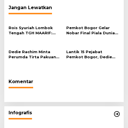
Jangan Lewatkan
Rois Syuriah Lombok
Pemkot Bogor Gelar
Tengah TGH MAARIF:
Nobar Final Piala Dunia
“Telah Lahir Mujadid
2026 di Plaza Balai Kota
Abad Kedua NU”
Dedie Rachim Minta
Lantik 15 Pejabat
Perumda Tirta Pakuan
Pemkot Bogor, Dedie
Salurkan Air Bersih bagi
Rachim: Laksanakan
Warga Terdampak
Tugas Sesuai Harapan
Kekeringan
Masyarakat
Komentar
Infografis