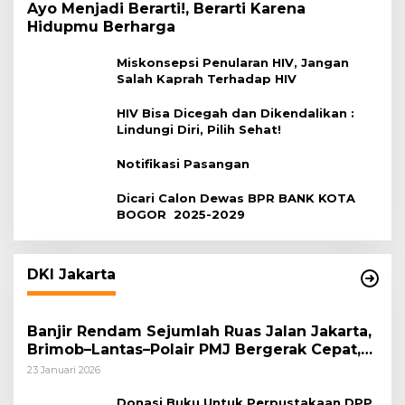
Ayo Menjadi Berarti!, Berarti Karena
Hidupmu Berharga
Miskonsepsi Penularan HIV, Jangan
Salah Kaprah Terhadap HIV
HIV Bisa Dicegah dan Dikendalikan :
Lindungi Diri, Pilih Sehat!
Notifikasi Pasangan
Dicari Calon Dewas BPR BANK KOTA
BOGOR 2025-2029
DKI Jakarta
Banjir Rendam Sejumlah Ruas Jalan Jakarta,
Brimob–Lantas–Polair PMJ Bergerak Cepat,
Polri Siagakan 128.247 Personel Secara
23 Januari 2026
Nasional
Donasi Buku Untuk Perpustakaan DPP