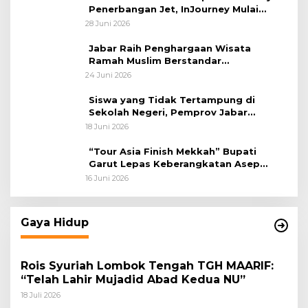
Penerbangan Jet, InJourney Mulai
Tahap Optimalisasi
28 Juni 2026
Jabar Raih Penghargaan Wisata
Ramah Muslim Berstandar
Internasional
24 Juni 2026
Siswa yang Tidak Tertampung di
Sekolah Negeri, Pemprov Jabar
Siapkan Bantuan Dana Pendidikan
18 Juni 2026
untuk Sekolah Swasta
“Tour Asia Finish Mekkah” Bupati
Garut Lepas Keberangkatan Asep
Akung
16 Juni 2026
Gaya Hidup
Rois Syuriah Lombok Tengah TGH MAARIF:
“Telah Lahir Mujadid Abad Kedua NU”
18 Juli 2026