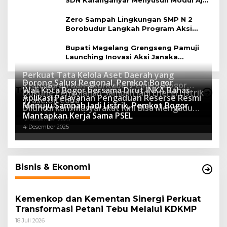
SDN Karanganyar Menyusun Modul Ajar
Berbasis Adiwiyata
Zero Sampah Lingkungan SMP N 2
Borobudur Langkah Program Aksi
Janaka
Bupati Magelang Grengseng Pamuji
Launching Inovasi Aksi Janaka
Program Sekolah Adiwiyata
Perkuat Tata Kelola Aset Daerah yang
Dorong Salusi Regional, Pemkot Bogor
Transparan dan Akuntabel Pemkot Bogor
Wali Kota Bogor bersama Dirut INKA Bahas
Teknologi
Dukung Pengolahan Sampah Jadi Energi Listrik
Luncurkan SIMASDA
Aplikasi Pelayanan Pengaduan Reserse Resmi
8 Juli 2026
Trase Uji Coba
Menuju Sampah Jadi Listrik, Pemkot Bogor
8 April 2026
Diluncurkan: Masyarakat Kini Bisa Mengadu
7 Januari 2026
Mantapkan Kerja Sama PSEL
Lebih Cepat, Mudah, dan Terintegrasi
12 Desember 2025
4 Desember 2025
Bisnis & Ekonomi
Kemenkop dan Kementan Sinergi Perkuat
Transformasi Petani Tebu Melalui KDKMP
18 Juli 2026