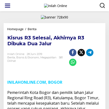
Lewati
ke
konten
Kisrus
Homepage
/
Berita
R3
Kisrus R3 Selesai, Akhirnya R3
Selesai,
Akhirnya
Dibuka Dua Jalur
R3
Dibuka
Inilah Online
28 Juni 2019
Dua
Berita
,
Bisnis & Ekonomi
,
Megapolitan
581
Jalur
Dilihat
INILAHONLINE.COM, BOGOR
Pemerintah Kota Bogor dan pemilik lahan Jalur
Regional Ring Road (R3), Katulampa, Bogor Timur,
telah mencapai kesepakatan baru. Setelah melalui
proses yang cukup panjang, akhirnya jalur