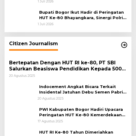
Pengabdian dan Pererat Kebersamaan
1 Juli 2026
Bupati Bogor Ikut Hadir di Peringatan
HUT Ke-80 Bhayangkara, Sinergi Polri
dan Pemkab Bogor Jadi Kunci Menjaga
1 Juli 2026
Keamanan Daerah
Citizen Journalism
Bertepatan Dengan HUT RI ke-80, PT SBI
Salurkan Beasiswa Pendidikan Kepada 500
Pelajar
20 Agustus 2025
Indocement Angkat Bicara Terkait
Insidental Jatuhan Debu Semen Pabrik
Citeureup
20 Agustus 2025
PWI Kabupaten Bogor Hadiri Upacara
Peringatan HUT Ke-80 Kemerdekaan
RI, di Lapangan Tegar Beriman
17 Agustus 2025
HUT RI Ke-80 Tahun Dimeriahkan