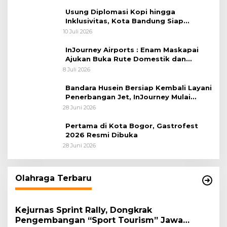
Usung Diplomasi Kopi hingga
Inklusivitas, Kota Bandung Siap
Sambut 25 Duta Besar di Festival Asia
10 Juli 2026
Afrika 2026
InJourney Airports : Enam Maskapai
Ajukan Buka Rute Domestik dan
Internasional dari Bandara Husein
8 Juli 2026
Sastranegara
Bandara Husein Bersiap Kembali Layani
Penerbangan Jet, InJourney Mulai
Tahap Optimalisasi
28 Juni 2026
Pertama di Kota Bogor, Gastrofest
2026 Resmi Dibuka
28 Juni 2026
Olahraga Terbaru
Kejurnas Sprint Rally, Dongkrak
Pengembangan “Sport Tourism” Jawa