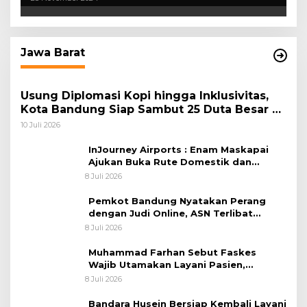
Jawa Barat
Usung Diplomasi Kopi hingga Inklusivitas,
Kota Bandung Siap Sambut 25 Duta Besar di
Festival Asia Afrika 2026
10 Juli 2026
InJourney Airports : Enam Maskapai
Ajukan Buka Rute Domestik dan
Internasional dari Bandara Husein
8 Juli 2026
Sastranegara
Pemkot Bandung Nyatakan Perang
dengan Judi Online, ASN Terlibat
Terancam Dipecat Tidak Hormat
8 Juli 2026
Muhammad Farhan Sebut Faskes
Wajib Utamakan Layani Pasien,
Penolakan akan Berujung Sanksi Tegas
8 Juli 2026
Bandara Husein Bersiap Kembali Layani