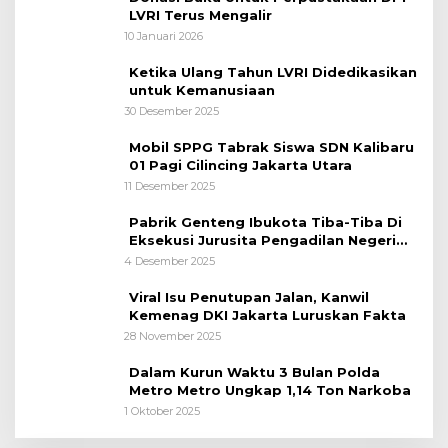
LVRI Terus Mengalir
10 Januari 2026
Ketika Ulang Tahun LVRI Didedikasikan
untuk Kemanusiaan
30 Desember 2025
Mobil SPPG Tabrak Siswa SDN Kalibaru
01 Pagi Cilincing Jakarta Utara
11 Desember 2025
Pabrik Genteng Ibukota Tiba-Tiba Di
Eksekusi Jurusita Pengadilan Negeri
Tangerang, Diduga Cacat Hukum Sejak
4 Desember 2025
Awal
Viral Isu Penutupan Jalan, Kanwil
Kemenag DKI Jakarta Luruskan Fakta
28 November 2025
Dalam Kurun Waktu 3 Bulan Polda
Metro Metro Ungkap 1,14 Ton Narkoba
1 Oktober 2025