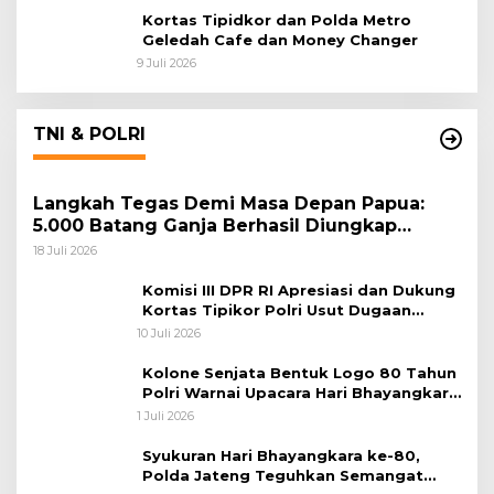
Kortas Tipidkor dan Polda Metro
Geledah Cafe dan Money Changer
9 Juli 2026
TNI & POLRI
Langkah Tegas Demi Masa Depan Papua:
5.000 Batang Ganja Berhasil Diungkap
Koops TNI Habema
18 Juli 2026
Komisi III DPR RI Apresiasi dan Dukung
Kortas Tipikor Polri Usut Dugaan
Korupsi Batu Bara
10 Juli 2026
Kolone Senjata Bentuk Logo 80 Tahun
Polri Warnai Upacara Hari Bhayangkara
ke-80
1 Juli 2026
Syukuran Hari Bhayangkara ke-80,
Polda Jateng Teguhkan Semangat