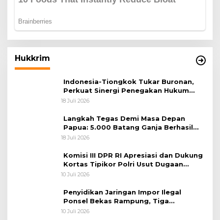
Hukkrim
Indonesia-Tiongkok Tukar Buronan,
Perkuat Sinergi Penegakan Hukum
Lintas Negara
18 Juli 2026
Langkah Tegas Demi Masa Depan
Papua: 5.000 Batang Ganja Berhasil
Diungkap Koops TNI Habema
18 Juli 2026
Komisi III DPR RI Apresiasi dan Dukung
Kortas Tipikor Polri Usut Dugaan
Korupsi Batu Bara
10 Juli 2026
Penyidikan Jaringan Impor Ilegal
Ponsel Bekas Rampung, Tiga
Tersangka Sudah P-21 dan Satu Buron
10 Juli 2026