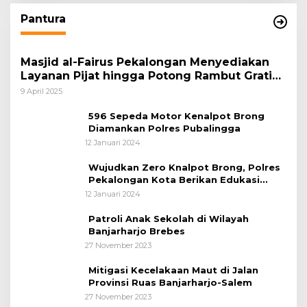
Pantura
Masjid al-Fairus Pekalongan Menyediakan
Layanan Pijat hingga Potong Rambut Gratis
bagi Pemudik Lebaran 2025
9 April 2025
596 Sepeda Motor Kenalpot Brong
Diamankan Polres Pubalingga
12 Januari 2024
Wujudkan Zero Knalpot Brong, Polres
Pekalongan Kota Berikan Edukasi
Kepada Pelajar
12 Januari 2024
Patroli Anak Sekolah di Wilayah
Banjarharjo Brebes
27 November 2023
Mitigasi Kecelakaan Maut di Jalan
Provinsi Ruas Banjarharjo-Salem
27 November 2023