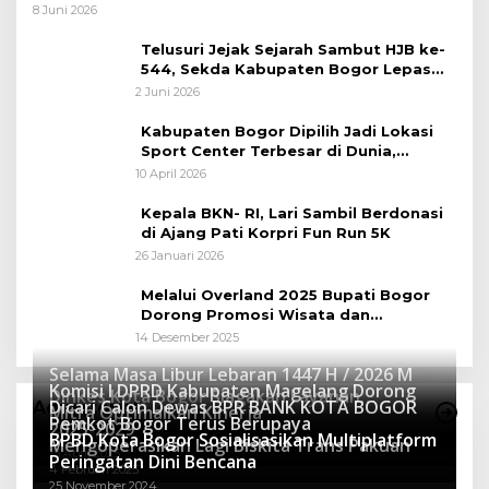
Tengah
8 Juni 2026
Telusuri Jejak Sejarah Sambut HJB ke-
544, Sekda Kabupaten Bogor Lepas
Gowes Napak Tilas Bogor
2 Juni 2026
Kabupaten Bogor Dipilih Jadi Lokasi
Sport Center Terbesar di Dunia,
Peluang Tingkatkan Pertumbuhan
10 April 2026
Ekonomi Baru
Kepala BKN- RI, Lari Sambil Berdonasi
di Ajang Pati Korpri Fun Run 5K
26 Januari 2026
Melalui Overland 2025 Bupati Bogor
Dorong Promosi Wisata dan
Pelestarian Alam
14 Desember 2025
Selama Masa Libur Lebaran 1447 H / 2026 M
Komisi I DPRD Kabupaten Magelang Dorong
Dinkes Kota Bogor Siagakan Layanan
Dicari Calon Dewas BPR BANK KOTA BOGOR
Advertorial
Mitra Optimalkan Kinerja
Kesehatan
Pemkot Bogor Terus Berupaya
16 Maret 2026
2025-2029
BPBD Kota Bogor Sosialisasikan Multiplatform
27 Mei 2025
Mengoperasikan Lagi Biskita Trans Pakuan
15 April 2025
Peringatan Dini Bencana
4 Februari 2025
25 November 2024