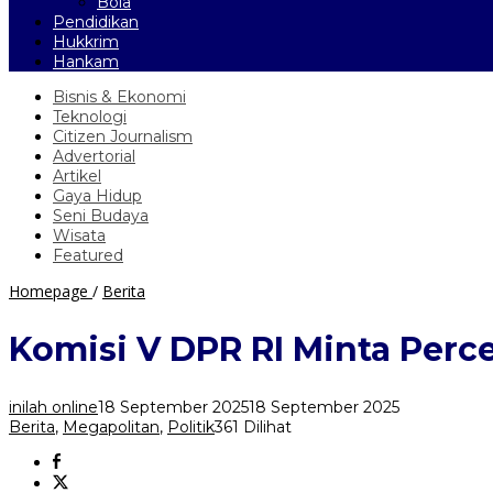
Bola
Pendidikan
Hukkrim
Hankam
Bisnis & Ekonomi
Teknologi
Citizen Journalism
Advertorial
Artikel
Gaya Hidup
Seni Budaya
Wisata
Featured
Komisi
Homepage
/
Berita
V
DPR
Komisi V DPR RI Minta Perc
RI
Minta
Percepatan
inilah online
18 September 2025
18 September 2025
Penanganan
Berita
,
Megapolitan
,
Politik
361 Dilihat
Longsor
di
Underpass