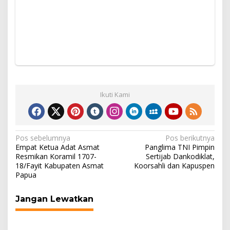
Ikuti Kami
Navigasi
Pos sebelumnya
Pos berikutnya
Empat Ketua Adat Asmat
Panglima TNI Pimpin
pos
Resmikan Koramil 1707-
Sertijab Dankodiklat,
18/Fayit Kabupaten Asmat
Koorsahli dan Kapuspen
Papua
Jangan Lewatkan