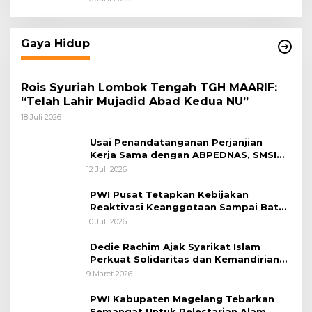
Gaya Hidup
Rois Syuriah Lombok Tengah TGH MAARIF:
“Telah Lahir Mujadid Abad Kedua NU”
18 Juli 2026
Usai Penandatanganan Perjanjian
Kerja Sama dengan ABPEDNAS, SMSI
Bergerak Bentuk Pokja News Room
12 Juli 2026
Jaga Desa Dimulai dari Propinsi Bali
PWI Pusat Tetapkan Kebijakan
Reaktivasi Keanggotaan Sampai Batas
31 Desember 2026
10 Juli 2026
Dedie Rachim Ajak Syarikat Islam
Perkuat Solidaritas dan Kemandirian
Ekonomi
9 Maret 2026
PWI Kabupaten Magelang Tebarkan
Semangat Untuk Pelestarian Alam