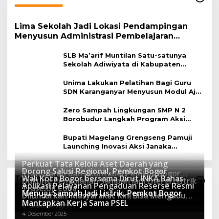
Lima Sekolah Jadi Lokasi Pendampingan
Menyusun Administrasi Pembelajaran
Berbasis Lingkungan
SLB Ma’arif Muntilan Satu-satunya
Sekolah Adiwiyata di Kabupaten
Magelang
Unima Lakukan Pelatihan Bagi Guru
SDN Karanganyar Menyusun Modul Ajar
Berbasis Adiwiyata
Zero Sampah Lingkungan SMP N 2
Borobudur Langkah Program Aksi
Janaka
Bupati Magelang Grengseng Pamuji
Launching Inovasi Aksi Janaka
Program Sekolah Adiwiyata
Perkuat Tata Kelola Aset Daerah yang
Dorong Salusi Regional, Pemkot Bogor
Transparan dan Akuntabel Pemkot Bogor
Wali Kota Bogor bersama Dirut INKA Bahas
Teknologi
Dukung Pengolahan Sampah Jadi Energi Listrik
Luncurkan SIMASDA
Aplikasi Pelayanan Pengaduan Reserse Resmi
8 Juli 2026
Trase Uji Coba
Menuju Sampah Jadi Listrik, Pemkot Bogor
8 April 2026
Diluncurkan: Masyarakat Kini Bisa Mengadu
7 Januari 2026
Mantapkan Kerja Sama PSEL
Lebih Cepat, Mudah, dan Terintegrasi
12 Desember 2025
4 Desember 2025