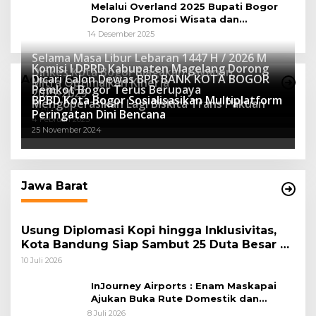
Melalui Overland 2025 Bupati Bogor
Dorong Promosi Wisata dan
Pelestarian Alam
14 Desember 2025
Selama Masa Libur Lebaran 1447 H / 2026 M
Komisi I DPRD Kabupaten Magelang Dorong
Dinkes Kota Bogor Siagakan Layanan
Dicari Calon Dewas BPR BANK KOTA BOGOR
Advertorial
Mitra Optimalkan Kinerja
Kesehatan
Pemkot Bogor Terus Berupaya
16 Maret 2026
2025-2029
BPBD Kota Bogor Sosialisasikan Multiplatform
27 Mei 2025
Mengoperasikan Lagi Biskita Trans Pakuan
15 April 2025
Peringatan Dini Bencana
4 Februari 2025
25 November 2024
Jawa Barat
Usung Diplomasi Kopi hingga Inklusivitas,
Kota Bandung Siap Sambut 25 Duta Besar di
Festival Asia Afrika 2026
10 Juli 2026
InJourney Airports : Enam Maskapai
Ajukan Buka Rute Domestik dan
Internasional dari Bandara Husein
8 Juli 2026