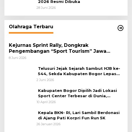
2026 Resmi Dibuka
28 Juni 2026
Olahraga Terbaru
Kejurnas Sprint Rally, Dongkrak
Pengembangan “Sport Tourism” Jawa
Tengah
8 Juni 2026
Telusuri Jejak Sejarah Sambut HJB ke-
544, Sekda Kabupaten Bogor Lepas
Gowes Napak Tilas Bogor
2 Juni 2026
Kabupaten Bogor Dipilih Jadi Lokasi
Sport Center Terbesar di Dunia,
Peluang Tingkatkan Pertumbuhan
10 April 2026
Ekonomi Baru
Kepala BKN- RI, Lari Sambil Berdonasi
di Ajang Pati Korpri Fun Run 5K
26 Januari 2026