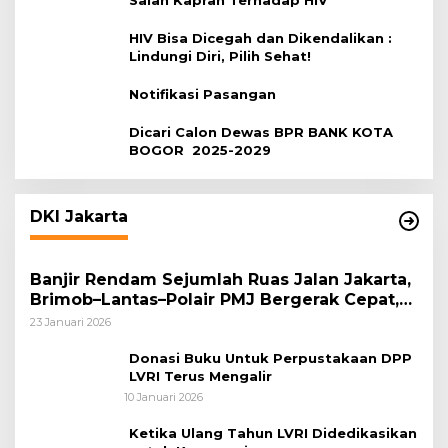
Salah Kaprah Terhadap HIV
HIV Bisa Dicegah dan Dikendalikan :
Lindungi Diri, Pilih Sehat!
Notifikasi Pasangan
Dicari Calon Dewas BPR BANK KOTA
BOGOR 2025-2029
DKI Jakarta
Banjir Rendam Sejumlah Ruas Jalan Jakarta,
Brimob–Lantas–Polair PMJ Bergerak Cepat,
Polri Siagakan 128.247 Personel Secara
23 Januari 2026
Nasional
Donasi Buku Untuk Perpustakaan DPP
LVRI Terus Mengalir
10 Januari 2026
Ketika Ulang Tahun LVRI Didedikasikan