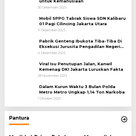
untuk Kemanusiaan
30 Desember 2025
Mobil SPPG Tabrak Siswa SDN Kalibaru
01 Pagi Cilincing Jakarta Utara
11 Desember 2025
Pabrik Genteng Ibukota Tiba-Tiba Di
Eksekusi Jurusita Pengadilan Negeri
Tangerang, Diduga Cacat Hukum Sejak
4 Desember 2025
Awal
Viral Isu Penutupan Jalan, Kanwil
Kemenag DKI Jakarta Luruskan Fakta
28 November 2025
Dalam Kurun Waktu 3 Bulan Polda
Metro Metro Ungkap 1,14 Ton Narkoba
1 Oktober 2025
Pantura