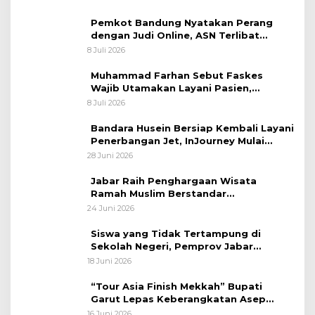
Sastranegara
Pemkot Bandung Nyatakan Perang
dengan Judi Online, ASN Terlibat
Terancam Dipecat Tidak Hormat
8 Juli 2026
Muhammad Farhan Sebut Faskes
Wajib Utamakan Layani Pasien,
Penolakan akan Berujung Sanksi Tegas
8 Juli 2026
Bandara Husein Bersiap Kembali Layani
Penerbangan Jet, InJourney Mulai
Tahap Optimalisasi
28 Juni 2026
Jabar Raih Penghargaan Wisata
Ramah Muslim Berstandar
Internasional
24 Juni 2026
Siswa yang Tidak Tertampung di
Sekolah Negeri, Pemprov Jabar
Siapkan Bantuan Dana Pendidikan
18 Juni 2026
untuk Sekolah Swasta
“Tour Asia Finish Mekkah” Bupati
Garut Lepas Keberangkatan Asep
Akung
16 Juni 2026