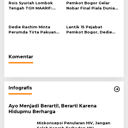
Rois Syuriah Lombok
Pemkot Bogor Gelar
Tengah TGH MAARIF:
Nobar Final Piala Dunia
“Telah Lahir Mujadid
2026 di Plaza Balai Kota
Abad Kedua NU”
Dedie Rachim Minta
Lantik 15 Pejabat
Perumda Tirta Pakuan
Pemkot Bogor, Dedie
Salurkan Air Bersih bagi
Rachim: Laksanakan
Warga Terdampak
Tugas Sesuai Harapan
Kekeringan
Masyarakat
Komentar
Infografis
Ayo Menjadi Berarti!, Berarti Karena
Hidupmu Berharga
Miskonsepsi Penularan HIV, Jangan