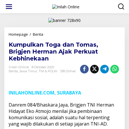
Lewati
ke
konten
Kumpulkan
Homepage
/
Berita
Toga
Kumpulkan Toga dan Tomas,
dan
Tomas,
Brigjen Herman Ajak Perkuat
Brigjen
Kebhinekaan
Herman
Ajak
Inilah Online
8 Oktober 2020
Perkuat
Berita
,
Jawa Timur
,
TNI & POLRI
518 Dilihat
Kebhinekaan
INILAHONLINE.COM, SURABAYA
Danrem 084/Bhaskara Jaya, Brigjen TNI Herman
Hidayat Eko Atmojo menilai jika pembinaan
komunikasi sosial, adalah suatu hal terpenting
yang wajib dilakukan di setiap jajaran TNI-AD.