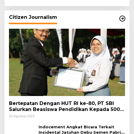
Keamanan Daerah
Citizen Journalism
Bertepatan Dengan HUT RI ke-80, PT SBI
Salurkan Beasiswa Pendidikan Kepada 500
Pelajar
20 Agustus 2025
Indocement Angkat Bicara Terkait
Insidental Jatuhan Debu Semen Pabrik