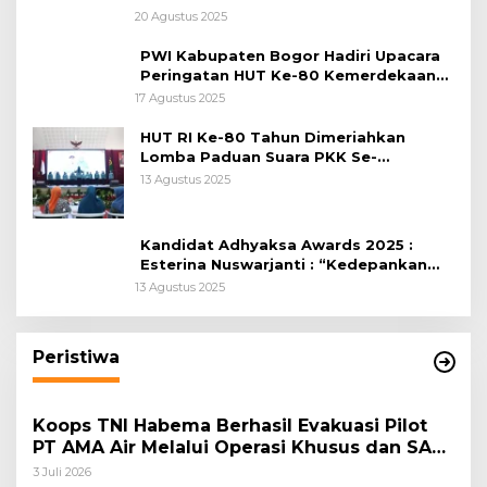
Citeureup
20 Agustus 2025
PWI Kabupaten Bogor Hadiri Upacara
Peringatan HUT Ke-80 Kemerdekaan
RI, di Lapangan Tegar Beriman
17 Agustus 2025
HUT RI Ke-80 Tahun Dimeriahkan
Lomba Paduan Suara PKK Se-
Kabupaten Bogor
13 Agustus 2025
Kandidat Adhyaksa Awards 2025 :
Esterina Nuswarjanti : “Kedepankan
Keadilan Restoratif Wujudkan
13 Agustus 2025
Masyarakat Harmonis”
Peristiwa
Koops TNI Habema Berhasil Evakuasi Pilot
PT AMA Air Melalui Operasi Khusus dan SAR
Taktis
3 Juli 2026