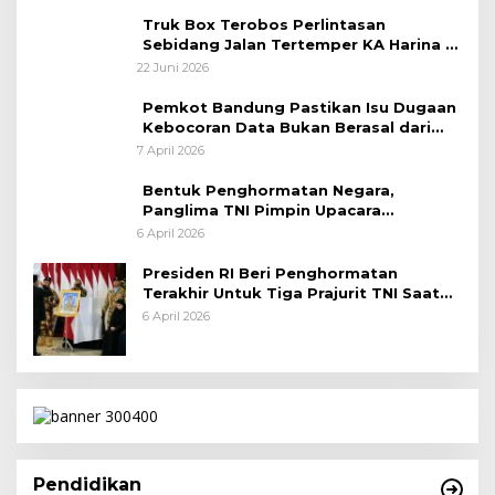
Truk Box Terobos Perlintasan
Sebidang Jalan Tertemper KA Harina di
Jalan Stasiun Poncol-Jrakah Semarang
22 Juni 2026
Pemkot Bandung Pastikan Isu Dugaan
Kebocoran Data Bukan Berasal dari
Server Disdukcapil
7 April 2026
Bentuk Penghormatan Negara,
Panglima TNI Pimpin Upacara
Pemakaman Militer
6 April 2026
Presiden RI Beri Penghormatan
Terakhir Untuk Tiga Prajurit TNI Saat
Persemayaman di Bandara Soekarno-
6 April 2026
Hatta
Pendidikan