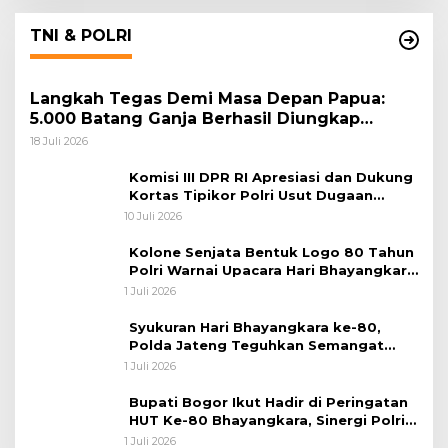
TNI & POLRI
Langkah Tegas Demi Masa Depan Papua:
5.000 Batang Ganja Berhasil Diungkap
Koops TNI Habema
18 Juli 2026
Komisi III DPR RI Apresiasi dan Dukung
Kortas Tipikor Polri Usut Dugaan
Korupsi Batu Bara
10 Juli 2026
Kolone Senjata Bentuk Logo 80 Tahun
Polri Warnai Upacara Hari Bhayangkara
ke-80
1 Juli 2026
Syukuran Hari Bhayangkara ke-80,
Polda Jateng Teguhkan Semangat
Pengabdian dan Pererat Kebersamaan
1 Juli 2026
Bupati Bogor Ikut Hadir di Peringatan
HUT Ke-80 Bhayangkara, Sinergi Polri
dan Pemkab Bogor Jadi Kunci Menjaga
1 Juli 2026