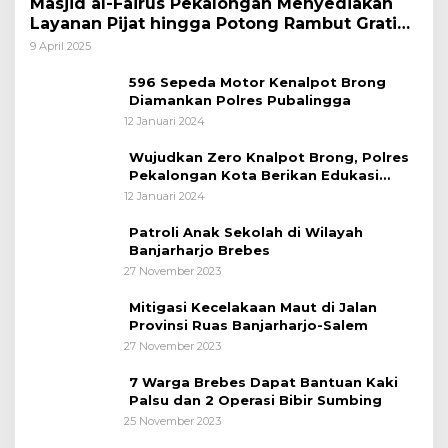
Masjid al-Fairus Pekalongan Menyediakan
Layanan Pijat hingga Potong Rambut Gratis
bagi Pemudik Lebaran 2025
9 April 2025
596 Sepeda Motor Kenalpot Brong
Diamankan Polres Pubalingga
12 Januari 2024
Wujudkan Zero Knalpot Brong, Polres
Pekalongan Kota Berikan Edukasi
Kepada Pelajar
12 Januari 2024
Patroli Anak Sekolah di Wilayah
Banjarharjo Brebes
27 November 2023
Mitigasi Kecelakaan Maut di Jalan
Provinsi Ruas Banjarharjo-Salem
27 November 2023
7 Warga Brebes Dapat Bantuan Kaki
Palsu dan 2 Operasi Bibir Sumbing
25 November 2023