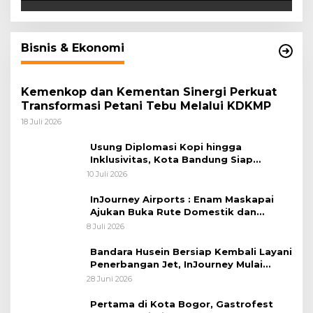
Bisnis & Ekonomi
Kemenkop dan Kementan Sinergi Perkuat
Transformasi Petani Tebu Melalui KDKMP
18 Juli 2026
Usung Diplomasi Kopi hingga
Inklusivitas, Kota Bandung Siap
Sambut 25 Duta Besar di Festival Asia
10 Juli 2026
Afrika 2026
InJourney Airports : Enam Maskapai
Ajukan Buka Rute Domestik dan
Internasional dari Bandara Husein
8 Juli 2026
Sastranegara
Bandara Husein Bersiap Kembali Layani
Penerbangan Jet, InJourney Mulai
Tahap Optimalisasi
28 Juni 2026
Pertama di Kota Bogor, Gastrofest