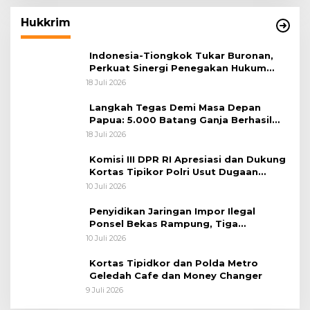
Hukkrim
Indonesia-Tiongkok Tukar Buronan,
Perkuat Sinergi Penegakan Hukum
Lintas Negara
18 Juli 2026
Langkah Tegas Demi Masa Depan
Papua: 5.000 Batang Ganja Berhasil
Diungkap Koops TNI Habema
18 Juli 2026
Komisi III DPR RI Apresiasi dan Dukung
Kortas Tipikor Polri Usut Dugaan
Korupsi Batu Bara
10 Juli 2026
Penyidikan Jaringan Impor Ilegal
Ponsel Bekas Rampung, Tiga
Tersangka Sudah P-21 dan Satu Buron
10 Juli 2026
Kortas Tipidkor dan Polda Metro
Geledah Cafe dan Money Changer
9 Juli 2026