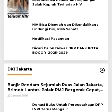
Salah Kaprah Terhadap HIV
HIV Bisa Dicegah dan Dikendalikan :
Lindungi Diri, Pilih Sehat!
Notifikasi Pasangan
Dicari Calon Dewas BPR BANK KOTA
BOGOR 2025-2029
DKI Jakarta
Banjir Rendam Sejumlah Ruas Jalan Jakarta,
Brimob–Lantas–Polair PMJ Bergerak Cepat,
Polri Siagakan 128.247 Personel Secara
23 Januari 2026
Nasional
Donasi Buku Untuk Perpustakaan DPP
LVRI Terus Mengalir