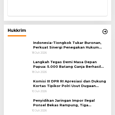
Hukkrim
Indonesia-Tiongkok Tukar Buronan,
Perkuat Sinergi Penegakan Hukum
Lintas Negara
18 Juli 2026
Langkah Tegas Demi Masa Depan
Papua: 5.000 Batang Ganja Berhasil
Diungkap Koops TNI Habema
18 Juli 2026
Komisi III DPR RI Apresiasi dan Dukung
Kortas Tipikor Polri Usut Dugaan
Korupsi Batu Bara
10 Juli 2026
Penyidikan Jaringan Impor Ilegal
Ponsel Bekas Rampung, Tiga
Tersangka Sudah P-21 dan Satu Buron
10 Juli 2026