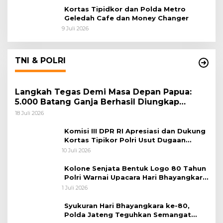
Kortas Tipidkor dan Polda Metro
Geledah Cafe dan Money Changer
9 Juli 2026
TNI & POLRI
Langkah Tegas Demi Masa Depan Papua:
5.000 Batang Ganja Berhasil Diungkap
Koops TNI Habema
18 Juli 2026
Komisi III DPR RI Apresiasi dan Dukung
Kortas Tipikor Polri Usut Dugaan
Korupsi Batu Bara
10 Juli 2026
Kolone Senjata Bentuk Logo 80 Tahun
Polri Warnai Upacara Hari Bhayangkara
ke-80
1 Juli 2026
Syukuran Hari Bhayangkara ke-80,
Polda Jateng Teguhkan Semangat