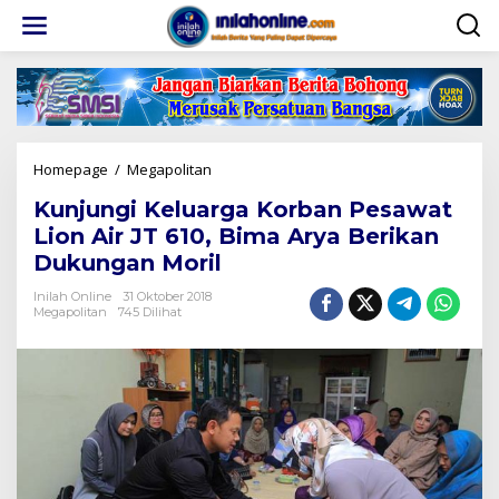
Lewati
ke
konten
Kunjungi
Homepage
/
Megapolitan
Keluarga
Kunjungi Keluarga Korban Pesawat
Korban
Pesawat
Lion Air JT 610, Bima Arya Berikan
Lion
Dukungan Moril
Air
JT
Inilah Online
31 Oktober 2018
610,
Megapolitan
745 Dilihat
Bima
Arya
Berikan
Dukungan
Moril