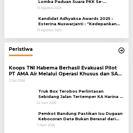
Lomba Paduan Suara PKK Se-
Kabupaten Bogor
13 Agustus 2025
Kandidat Adhyaksa Awards 2025 :
Esterina Nuswarjanti : “Kedepankan
Keadilan Restoratif Wujudkan
13 Agustus 2025
Masyarakat Harmonis”
Peristiwa
Koops TNI Habema Berhasil Evakuasi Pilot
PT AMA Air Melalui Operasi Khusus dan SAR
Taktis
3 Juli 2026
Truk Box Terobos Perlintasan
Sebidang Jalan Tertemper KA Harina di
Jalan Stasiun Poncol-Jrakah Semarang
22 Juni 2026
Pemkot Bandung Pastikan Isu Dugaan
Kebocoran Data Bukan Berasal dari
Server Disdukcapil
7 April 2026