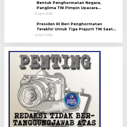
Bentuk Penghormatan Negara,
Panglima TNI Pimpin Upacara
Pemakaman Militer
6 April 2026
Presiden RI Beri Penghormatan
Terakhir Untuk Tiga Prajurit TNI Saat
Persemayaman di Bandara Soekarno-
6 April 2026
Hatta