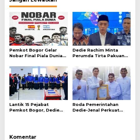
Pemkot Bogor Gelar
Dedie Rachim Minta
Nobar Final Piala Dunia
Perumda Tirta Pakuan
2026 di Plaza Balai Kota
Salurkan Air Bersih bagi
Warga Terdampak
Kekeringan
Lantik 15 Pejabat
Roda Pemerintahan
Pemkot Bogor, Dedie
Dedie-Jenal Perkuat
Rachim: Laksanakan
Kebijakan Lingkungan
Tugas Sesuai Harapan
Hidup dari Hulu hingga
Masyarakat
Hilir
Komentar