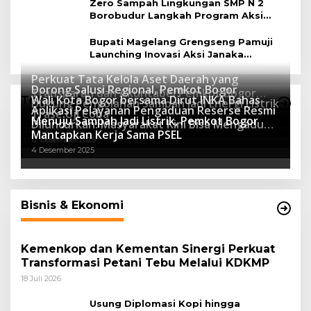
Zero Sampah Lingkungan SMP N 2
Borobudur Langkah Program Aksi
Janaka
Bupati Magelang Grengseng Pamuji
Launching Inovasi Aksi Janaka
Program Sekolah Adiwiyata
Perkuat Tata Kelola Aset Daerah yang
Dorong Salusi Regional, Pemkot Bogor
Transparan dan Akuntabel Pemkot Bogor
Wali Kota Bogor bersama Dirut INKA Bahas
Teknologi
Dukung Pengolahan Sampah Jadi Energi Listrik
Luncurkan SIMASDA
Aplikasi Pelayanan Pengaduan Reserse Resmi
8 Juli 2026
Trase Uji Coba
Menuju Sampah Jadi Listrik, Pemkot Bogor
8 April 2026
Diluncurkan: Masyarakat Kini Bisa Mengadu
7 Januari 2026
Mantapkan Kerja Sama PSEL
Lebih Cepat, Mudah, dan Terintegrasi
12 Desember 2025
4 Desember 2025
Bisnis & Ekonomi
Kemenkop dan Kementan Sinergi Perkuat
Transformasi Petani Tebu Melalui KDKMP
18 Juli 2026
Usung Diplomasi Kopi hingga