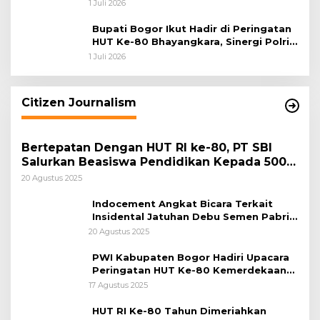
Pengabdian dan Pererat Kebersamaan
1 Juli 2026
Bupati Bogor Ikut Hadir di Peringatan
HUT Ke-80 Bhayangkara, Sinergi Polri
dan Pemkab Bogor Jadi Kunci Menjaga
1 Juli 2026
Keamanan Daerah
Citizen Journalism
Bertepatan Dengan HUT RI ke-80, PT SBI
Salurkan Beasiswa Pendidikan Kepada 500
Pelajar
20 Agustus 2025
Indocement Angkat Bicara Terkait
Insidental Jatuhan Debu Semen Pabrik
Citeureup
20 Agustus 2025
PWI Kabupaten Bogor Hadiri Upacara
Peringatan HUT Ke-80 Kemerdekaan
RI, di Lapangan Tegar Beriman
17 Agustus 2025
HUT RI Ke-80 Tahun Dimeriahkan