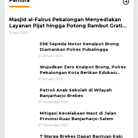
Pantura
Masjid al-Fairus Pekalongan Menyediakan
Layanan Pijat hingga Potong Rambut Gratis
bagi Pemudik Lebaran 2025
9 April 2025
596 Sepeda Motor Kenalpot Brong
Diamankan Polres Pubalingga
12 Januari 2024
Wujudkan Zero Knalpot Brong, Polres
Pekalongan Kota Berikan Edukasi
Kepada Pelajar
12 Januari 2024
Patroli Anak Sekolah di Wilayah
Banjarharjo Brebes
27 November 2023
Mitigasi Kecelakaan Maut di Jalan
Provinsi Ruas Banjarharjo-Salem
27 November 2023
7 Warga Brebes Dapat Bantuan Kaki