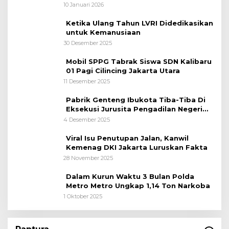
10 Januari 2026
Ketika Ulang Tahun LVRI Didedikasikan
untuk Kemanusiaan
30 Desember 2025
Mobil SPPG Tabrak Siswa SDN Kalibaru
01 Pagi Cilincing Jakarta Utara
11 Desember 2025
Pabrik Genteng Ibukota Tiba-Tiba Di
Eksekusi Jurusita Pengadilan Negeri
Tangerang, Diduga Cacat Hukum Sejak
4 Desember 2025
Awal
Viral Isu Penutupan Jalan, Kanwil
Kemenag DKI Jakarta Luruskan Fakta
28 November 2025
Dalam Kurun Waktu 3 Bulan Polda
Metro Metro Ungkap 1,14 Ton Narkoba
1 Oktober 2025