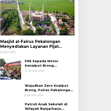
Masjid al-Fairus Pekalongan
Menyediakan Layanan Pijat
hingga Potong Rambut Gratis bagi
9 April 2025
Pemudik Lebaran 2025
596 Sepeda Motor
Kenalpot Brong
Diamankan Polres
12 Januari 2024
Pubalingga
Wujudkan Zero Knalpot
Brong, Polres Pekalongan
Kota Berikan Edukasi
12 Januari 2024
Kepada Pelajar
Patroli Anak Sekolah di
Wilayah Banjarharjo