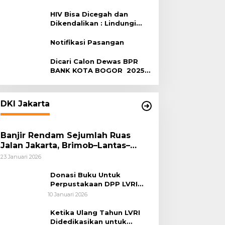
Terhadap HIV
HIV Bisa Dicegah dan
Dikendalikan : Lindungi
Diri, Pilih Sehat!
Notifikasi Pasangan
Dicari Calon Dewas BPR
BANK KOTA BOGOR 2025-
2029
DKI Jakarta
Banjir Rendam Sejumlah Ruas
Jalan Jakarta, Brimob–Lantas–
Polair PMJ Bergerak Cepat, Polri
23 Januari 2026
Siagakan 128.247 Personel Secara
Nasional
Donasi Buku Untuk
Perpustakaan DPP LVRI
Terus Mengalir
10 Januari 2026
Ketika Ulang Tahun LVRI
Didedikasikan untuk