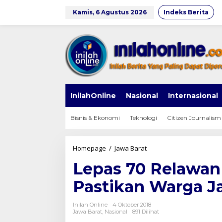
Lewati
ke
Kamis, 6 Agustus 2026
Indeks Berita
konten
InilahOnline
Nasional
Internasional
Bisnis & Ekonomi
Teknologi
Citizen Journalism
Lepas
Homepage
/
Jawa Barat
70
Lepas 70 Relawan
Relawan
dan
Pastikan Warga J
Emil
Minta
Pastikan
Inilah Online
4 Oktober 2018
Warga
Jawa Barat
,
Nasional
891 Dilihat
Jabar