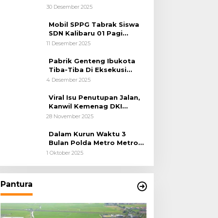
Kemanusiaan
30 Desember 2025
Mobil SPPG Tabrak Siswa
SDN Kalibaru 01 Pagi
Cilincing Jakarta Utara
11 Desember 2025
Pabrik Genteng Ibukota
Tiba-Tiba Di Eksekusi
Jurusita Pengadilan Negeri
4 Desember 2025
Tangerang, Diduga Cacat
Hukum Sejak Awal
Viral Isu Penutupan Jalan,
Kanwil Kemenag DKI
Jakarta Luruskan Fakta
28 November 2025
Dalam Kurun Waktu 3
Bulan Polda Metro Metro
Ungkap 1,14 Ton Narkoba
1 Oktober 2025
Pantura