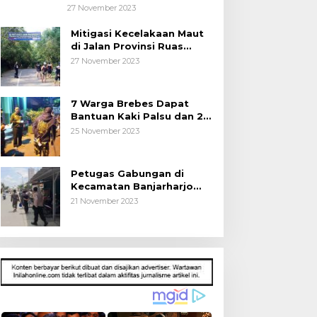
Brebes
27 November 2023
Mitigasi Kecelakaan Maut
di Jalan Provinsi Ruas
Banjarharjo-Salem
27 November 2023
7 Warga Brebes Dapat
Bantuan Kaki Palsu dan 2
Operasi Bibir Sumbing
25 November 2023
Petugas Gabungan di
Kecamatan Banjarharjo
Patroli Anak Sekolah
21 November 2023