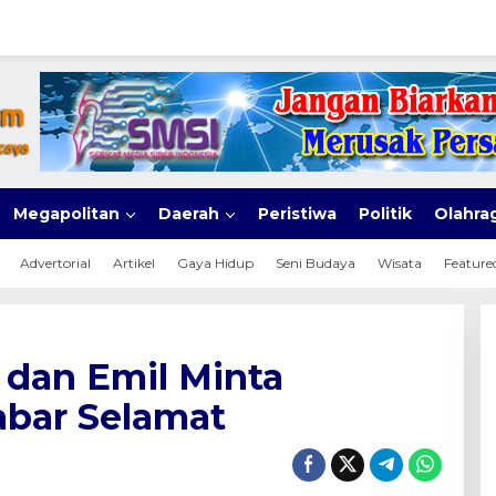
Megapolitan
Daerah
Peristiwa
Politik
Olahra
Advertorial
Artikel
Gaya Hidup
Seni Budaya
Wisata
Feature
 dan Emil Minta
abar Selamat