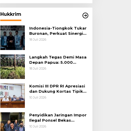
Hukkrim
Indonesia-Tiongkok Tukar
Buronan, Perkuat Sinergi
Penegakan Hukum Lintas
18 Juli 2026
Negara
Langkah Tegas Demi Masa
Depan Papua: 5.000
Batang Ganja Berhasil
18 Juli 2026
Diungkap Koops TNI
Habema
Komisi III DPR RI Apresiasi
dan Dukung Kortas Tipikor
Polri Usut Dugaan Korupsi
10 Juli 2026
Batu Bara
Penyidikan Jaringan Impor
Ilegal Ponsel Bekas
Rampung, Tiga Tersangka
10 Juli 2026
Sudah P-21 dan Satu Buron