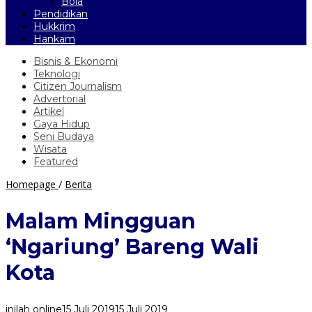
Bola
Pendidikan
Hukkrim
Hankam
Bisnis & Ekonomi
Teknologi
Citizen Journalism
Advertorial
Artikel
Gaya Hidup
Seni Budaya
Wisata
Featured
Malam
Homepage
/
Berita
Mingguan
'Ngariung'
Malam Mingguan
Bareng
Wali
‘Ngariung’ Bareng Wali
Kota
Kota
inilah online
15 Juli 2019
15 Juli 2019