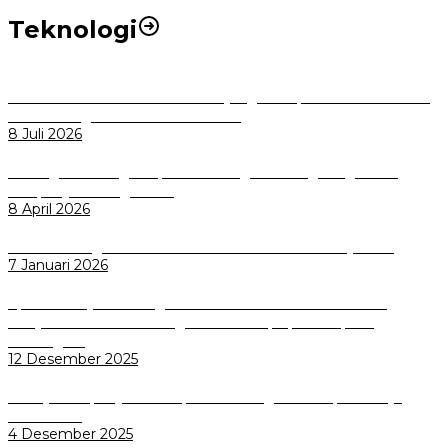
Teknologi
Perkuat Tata Kelola Aset Daerah yang Transparan dan Akuntabel
Pemkot Bogor Luncurkan SIMASDA
8 Juli 2026
Dorong Salusi Regional, Pemkot Bogor Dukung Pengolahan
Sampah Jadi Energi Listrik
8 April 2026
Wali Kota Bogor bersama Dirut INKA Bahas Trase Uji Coba
7 Januari 2026
Aplikasi Pelayanan Pengaduan Reserse Resmi Diluncurkan:
Masyarakat Kini Bisa Mengadu Lebih Cepat, Mudah, dan
Terintegrasi
12 Desember 2025
Menuju Sampah Jadi Listrik, Pemkot Bogor Mantapkan Kerja
Sama PSEL
4 Desember 2025