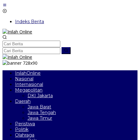
Lewati
ke
konten
Indeks Berita
InilahOnline
Nasional
Internasional
Megapolitan
DKI Jakarta
Daerah
Jawa Barat
Jawa Tengah
Jawa Timur
Peristiwa
Politik
Olahraga