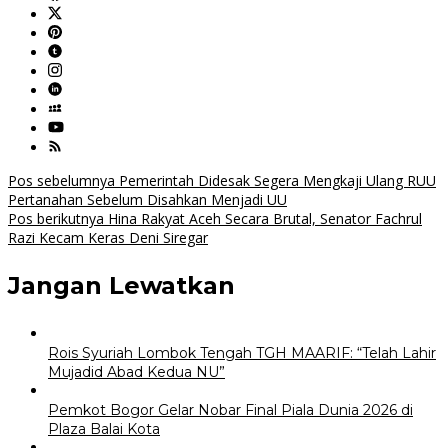
Navigasi
Pos sebelumnya
Pemerintah Didesak Segera Mengkaji Ulang RUU
Pertanahan Sebelum Disahkan Menjadi UU
pos
Pos berikutnya
Hina Rakyat Aceh Secara Brutal, Senator Fachrul
Razi Kecam Keras Deni Siregar
Jangan Lewatkan
Rois Syuriah Lombok Tengah TGH MAARIF: “Telah Lahir
Mujadid Abad Kedua NU”
Pemkot Bogor Gelar Nobar Final Piala Dunia 2026 di
Plaza Balai Kota