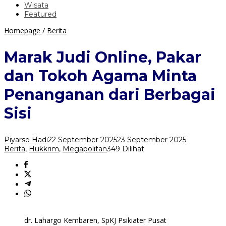
Wisata
Featured
Marak
Homepage
/
Berita
Judi
Online,
Marak Judi Online, Pakar
Pakar
dan
dan Tokoh Agama Minta
Tokoh
Agama
Penanganan dari Berbagai
Minta
Penanganan
Sisi
dari
Berbagai
Sisi
Piyarso Hadi
22 September 2025
23 September 2025
Berita
,
Hukkrim
,
Megapolitan
349 Dilihat
dr. Lahargo Kembaren, SpKJ Psikiater Pusat