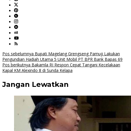
Navigasi
Pos sebelumnya
Bupati Magelang Grengseng Pamuji Lakukan
Pengundian Hadiah Utama 5 Unit Mobil PT BPR Bank Bapas 69
pos
Pos berikutnya
Bakamla RI Respon Cepat Tangani Kecelakaan
Kapal KM Alexindo 8 di Sunda Kelapa
Jangan Lewatkan