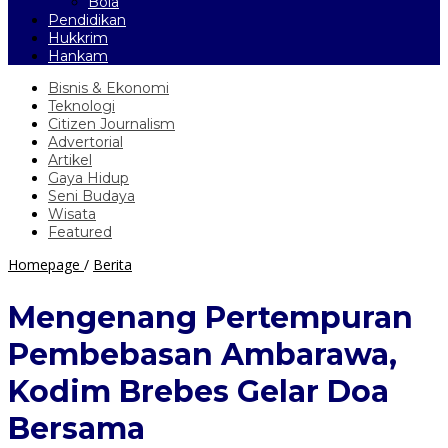
Bola
Pendidikan
Hukkrim
Hankam
Bisnis & Ekonomi
Teknologi
Citizen Journalism
Advertorial
Artikel
Gaya Hidup
Seni Budaya
Wisata
Featured
Mengenang
Homepage
/
Berita
Pertempuran
Pembebasan
Mengenang Pertempuran
Ambarawa,
Kodim
Pembebasan Ambarawa,
Brebes
Gelar
Kodim Brebes Gelar Doa
Doa
Bersama
Bersama