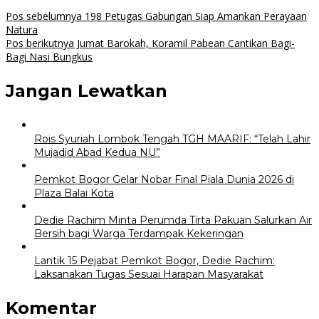
Navigasi
Pos sebelumnya
198 Petugas Gabungan Siap Amankan Perayaan
Natura
pos
Pos berikutnya
Jumat Barokah, Koramil Pabean Cantikan Bagi-
Bagi Nasi Bungkus
Jangan Lewatkan
Rois Syuriah Lombok Tengah TGH MAARIF: “Telah Lahir
Mujadid Abad Kedua NU”
Pemkot Bogor Gelar Nobar Final Piala Dunia 2026 di
Plaza Balai Kota
Dedie Rachim Minta Perumda Tirta Pakuan Salurkan Air
Bersih bagi Warga Terdampak Kekeringan
Lantik 15 Pejabat Pemkot Bogor, Dedie Rachim:
Laksanakan Tugas Sesuai Harapan Masyarakat
Komentar