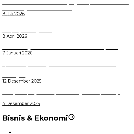
Perkuat Tata Kelola Aset Daerah yang Transparan dan Akuntabel
Pemkot Bogor Luncurkan SIMASDA
8 Juli 2026
Dorong Salusi Regional, Pemkot Bogor Dukung Pengolahan
Sampah Jadi Energi Listrik
8 April 2026
Wali Kota Bogor bersama Dirut INKA Bahas Trase Uji Coba
7 Januari 2026
Aplikasi Pelayanan Pengaduan Reserse Resmi Diluncurkan:
Masyarakat Kini Bisa Mengadu Lebih Cepat, Mudah, dan
Terintegrasi
12 Desember 2025
Menuju Sampah Jadi Listrik, Pemkot Bogor Mantapkan Kerja
Sama PSEL
4 Desember 2025
Bisnis & Ekonomi