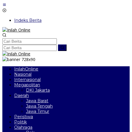
Lewati
ke
konten
Indeks Berita
InilahOnline
Nasional
Internasional
Megapolitan
DKI Jakarta
Daerah
Jawa Barat
Jawa Tengah
Jawa Timur
Peristiwa
Politik
Olahraga