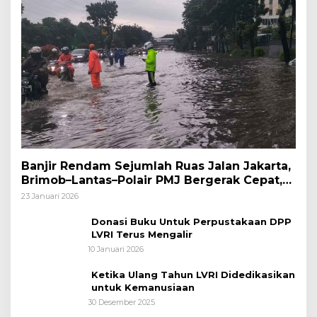
Banjir Rendam Sejumlah Ruas Jalan Jakarta,
Brimob–Lantas–Polair PMJ Bergerak Cepat,
Polri Siagakan 128.247 Personel Secara
23 Januari 2026
Nasional
Donasi Buku Untuk Perpustakaan DPP
LVRI Terus Mengalir
10 Januari 2026
Ketika Ulang Tahun LVRI Didedikasikan
untuk Kemanusiaan
30 Desember 2025