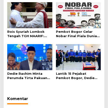
Rois Syuriah Lombok
Pemkot Bogor Gelar
Tengah TGH MAARIF:
Nobar Final Piala Dunia
“Telah Lahir Mujadid
2026 di Plaza Balai Kota
Abad Kedua NU”
Dedie Rachim Minta
Lantik 15 Pejabat
Perumda Tirta Pakuan
Pemkot Bogor, Dedie
Salurkan Air Bersih bagi
Rachim: Laksanakan
Warga Terdampak
Tugas Sesuai Harapan
Kekeringan
Masyarakat
Komentar