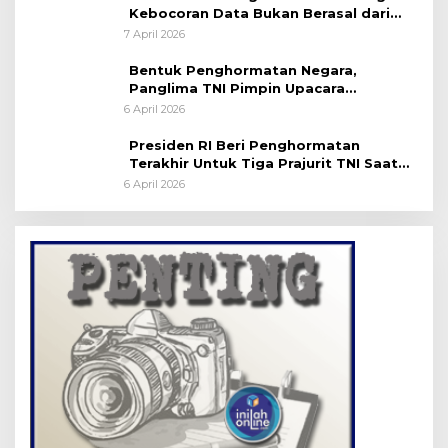
Kebocoran Data Bukan Berasal dari
Server Disdukcapil
7 April 2026
Bentuk Penghormatan Negara,
Panglima TNI Pimpin Upacara
Pemakaman Militer
6 April 2026
Presiden RI Beri Penghormatan
Terakhir Untuk Tiga Prajurit TNI Saat
Persemayaman di Bandara Soekarno-
6 April 2026
Hatta