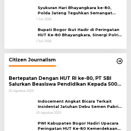
Syukuran Hari Bhayangkara ke-80,
Polda Jateng Teguhkan Semangat
Pengabdian dan Pererat Kebersamaan
1 Juli 2026
Bupati Bogor Ikut Hadir di Peringatan
HUT Ke-80 Bhayangkara, Sinergi Polri
dan Pemkab Bogor Jadi Kunci Menjaga
1 Juli 2026
Keamanan Daerah
Citizen Journalism
Bertepatan Dengan HUT RI ke-80, PT SBI
Salurkan Beasiswa Pendidikan Kepada 500
Pelajar
20 Agustus 2025
Indocement Angkat Bicara Terkait
Insidental Jatuhan Debu Semen Pabrik
Citeureup
20 Agustus 2025
PWI Kabupaten Bogor Hadiri Upacara
Peringatan HUT Ke-80 Kemerdekaan