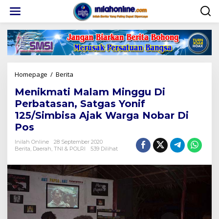
Lewati
ke
konten
Menikmati
Homepage
/
Berita
Malam
Menikmati Malam Minggu Di
Minggu
Di
Perbatasan, Satgas Yonif
Perbatasan,
125/Simbisa Ajak Warga Nobar Di
Satgas
Pos
Yonif
125/Simbisa
Inilah Online
28 September 2020
Ajak
Berita
,
Daerah
,
TNI & POLRI
539 Dilihat
Warga
Nobar
Di
Pos