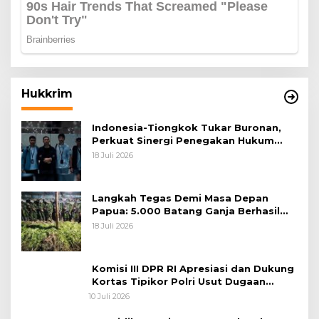
Hukkrim
Indonesia-Tiongkok Tukar Buronan,
Perkuat Sinergi Penegakan Hukum
Lintas Negara
18 Juli 2026
Langkah Tegas Demi Masa Depan
Papua: 5.000 Batang Ganja Berhasil
Diungkap Koops TNI Habema
18 Juli 2026
Komisi III DPR RI Apresiasi dan Dukung
Kortas Tipikor Polri Usut Dugaan
Korupsi Batu Bara
10 Juli 2026