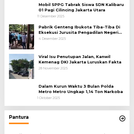
Mobil SPPG Tabrak Siswa SDN Kalibaru
01 Pagi Cilincing Jakarta Utara
11 Desember 2025
Pabrik Genteng Ibukota Tiba-Tiba Di
Eksekusi Jurusita Pengadilan Negeri
Tangerang, Diduga Cacat Hukum Sejak
4 Desember 2025
Awal
Viral Isu Penutupan Jalan, Kanwil
Kemenag DKI Jakarta Luruskan Fakta
28 November 2025
Dalam Kurun Waktu 3 Bulan Polda
Metro Metro Ungkap 1,14 Ton Narkoba
1 Oktober 2025
Pantura