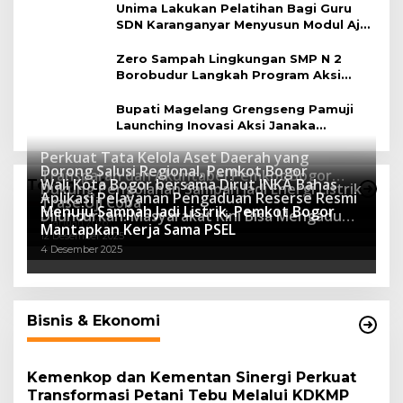
Unima Lakukan Pelatihan Bagi Guru
SDN Karanganyar Menyusun Modul Ajar
Berbasis Adiwiyata
Zero Sampah Lingkungan SMP N 2
Borobudur Langkah Program Aksi
Janaka
Bupati Magelang Grengseng Pamuji
Launching Inovasi Aksi Janaka
Program Sekolah Adiwiyata
Perkuat Tata Kelola Aset Daerah yang
Dorong Salusi Regional, Pemkot Bogor
Transparan dan Akuntabel Pemkot Bogor
Wali Kota Bogor bersama Dirut INKA Bahas
Teknologi
Dukung Pengolahan Sampah Jadi Energi Listrik
Luncurkan SIMASDA
Aplikasi Pelayanan Pengaduan Reserse Resmi
8 Juli 2026
Trase Uji Coba
Menuju Sampah Jadi Listrik, Pemkot Bogor
8 April 2026
Diluncurkan: Masyarakat Kini Bisa Mengadu
7 Januari 2026
Mantapkan Kerja Sama PSEL
Lebih Cepat, Mudah, dan Terintegrasi
12 Desember 2025
4 Desember 2025
Bisnis & Ekonomi
Kemenkop dan Kementan Sinergi Perkuat
Transformasi Petani Tebu Melalui KDKMP