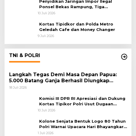
Penyidikan Jaringan Impor Ilegal
Ponsel Bekas Rampung, Tiga
Tersangka Sudah P-21 dan Satu Buron
10 Juli 2026
Kortas Tipidkor dan Polda Metro
Geledah Cafe dan Money Changer
9 Juli 2026
TNI & POLRI
Langkah Tegas Demi Masa Depan Papua:
5.000 Batang Ganja Berhasil Diungkap
Koops TNI Habema
18 Juli 2026
Komisi III DPR RI Apresiasi dan Dukung
Kortas Tipikor Polri Usut Dugaan
Korupsi Batu Bara
10 Juli 2026
Kolone Senjata Bentuk Logo 80 Tahun
Polri Warnai Upacara Hari Bhayangkara
ke-80
1 Juli 2026