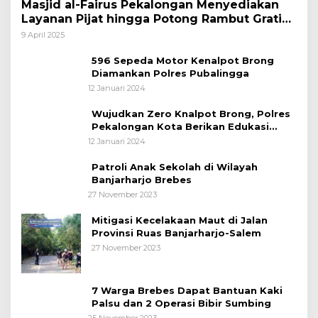
Masjid al-Fairus Pekalongan Menyediakan
Layanan Pijat hingga Potong Rambut Gratis
bagi Pemudik Lebaran 2025
9 April 2025
596 Sepeda Motor Kenalpot Brong
Diamankan Polres Pubalingga
12 Januari 2024
Wujudkan Zero Knalpot Brong, Polres
Pekalongan Kota Berikan Edukasi
Kepada Pelajar
12 Januari 2024
Patroli Anak Sekolah di Wilayah
Banjarharjo Brebes
27 November 2023
Mitigasi Kecelakaan Maut di Jalan
Provinsi Ruas Banjarharjo-Salem
27 November 2023
7 Warga Brebes Dapat Bantuan Kaki
Palsu dan 2 Operasi Bibir Sumbing