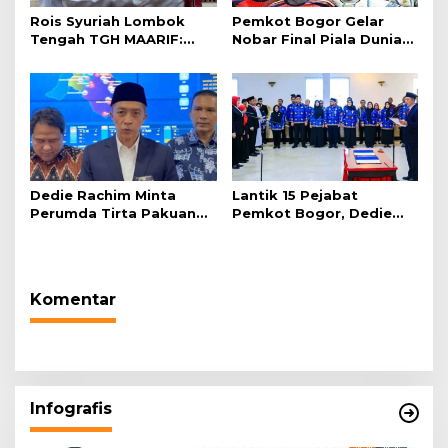
Rois Syuriah Lombok
Pemkot Bogor Gelar
Tengah TGH MAARIF:
Nobar Final Piala Dunia
“Telah Lahir Mujadid
2026 di Plaza Balai Kota
Abad Kedua NU”
Dedie Rachim Minta
Lantik 15 Pejabat
Perumda Tirta Pakuan
Pemkot Bogor, Dedie
Salurkan Air Bersih bagi
Rachim: Laksanakan
Warga Terdampak
Tugas Sesuai Harapan
Kekeringan
Masyarakat
Komentar
Infografis