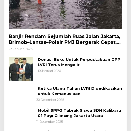
Banjir Rendam Sejumlah Ruas Jalan Jakarta,
Brimob–Lantas–Polair PMJ Bergerak Cepat,
Polri Siagakan 128.247 Personel Secara
23 Januari 2026
Nasional
Donasi Buku Untuk Perpustakaan DPP
LVRI Terus Mengalir
10 Januari 2026
Ketika Ulang Tahun LVRI Didedikasikan
untuk Kemanusiaan
30 Desember 2025
Mobil SPPG Tabrak Siswa SDN Kalibaru
01 Pagi Cilincing Jakarta Utara
11 Desember 2025