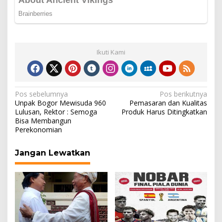
Ikuti Kami
Navigasi
Pos sebelumnya
Pos berikutnya
Unpak Bogor Mewisuda 960
Pemasaran dan Kualitas
pos
Lulusan, Rektor : Semoga
Produk Harus Ditingkatkan
Bisa Membangun
Perekonomian
Jangan Lewatkan