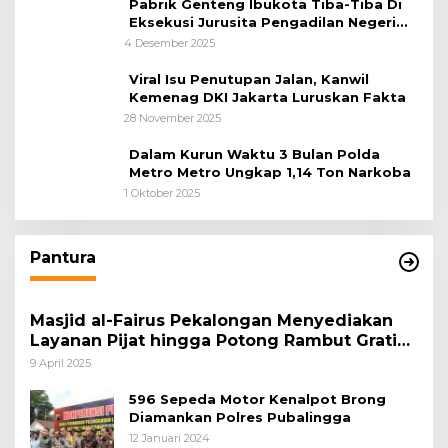
Pabrik Genteng Ibukota Tiba-Tiba Di
Eksekusi Jurusita Pengadilan Negeri
Tangerang, Diduga Cacat Hukum Sejak
4 Desember 2025
Awal
Viral Isu Penutupan Jalan, Kanwil
Kemenag DKI Jakarta Luruskan Fakta
28 November 2025
Dalam Kurun Waktu 3 Bulan Polda
Metro Metro Ungkap 1,14 Ton Narkoba
1 Oktober 2025
Pantura
Masjid al-Fairus Pekalongan Menyediakan
Layanan Pijat hingga Potong Rambut Gratis
bagi Pemudik Lebaran 2025
9 April 2025
596 Sepeda Motor Kenalpot Brong
Diamankan Polres Pubalingga
12 Januari 2024