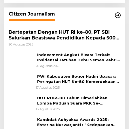
Citizen Journalism
Bertepatan Dengan HUT RI ke-80, PT SBI
Salurkan Beasiswa Pendidikan Kepada 500
Pelajar
20 Agustus 2025
Indocement Angkat Bicara Terkait
Insidental Jatuhan Debu Semen Pabrik
Citeureup
20 Agustus 2025
PWI Kabupaten Bogor Hadiri Upacara
Peringatan HUT Ke-80 Kemerdekaan
RI, di Lapangan Tegar Beriman
17 Agustus 2025
HUT RI Ke-80 Tahun Dimeriahkan
Lomba Paduan Suara PKK Se-
Kabupaten Bogor
13 Agustus 2025
Kandidat Adhyaksa Awards 2025 :
Esterina Nuswarjanti : “Kedepankan