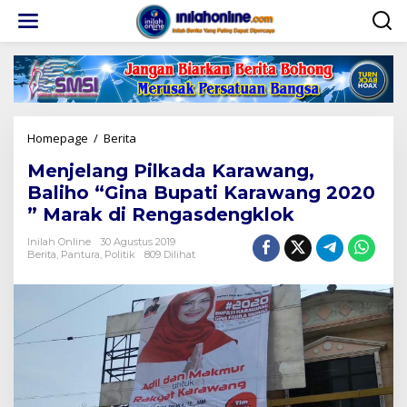
Lewati
ke
konten
Menjelang
Homepage
/
Berita
Pilkada
Menjelang Pilkada Karawang,
Karawang,
Baliho
Baliho “Gina Bupati Karawang 2020
"Gina
” Marak di Rengasdengklok
Bupati
Karawang
Inilah Online
30 Agustus 2019
2020
Berita
,
Pantura
,
Politik
809 Dilihat
"
Marak
di
Rengasdengklok