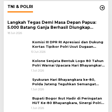
TNI & POLRI
Langkah Tegas Demi Masa Depan Papua:
5.000 Batang Ganja Berhasil Diungkap
Koops TNI Habema
18 Juli 2026
Komisi III DPR RI Apresiasi dan Dukung
Kortas Tipikor Polri Usut Dugaan
Korupsi Batu Bara
10 Juli 2026
Kolone Senjata Bentuk Logo 80 Tahun
Polri Warnai Upacara Hari Bhayangkara
ke-80
1 Juli 2026
Syukuran Hari Bhayangkara ke-80,
Polda Jateng Teguhkan Semangat
Pengabdian dan Pererat Kebersamaan
1 Juli 2026
Bupati Bogor Ikut Hadir di Peringatan
HUT Ke-80 Bhayangkara, Sinergi Polri
dan Pemkab Bogor Jadi Kunci Menjaga
1 Juli 2026
Keamanan Daerah