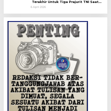
Terakhir Untuk Tiga Prajurit TNI Saat
Persemayaman di Bandara Soekarno-
6 April 2026
Hatta