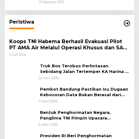
Keadilan Restoratif Wujudkan
13 Agustus 2025
Masyarakat Harmonis”
Peristiwa
Koops TNI Habema Berhasil Evakuasi Pilot
PT AMA Air Melalui Operasi Khusus dan SAR
Taktis
3 Juli 2026
Truk Box Terobos Perlintasan
Sebidang Jalan Tertemper KA Harina di
Jalan Stasiun Poncol-Jrakah Semarang
22 Juni 2026
Pemkot Bandung Pastikan Isu Dugaan
Kebocoran Data Bukan Berasal dari
Server Disdukcapil
7 April 2026
Bentuk Penghormatan Negara,
Panglima TNI Pimpin Upacara
Pemakaman Militer
6 April 2026
Presiden RI Beri Penghormatan