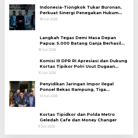
Indonesia-Tiongkok Tukar Buronan,
Perkuat Sinergi Penegakan Hukum
Lintas Negara
18 Juli 2026
Langkah Tegas Demi Masa Depan
Papua: 5.000 Batang Ganja Berhasil
Diungkap Koops TNI Habema
18 Juli 2026
Komisi III DPR RI Apresiasi dan Dukung
Kortas Tipikor Polri Usut Dugaan
Korupsi Batu Bara
10 Juli 2026
Penyidikan Jaringan Impor Ilegal
Ponsel Bekas Rampung, Tiga
Tersangka Sudah P-21 dan Satu Buron
10 Juli 2026
Kortas Tipidkor dan Polda Metro
Geledah Cafe dan Money Changer
9 Juli 2026