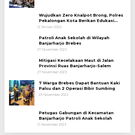
Wujudkan Zero Knalpot Brong, Polres
Pekalongan Kota Berikan Edukasi
Kepada Pelajar
12 Januari 2024
Patroli Anak Sekolah di Wilayah
Banjarharjo Brebes
27 November 2023
Mitigasi Kecelakaan Maut di Jalan
Provinsi Ruas Banjarharjo-Salem
27 November 2023
7 Warga Brebes Dapat Bantuan Kaki
Palsu dan 2 Operasi Bibir Sumbing
25 November 2023
Petugas Gabungan di Kecamatan
Banjarharjo Patroli Anak Sekolah
21 November 2023