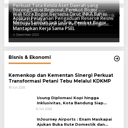
Program Sekolah Adiwiyata
Perkuat Tata Kelola Aset Daerah yang
Dorong Salusi Regional, Pemkot Bogor
Transparan dan Akuntabel Pemkot Bogor
Wali Kota Bogor bersama Dirut INKA Bahas
Teknologi
Dukung Pengolahan Sampah Jadi Energi Listrik
Luncurkan SIMASDA
Aplikasi Pelayanan Pengaduan Reserse Resmi
8 Juli 2026
Trase Uji Coba
Menuju Sampah Jadi Listrik, Pemkot Bogor
8 April 2026
Diluncurkan: Masyarakat Kini Bisa Mengadu
7 Januari 2026
Mantapkan Kerja Sama PSEL
Lebih Cepat, Mudah, dan Terintegrasi
12 Desember 2025
4 Desember 2025
Bisnis & Ekonomi
Kemenkop dan Kementan Sinergi Perkuat
Transformasi Petani Tebu Melalui KDKMP
18 Juli 2026
Usung Diplomasi Kopi hingga
Inklusivitas, Kota Bandung Siap
Sambut 25 Duta Besar di Festival Asia
10 Juli 2026
Afrika 2026
InJourney Airports : Enam Maskapai
Ajukan Buka Rute Domestik dan