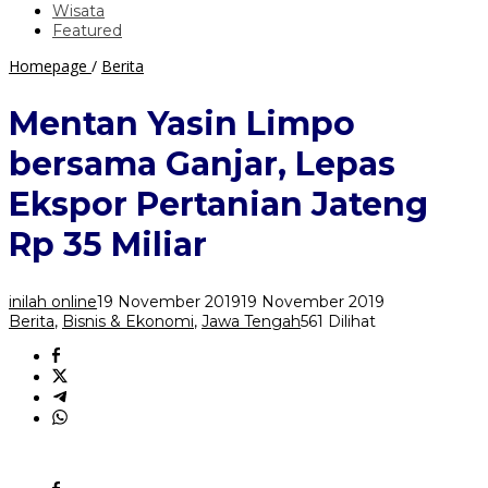
Wisata
Featured
Mentan
Homepage
/
Berita
Yasin
Limpo
Mentan Yasin Limpo
bersama
Ganjar,
bersama Ganjar, Lepas
Lepas
Ekspor
Ekspor Pertanian Jateng
Pertanian
Jateng
Rp 35 Miliar
Rp
35
Miliar
inilah online
19 November 2019
19 November 2019
Berita
,
Bisnis & Ekonomi
,
Jawa Tengah
561 Dilihat