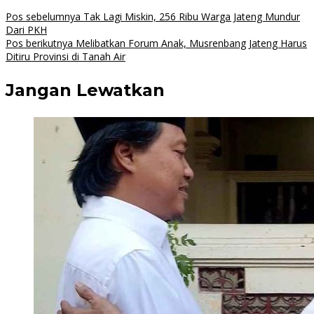
Navigasi
Pos sebelumnya
Tak Lagi Miskin, 256 Ribu Warga Jateng Mundur
Dari PKH
pos
Pos berikutnya
Melibatkan Forum Anak, Musrenbang Jateng Harus
Ditiru Provinsi di Tanah Air
Jangan Lewatkan