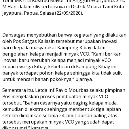
Yonif MR 413 Kostrad Mayor Inf Anggun Wuriyanto, S.H.,
M.Han. dalam rilis tertulisnya di Distrik Muara Tami Kota
Jayapura, Papua, Selasa (22/09/2020).
Dansatgas menyebutkan bahwa kegiatan yang dilakukan
oleh Pos Satgas Kaliasin tersebut merupakan inovasi
baru kepada masyarakat Kampung Kibay dalam
pengolahan kelapa menjadi minyak VCO. “Kami berikan
inovasi baru merubah kelapa menjadi minyak VCO
kepada warga Kibay, kebetulan di Kampung Kibay ini
banyak terdapat pohon kelapa sehingga kita tidak sulit
untuk mencari bahan pokoknya,” ujarnya.
Sementara itu, Letda Inf Ravio Mourbas selaku pimpinan
Pos menjelaskan proses pembuatan minyak VCO
tersebut. “Bahan dasarnya yaitu daging kelapa muda,
kemudian di ekstrak sehingga membentuk tiga lapisan
setelah didiamkan selama 24 jam. Lapisan paling atas
tersebut merupakan minyak VCO yang sudah dapat
dikonsumsi,” katanya.