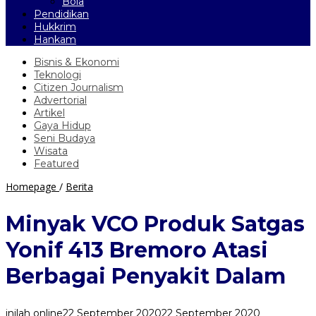
Bola
Pendidikan
Hukkrim
Hankam
Bisnis & Ekonomi
Teknologi
Citizen Journalism
Advertorial
Artikel
Gaya Hidup
Seni Budaya
Wisata
Featured
Minyak
Homepage
/
Berita
VCO
Produk
Minyak VCO Produk Satgas
Satgas
Yonif
Yonif 413 Bremoro Atasi
413
Bremoro
Berbagai Penyakit Dalam
Atasi
Berbagai
Penyakit
inilah online
22 September 2020
22 September 2020