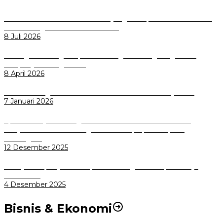
Perkuat Tata Kelola Aset Daerah yang Transparan dan Akuntabel
Pemkot Bogor Luncurkan SIMASDA
8 Juli 2026
Dorong Salusi Regional, Pemkot Bogor Dukung Pengolahan
Sampah Jadi Energi Listrik
8 April 2026
Wali Kota Bogor bersama Dirut INKA Bahas Trase Uji Coba
7 Januari 2026
Aplikasi Pelayanan Pengaduan Reserse Resmi Diluncurkan:
Masyarakat Kini Bisa Mengadu Lebih Cepat, Mudah, dan
Terintegrasi
12 Desember 2025
Menuju Sampah Jadi Listrik, Pemkot Bogor Mantapkan Kerja
Sama PSEL
4 Desember 2025
Bisnis & Ekonomi