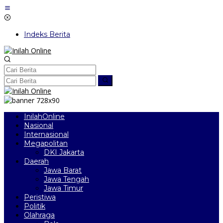
Lewati
ke
konten
Indeks Berita
InilahOnline
Nasional
Internasional
Megapolitan
DKI Jakarta
Daerah
Jawa Barat
Jawa Tengah
Jawa Timur
Peristiwa
Politik
Olahraga