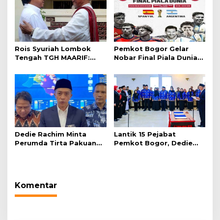
Rois Syuriah Lombok
Pemkot Bogor Gelar
Tengah TGH MAARIF:
Nobar Final Piala Dunia
“Telah Lahir Mujadid
2026 di Plaza Balai Kota
Abad Kedua NU”
Dedie Rachim Minta
Lantik 15 Pejabat
Perumda Tirta Pakuan
Pemkot Bogor, Dedie
Salurkan Air Bersih bagi
Rachim: Laksanakan
Warga Terdampak
Tugas Sesuai Harapan
Kekeringan
Masyarakat
Komentar