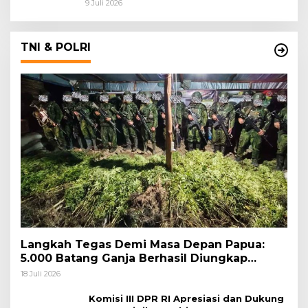
9 Juli 2026
TNI & POLRI
Langkah Tegas Demi Masa Depan Papua:
5.000 Batang Ganja Berhasil Diungkap
Koops TNI Habema
18 Juli 2026
Komisi III DPR RI Apresiasi dan Dukung