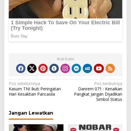
Ikuti Kami
Navigasi
Pos sebelumnya
Pos berikutnya
Kasum TNI Ikuti Peringatan
Danrem 071 : Kenaikan
pos
Hari Kesaktian Pancasila
Pangkat Jangan Dijadikan
Simbol Status
Jangan Lewatkan