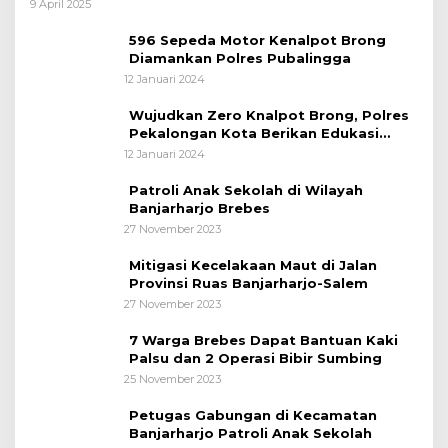
bagi Pemudik Lebaran 2025
9 April 2025
596 Sepeda Motor Kenalpot Brong
Diamankan Polres Pubalingga
12 Januari 2024
Wujudkan Zero Knalpot Brong, Polres
Pekalongan Kota Berikan Edukasi
Kepada Pelajar
12 Januari 2024
Patroli Anak Sekolah di Wilayah
Banjarharjo Brebes
27 November 2023
Mitigasi Kecelakaan Maut di Jalan
Provinsi Ruas Banjarharjo-Salem
27 November 2023
7 Warga Brebes Dapat Bantuan Kaki
Palsu dan 2 Operasi Bibir Sumbing
25 November 2023
Petugas Gabungan di Kecamatan
Banjarharjo Patroli Anak Sekolah