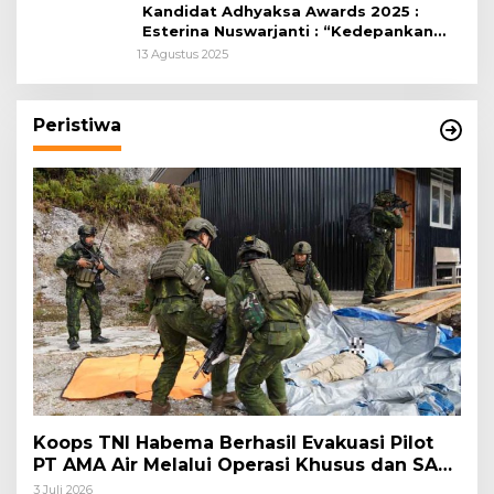
Kandidat Adhyaksa Awards 2025 :
Esterina Nuswarjanti : “Kedepankan
Keadilan Restoratif Wujudkan
13 Agustus 2025
Masyarakat Harmonis”
Peristiwa
Koops TNI Habema Berhasil Evakuasi Pilot
PT AMA Air Melalui Operasi Khusus dan SAR
Taktis
3 Juli 2026