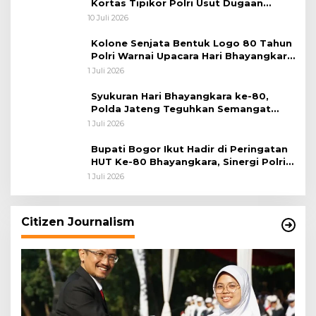
Kortas Tipikor Polri Usut Dugaan
Korupsi Batu Bara
10 Juli 2026
Kolone Senjata Bentuk Logo 80 Tahun
Polri Warnai Upacara Hari Bhayangkara
ke-80
1 Juli 2026
Syukuran Hari Bhayangkara ke-80,
Polda Jateng Teguhkan Semangat
Pengabdian dan Pererat Kebersamaan
1 Juli 2026
Bupati Bogor Ikut Hadir di Peringatan
HUT Ke-80 Bhayangkara, Sinergi Polri
dan Pemkab Bogor Jadi Kunci Menjaga
1 Juli 2026
Keamanan Daerah
Citizen Journalism