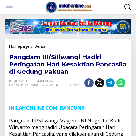
Lewati
ke
konten
Pangdam
Homepage
/
Berita
III/Siliwangi
Pangdam III/Siliwangi Hadiri
Hadiri
Peringatan
Peringatan Hari Kesaktian Pancasila
Hari
di Gedung Pakuan
Kesaktian
Pancasila
Inilah Online
1 Oktober 2020
di
Berita
,
Jawa Barat
,
TNI & POLRI
519 Dilihat
Gedung
Pakuan
INILAHONLINE.COM, BANDUNG
Pangdam III/Siliwangi Mayjen TNI Nugroho Budi
Wiryanto menghadiri Upacara Peringatan Hari
Kesaktian Pancasila, yang dilaksanakan di Gedung