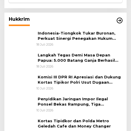
Hukkrim
Indonesia-Tiongkok Tukar Buronan,
Perkuat Sinergi Penegakan Hukum
Lintas Negara
18 Juli 2026
Langkah Tegas Demi Masa Depan
Papua: 5.000 Batang Ganja Berhasil
Diungkap Koops TNI Habema
18 Juli 2026
Komisi III DPR RI Apresiasi dan Dukung
Kortas Tipikor Polri Usut Dugaan
Korupsi Batu Bara
10 Juli 2026
Penyidikan Jaringan Impor Ilegal
Ponsel Bekas Rampung, Tiga
Tersangka Sudah P-21 dan Satu Buron
10 Juli 2026
Kortas Tipidkor dan Polda Metro
Geledah Cafe dan Money Changer