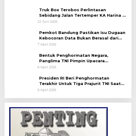
Truk Box Terobos Perlintasan
Sebidang Jalan Tertemper KA Harina di
Jalan Stasiun Poncol-Jrakah Semarang
22 Juni 2026
Pemkot Bandung Pastikan Isu Dugaan
Kebocoran Data Bukan Berasal dari
Server Disdukcapil
7 April 2026
Bentuk Penghormatan Negara,
Panglima TNI Pimpin Upacara
Pemakaman Militer
6 April 2026
Presiden RI Beri Penghormatan
Terakhir Untuk Tiga Prajurit TNI Saat
Persemayaman di Bandara Soekarno-
6 April 2026
Hatta