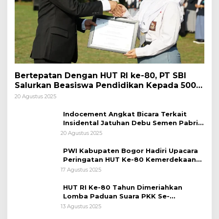
Bertepatan Dengan HUT RI ke-80, PT SBI
Salurkan Beasiswa Pendidikan Kepada 500
Pelajar
20 Agustus 2025
Indocement Angkat Bicara Terkait
Insidental Jatuhan Debu Semen Pabrik
Citeureup
20 Agustus 2025
PWI Kabupaten Bogor Hadiri Upacara
Peringatan HUT Ke-80 Kemerdekaan
RI, di Lapangan Tegar Beriman
17 Agustus 2025
HUT RI Ke-80 Tahun Dimeriahkan
Lomba Paduan Suara PKK Se-
Kabupaten Bogor
13 Agustus 2025