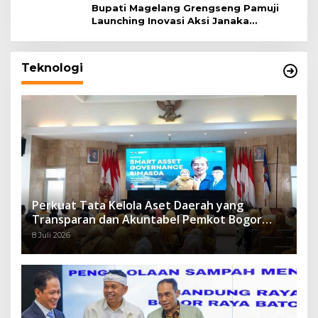
Bupati Magelang Grengseng Pamuji
Launching Inovasi Aksi Janaka
Program Sekolah Adiwiyata
Teknologi
Perkuat Tata Kelola Aset Daerah yang
Transparan dan Akuntabel Pemkot Bogor
Luncurkan SIMASDA
8 Juli 2026