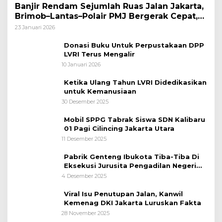
Banjir Rendam Sejumlah Ruas Jalan Jakarta,
Brimob–Lantas–Polair PMJ Bergerak Cepat,
Polri Siagakan 128.247 Personel Secara
23 Januari 2026
Nasional
Donasi Buku Untuk Perpustakaan DPP
LVRI Terus Mengalir
10 Januari 2026
Ketika Ulang Tahun LVRI Didedikasikan
untuk Kemanusiaan
30 Desember 2025
Mobil SPPG Tabrak Siswa SDN Kalibaru
01 Pagi Cilincing Jakarta Utara
11 Desember 2025
Pabrik Genteng Ibukota Tiba-Tiba Di
Eksekusi Jurusita Pengadilan Negeri
Tangerang, Diduga Cacat Hukum Sejak
4 Desember 2025
Awal
Viral Isu Penutupan Jalan, Kanwil
Kemenag DKI Jakarta Luruskan Fakta
28 November 2025