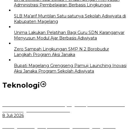
Administrasi Pembelajaran Berbasis Lingkungan
SLB Ma’arif Muntilan Satu-satunya Sekolah Adiwiyata di
Kabupaten Magelang
Unima Lakukan Pelatihan Bagi Guru SDN Karanganyar
Menyusun Modul Ajar Berbasis Adiwiyata
Zero Sampah Lingkungan SMP N 2 Borobudur
Langkah Program Aksi Janaka
Bupati Magelang Grengseng Pamuji Launching Inovasi
Aksi Janaka Program Sekolah Adiwiyata
Teknologi
Perkuat Tata Kelola Aset Daerah yang Transparan dan Akuntabel
Pemkot Bogor Luncurkan SIMASDA
8 Juli 2026
Dorong Salusi Regional, Pemkot Bogor Dukung Pengolahan