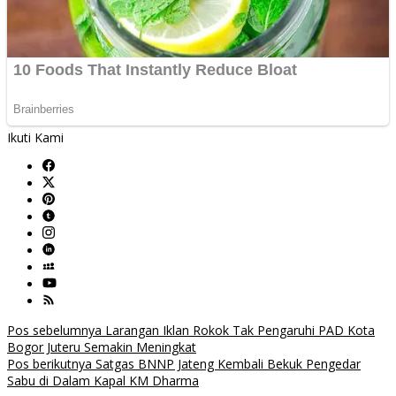
Ikuti Kami
Navigasi
Pos sebelumnya
Larangan Iklan Rokok Tak Pengaruhi PAD Kota
Bogor Juteru Semakin Meningkat
pos
Pos berikutnya
Satgas BNNP Jateng Kembali Bekuk Pengedar
Sabu di Dalam Kapal KM Dharma