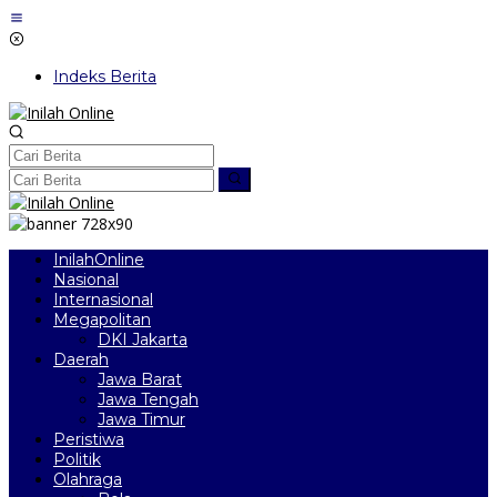
Lewati
ke
konten
Indeks Berita
InilahOnline
Nasional
Internasional
Megapolitan
DKI Jakarta
Daerah
Jawa Barat
Jawa Tengah
Jawa Timur
Peristiwa
Politik
Olahraga