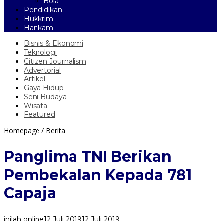
Bola
Pendidikan
Hukkrim
Hankam
Bisnis & Ekonomi
Teknologi
Citizen Journalism
Advertorial
Artikel
Gaya Hidup
Seni Budaya
Wisata
Featured
Panglima
Homepage
/
Berita
TNI
Berikan
Panglima TNI Berikan
Pembekalan
Kepada
Pembekalan Kepada 781
781
Capaja
Capaja
inilah online
12 Juli 2019
12 Juli 2019