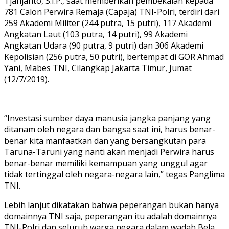
Tjahjanto, S.I.P., saat memberikan pembekalan kepada
781 Calon Perwira Remaja (Capaja) TNI-Polri, terdiri dari
259 Akademi Militer (244 putra, 15 putri), 117 Akademi
Angkatan Laut (103 putra, 14 putri), 99 Akademi
Angkatan Udara (90 putra, 9 putri) dan 306 Akademi
Kepolisian (256 putra, 50 putri), bertempat di GOR Ahmad
Yani, Mabes TNI, Cilangkap Jakarta Timur, Jumat
(12/7/2019).
“Investasi sumber daya manusia jangka panjang yang
ditanam oleh negara dan bangsa saat ini, harus benar-
benar kita manfaatkan dan yang bersangkutan para
Taruna-Taruni yang nanti akan menjadi Perwira harus
benar-benar memiliki kemampuan yang unggul agar
tidak tertinggal oleh negara-negara lain,” tegas Panglima
TNI.
Lebih lanjut dikatakan bahwa peperangan bukan hanya
domainnya TNI saja, peperangan itu adalah domainnya
TNI-Polri dan seluruh warga negara dalam wadah Bela