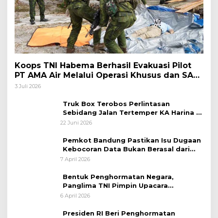
Koops TNI Habema Berhasil Evakuasi Pilot
PT AMA Air Melalui Operasi Khusus dan SAR
Taktis
3 Juli 2026
Truk Box Terobos Perlintasan
Sebidang Jalan Tertemper KA Harina di
Jalan Stasiun Poncol-Jrakah Semarang
22 Juni 2026
Pemkot Bandung Pastikan Isu Dugaan
Kebocoran Data Bukan Berasal dari
Server Disdukcapil
7 April 2026
Bentuk Penghormatan Negara,
Panglima TNI Pimpin Upacara
Pemakaman Militer
6 April 2026
Presiden RI Beri Penghormatan