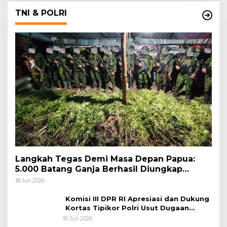
TNI & POLRI
Langkah Tegas Demi Masa Depan Papua:
5.000 Batang Ganja Berhasil Diungkap
Koops TNI Habema
18 Juli 2026
Komisi III DPR RI Apresiasi dan Dukung
Kortas Tipikor Polri Usut Dugaan
Korupsi Batu Bara
10 Juli 2026