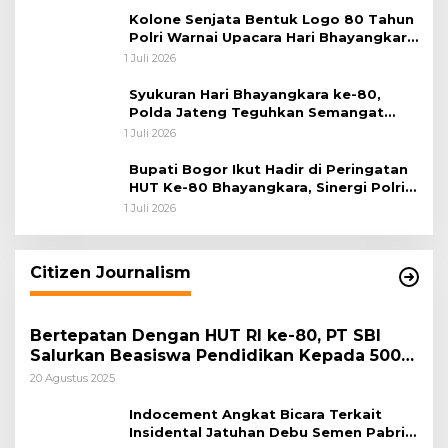
Kolone Senjata Bentuk Logo 80 Tahun
Polri Warnai Upacara Hari Bhayangkara
ke-80
1 Juli 2026
Syukuran Hari Bhayangkara ke-80,
Polda Jateng Teguhkan Semangat
Pengabdian dan Pererat Kebersamaan
1 Juli 2026
Bupati Bogor Ikut Hadir di Peringatan
HUT Ke-80 Bhayangkara, Sinergi Polri
dan Pemkab Bogor Jadi Kunci Menjaga
1 Juli 2026
Keamanan Daerah
Citizen Journalism
Bertepatan Dengan HUT RI ke-80, PT SBI
Salurkan Beasiswa Pendidikan Kepada 500
Pelajar
20 Agustus 2025
Indocement Angkat Bicara Terkait
Insidental Jatuhan Debu Semen Pabrik