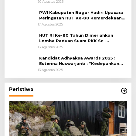
Citeureup
20 Agustus 2025
PWI Kabupaten Bogor Hadiri Upacara
Peringatan HUT Ke-80 Kemerdekaan
RI, di Lapangan Tegar Beriman
17 Agustus 2025
HUT RI Ke-80 Tahun Dimeriahkan
Lomba Paduan Suara PKK Se-
Kabupaten Bogor
13 Agustus 2025
Kandidat Adhyaksa Awards 2025 :
Esterina Nuswarjanti : “Kedepankan
Keadilan Restoratif Wujudkan
13 Agustus 2025
Masyarakat Harmonis”
Peristiwa