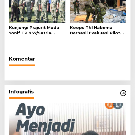
Perairan Selayar
Kunjungi Prajurit Muda
Koops TNI Habema
Yonif TP 937/Satria
Berhasil Evakuasi Pilot
Kalijaga: Menhan, Bakar
PT AMA Air Melalui
Semangat Jaga Jati Diri
Operasi Khusus dan SAR
dan Manunggal dengan
Taktis
Rakyat
Komentar
Infografis