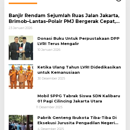
Banjir Rendam Sejumlah Ruas Jalan Jakarta,
Brimob–Lantas–Polair PMJ Bergerak Cepat,
Polri Siagakan 128.247 Personel Secara
23 Januari 2026
Nasional
Donasi Buku Untuk Perpustakaan DPP
LVRI Terus Mengalir
10 Januari 2026
Ketika Ulang Tahun LVRI Didedikasikan
untuk Kemanusiaan
30 Desember 2025
Mobil SPPG Tabrak Siswa SDN Kalibaru
01 Pagi Cilincing Jakarta Utara
11 Desember 2025
Pabrik Genteng Ibukota Tiba-Tiba Di
Eksekusi Jurusita Pengadilan Negeri
Tangerang, Diduga Cacat Hukum Sejak
4 Desember 2025