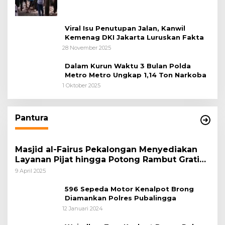
Awal
Viral Isu Penutupan Jalan, Kanwil
Kemenag DKI Jakarta Luruskan Fakta
28 November 2025
Dalam Kurun Waktu 3 Bulan Polda
Metro Metro Ungkap 1,14 Ton Narkoba
1 Oktober 2025
Pantura
Masjid al-Fairus Pekalongan Menyediakan
Layanan Pijat hingga Potong Rambut Gratis
bagi Pemudik Lebaran 2025
9 April 2025
596 Sepeda Motor Kenalpot Brong
Diamankan Polres Pubalingga
12 Januari 2024