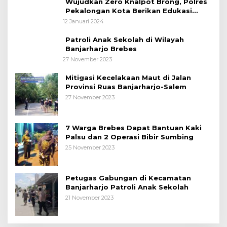
Wujudkan Zero Knalpot Brong, Polres
Pekalongan Kota Berikan Edukasi
Kepada Pelajar
12 Januari 2024
Patroli Anak Sekolah di Wilayah
Banjarharjo Brebes
27 November 2023
Mitigasi Kecelakaan Maut di Jalan
Provinsi Ruas Banjarharjo-Salem
27 November 2023
7 Warga Brebes Dapat Bantuan Kaki
Palsu dan 2 Operasi Bibir Sumbing
25 November 2023
Petugas Gabungan di Kecamatan
Banjarharjo Patroli Anak Sekolah
21 November 2023