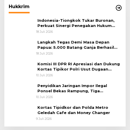
Hukkrim
Indonesia-Tiongkok Tukar Buronan,
Perkuat Sinergi Penegakan Hukum
Lintas Negara
18 Juli 2026
Langkah Tegas Demi Masa Depan
Papua: 5.000 Batang Ganja Berhasil
Diungkap Koops TNI Habema
18 Juli 2026
Komisi III DPR RI Apresiasi dan Dukung
Kortas Tipikor Polri Usut Dugaan
Korupsi Batu Bara
10 Juli 2026
Penyidikan Jaringan Impor Ilegal
Ponsel Bekas Rampung, Tiga
Tersangka Sudah P-21 dan Satu Buron
10 Juli 2026
Kortas Tipidkor dan Polda Metro
Geledah Cafe dan Money Changer
9 Juli 2026