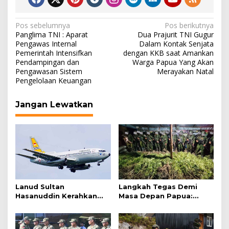
Navigasi
Pos sebelumnya
Pos berikutnya
Panglima TNI : Aparat
Dua Prajurit TNI Gugur
pos
Pengawas Internal
Dalam Kontak Senjata
Pemerintah Intensifkan
dengan KKB saat Amankan
Pendampingan dan
Warga Papua Yang Akan
Pengawasan Sistem
Merayakan Natal
Pengelolaan Keuangan
Jangan Lewatkan
Lanud Sultan
Langkah Tegas Demi
Hasanuddin Kerahkan
Masa Depan Papua:
Boeing 737 Skadron
5.000 Batang Ganja
Udara 5 Bantu Pencarian
Berhasil Diungkap Koops
KLM Nurul Salsa di
TNI Habema