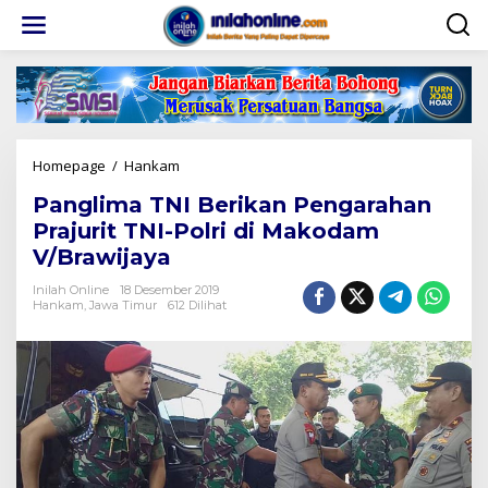
Lewati
ke
konten
Panglima
Homepage
/
Hankam
TNI
Panglima TNI Berikan Pengarahan
Berikan
Pengarahan
Prajurit TNI-Polri di Makodam
Prajurit
V/Brawijaya
TNI-
Polri
Inilah Online
18 Desember 2019
di
Hankam
,
Jawa Timur
612 Dilihat
Makodam
V/Brawijaya