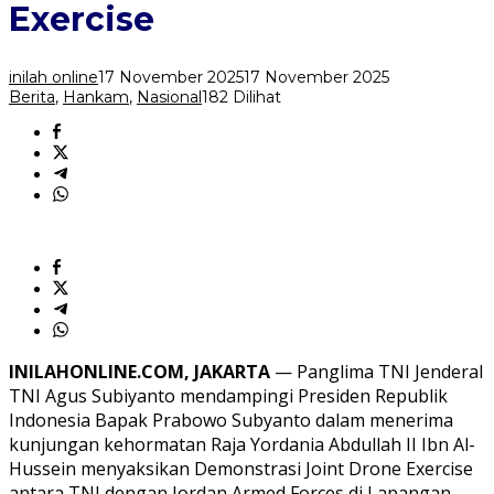
Joint
Exercise
Drone
Exercise
inilah online
17 November 2025
17 November 2025
Berita
,
Hankam
,
Nasional
182 Dilihat
INILAHONLINE.COM, JAKARTA
— Panglima TNI Jenderal
TNI Agus Subiyanto mendampingi Presiden Republik
Indonesia Bapak Prabowo Subyanto dalam menerima
kunjungan kehormatan Raja Yordania Abdullah II Ibn Al-
Hussein menyaksikan Demonstrasi Joint Drone Exercise
antara TNI dengan Jordan Armed Forces di Lapangan