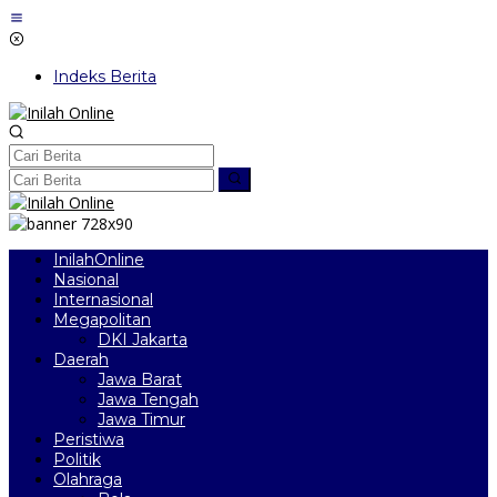
Lewati
ke
konten
Indeks Berita
InilahOnline
Nasional
Internasional
Megapolitan
DKI Jakarta
Daerah
Jawa Barat
Jawa Tengah
Jawa Timur
Peristiwa
Politik
Olahraga