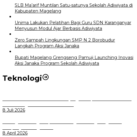
SLB Ma’arif Muntilan Satu-satunya Sekolah Adiwiyata di
Kabupaten Magelang
Unima Lakukan Pelatihan Bagi Guru SDN Karanganyar
Menyusun Modul Ajar Berbasis Adiwiyata
Zero Sampah Lingkungan SMP N 2 Borobudur
Langkah Program Aksi Janaka
Bupati Magelang Grengseng Pamuji Launching Inovasi
Aksi Janaka Program Sekolah Adiwiyata
Teknologi
Perkuat Tata Kelola Aset Daerah yang Transparan dan Akuntabel
Pemkot Bogor Luncurkan SIMASDA
8 Juli 2026
Dorong Salusi Regional, Pemkot Bogor Dukung Pengolahan
Sampah Jadi Energi Listrik
8 April 2026