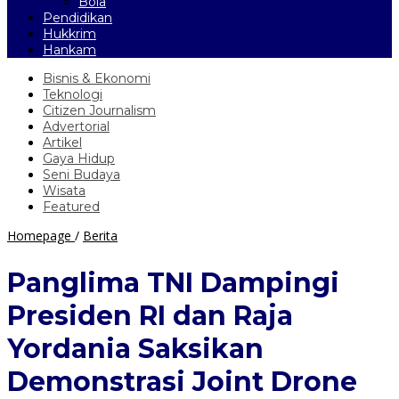
Bola
Pendidikan
Hukkrim
Hankam
Bisnis & Ekonomi
Teknologi
Citizen Journalism
Advertorial
Artikel
Gaya Hidup
Seni Budaya
Wisata
Featured
Panglima
Homepage
/
Berita
TNI
Dampingi
Panglima TNI Dampingi
Presiden
RI
Presiden RI dan Raja
dan
Raja
Yordania Saksikan
Yordania
Saksikan
Demonstrasi Joint Drone
Demonstrasi