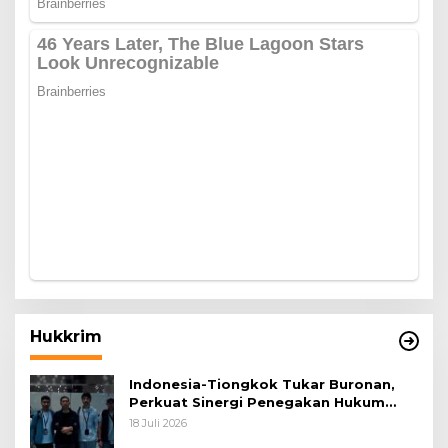
Hukkrim
Indonesia-Tiongkok Tukar Buronan,
Perkuat Sinergi Penegakan Hukum
Lintas Negara
18 Juli 2026