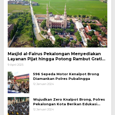
Masjid al-Fairus Pekalongan Menyediakan
Layanan Pijat hingga Potong Rambut Gratis
bagi Pemudik Lebaran 2025
9 April 2025
596 Sepeda Motor Kenalpot Brong
Diamankan Polres Pubalingga
12 Januari 2024
Wujudkan Zero Knalpot Brong, Polres
Pekalongan Kota Berikan Edukasi
Kepada Pelajar
12 Januari 2024