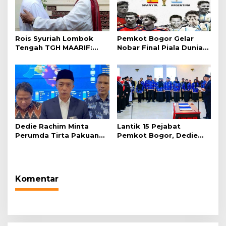
Rois Syuriah Lombok
Pemkot Bogor Gelar
Tengah TGH MAARIF:
Nobar Final Piala Dunia
“Telah Lahir Mujadid
2026 di Plaza Balai Kota
Abad Kedua NU”
Dedie Rachim Minta
Lantik 15 Pejabat
Perumda Tirta Pakuan
Pemkot Bogor, Dedie
Salurkan Air Bersih bagi
Rachim: Laksanakan
Warga Terdampak
Tugas Sesuai Harapan
Kekeringan
Masyarakat
Komentar