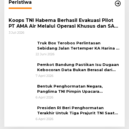
Peristiwa
Koops TNI Habema Berhasil Evakuasi Pilot
PT AMA Air Melalui Operasi Khusus dan SAR
Taktis
3 Juli 2026
Truk Box Terobos Perlintasan
Sebidang Jalan Tertemper KA Harina di
Jalan Stasiun Poncol-Jrakah Semarang
22 Juni 2026
Pemkot Bandung Pastikan Isu Dugaan
Kebocoran Data Bukan Berasal dari
Server Disdukcapil
7 April 2026
Bentuk Penghormatan Negara,
Panglima TNI Pimpin Upacara
Pemakaman Militer
6 April 2026
Presiden RI Beri Penghormatan
Terakhir Untuk Tiga Prajurit TNI Saat
Persemayaman di Bandara Soekarno-
6 April 2026
Hatta