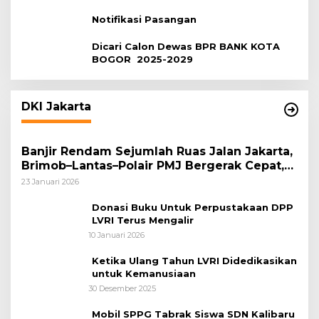
Notifikasi Pasangan
Dicari Calon Dewas BPR BANK KOTA
BOGOR 2025-2029
DKI Jakarta
Banjir Rendam Sejumlah Ruas Jalan Jakarta,
Brimob–Lantas–Polair PMJ Bergerak Cepat,
Polri Siagakan 128.247 Personel Secara
23 Januari 2026
Nasional
Donasi Buku Untuk Perpustakaan DPP
LVRI Terus Mengalir
10 Januari 2026
Ketika Ulang Tahun LVRI Didedikasikan
untuk Kemanusiaan
30 Desember 2025
Mobil SPPG Tabrak Siswa SDN Kalibaru