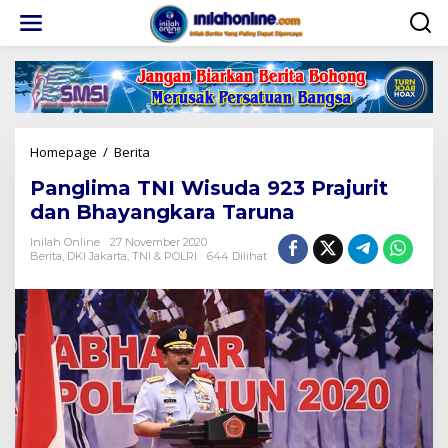
Lewati
ke
konten
Panglima
Homepage
/
Berita
TNI
Panglima TNI Wisuda 923 Prajurit
Wisuda
923
dan Bhayangkara Taruna
Prajurit
dan
Inilah Online
27 November 2020
Berita
,
DKI Jakarta
,
TNI & POLRI
644 Dilihat
Bhayangkara
Taruna