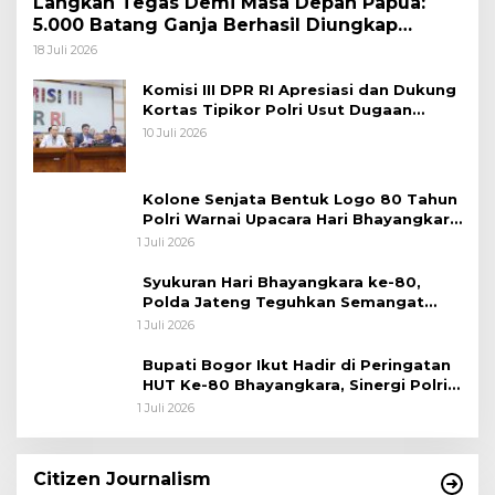
Langkah Tegas Demi Masa Depan Papua:
5.000 Batang Ganja Berhasil Diungkap
Koops TNI Habema
18 Juli 2026
Komisi III DPR RI Apresiasi dan Dukung
Kortas Tipikor Polri Usut Dugaan
Korupsi Batu Bara
10 Juli 2026
Kolone Senjata Bentuk Logo 80 Tahun
Polri Warnai Upacara Hari Bhayangkara
ke-80
1 Juli 2026
Syukuran Hari Bhayangkara ke-80,
Polda Jateng Teguhkan Semangat
Pengabdian dan Pererat Kebersamaan
1 Juli 2026
Bupati Bogor Ikut Hadir di Peringatan
HUT Ke-80 Bhayangkara, Sinergi Polri
dan Pemkab Bogor Jadi Kunci Menjaga
1 Juli 2026
Keamanan Daerah
Citizen Journalism