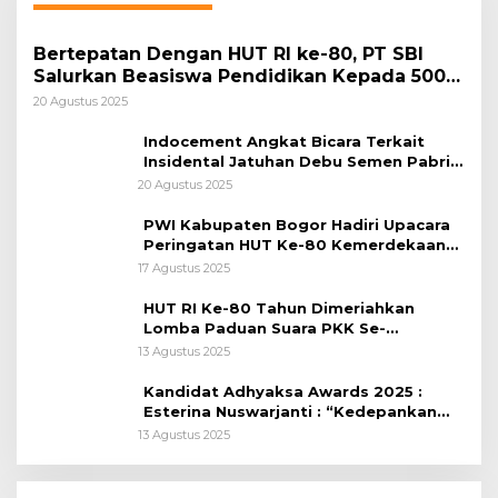
Bertepatan Dengan HUT RI ke-80, PT SBI
Salurkan Beasiswa Pendidikan Kepada 500
Pelajar
20 Agustus 2025
Indocement Angkat Bicara Terkait
Insidental Jatuhan Debu Semen Pabrik
Citeureup
20 Agustus 2025
PWI Kabupaten Bogor Hadiri Upacara
Peringatan HUT Ke-80 Kemerdekaan
RI, di Lapangan Tegar Beriman
17 Agustus 2025
HUT RI Ke-80 Tahun Dimeriahkan
Lomba Paduan Suara PKK Se-
Kabupaten Bogor
13 Agustus 2025
Kandidat Adhyaksa Awards 2025 :
Esterina Nuswarjanti : “Kedepankan
Keadilan Restoratif Wujudkan
13 Agustus 2025
Masyarakat Harmonis”