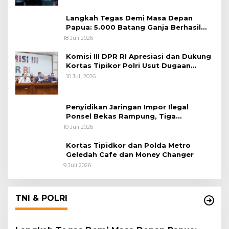
Langkah Tegas Demi Masa Depan
Papua: 5.000 Batang Ganja Berhasil
Diungkap Koops TNI Habema
18 Juli 2026
Komisi III DPR RI Apresiasi dan Dukung
Kortas Tipikor Polri Usut Dugaan
Korupsi Batu Bara
10 Juli 2026
Penyidikan Jaringan Impor Ilegal
Ponsel Bekas Rampung, Tiga
Tersangka Sudah P-21 dan Satu Buron
10 Juli 2026
Kortas Tipidkor dan Polda Metro
Geledah Cafe dan Money Changer
9 Juli 2026
TNI & POLRI