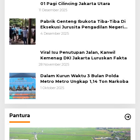
01 Pagi Cilincing Jakarta Utara
11 Desember 2025
Pabrik Genteng Ibukota Tiba-Tiba Di
Eksekusi Jurusita Pengadilan Negeri
Tangerang, Diduga Cacat Hukum Sejak
4 Desember 2025
Awal
Viral Isu Penutupan Jalan, Kanwil
Kemenag DKI Jakarta Luruskan Fakta
28 November 2025
Dalam Kurun Waktu 3 Bulan Polda
Metro Metro Ungkap 1,14 Ton Narkoba
1 Oktober 2025
Pantura