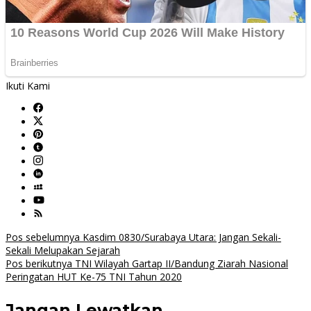
Ikuti Kami
Navigasi
Pos sebelumnya
Kasdim 0830/Surabaya Utara: Jangan Sekali-
Sekali Melupakan Sejarah
pos
Pos berikutnya
TNI Wilayah Gartap II/Bandung Ziarah Nasional
Peringatan HUT Ke-75 TNI Tahun 2020
Jangan Lewatkan