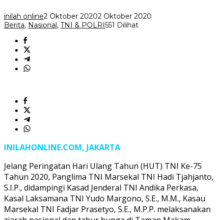
HUT
Ke-
inilah online
2 Oktober 2020
2 Oktober 2020
75
Berita
,
Nasional
,
TNI & POLRI
551 Dilihat
TNI
INILAHONLINE.COM, JAKARTA
Jelang Peringatan Hari Ulang Tahun (HUT) TNI Ke-75
Tahun 2020, Panglima TNI Marsekal TNI Hadi Tjahjanto,
S.I.P., didampingi Kasad Jenderal TNI Andika Perkasa,
Kasal Laksamana TNI Yudo Margono, S.E., M.M., Kasau
Marsekal TNI Fadjar Prasetyo, S.E., M.P.P. melaksanakan