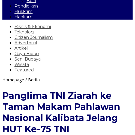
Bola
Pendidikan
Hukkrim
Hankam
Bisnis & Ekonomi
Teknologi
Citizen Journalism
Advertorial
Artikel
Gaya Hidup
Seni Budaya
Wisata
Featured
Panglima
Homepage
/
Berita
TNI
Ziarah
Panglima TNI Ziarah ke
ke
Taman
Taman Makam Pahlawan
Makam
Pahlawan
Nasional Kalibata Jelang
Nasional
Kalibata
HUT Ke-75 TNI
Jelang