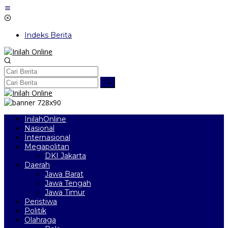
Lewati
ke
konten
Indeks Berita
InilahOnline
Nasional
Internasional
Megapolitan
DKI Jakarta
Daerah
Jawa Barat
Jawa Tengah
Jawa Timur
Peristiwa
Politik
Olahraga