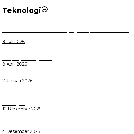
Teknologi
Perkuat Tata Kelola Aset Daerah yang Transparan dan Akuntabel
Pemkot Bogor Luncurkan SIMASDA
8 Juli 2026
Dorong Salusi Regional, Pemkot Bogor Dukung Pengolahan
Sampah Jadi Energi Listrik
8 April 2026
Wali Kota Bogor bersama Dirut INKA Bahas Trase Uji Coba
7 Januari 2026
Aplikasi Pelayanan Pengaduan Reserse Resmi Diluncurkan:
Masyarakat Kini Bisa Mengadu Lebih Cepat, Mudah, dan
Terintegrasi
12 Desember 2025
Menuju Sampah Jadi Listrik, Pemkot Bogor Mantapkan Kerja
Sama PSEL
4 Desember 2025