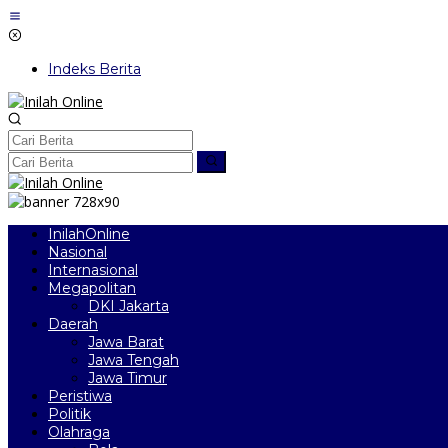
Lewati
ke
konten
Indeks Berita
InilahOnline
Nasional
Internasional
Megapolitan
DKI Jakarta
Daerah
Jawa Barat
Jawa Tengah
Jawa Timur
Peristiwa
Politik
Olahraga