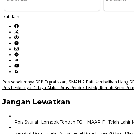
Ikuti Kami
Navigasi
Pos sebelumnya
SPP Digratiskan, SMAN 2 Pati Kembalikan Uang SP
Pos berikutnya
Diduga Akibat Arus Pendek Listrik, Rumah Semi Per
pos
Jangan Lewatkan
Rois Syuriah Lombok Tengah TGH MAARIF: “Telah Lahir 
Pemkot Bogor Gelar Nobar Final Piala Dunia 2026 di Plaz