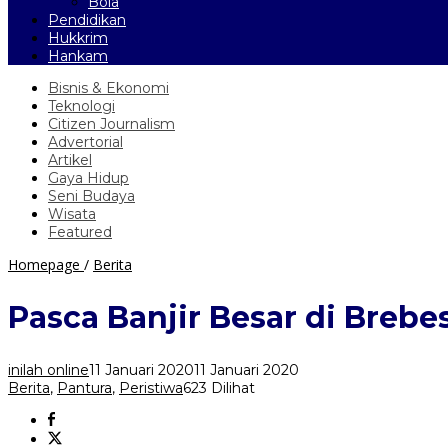
Bola
Pendidikan
Hukkrim
Hankam
Bisnis & Ekonomi
Teknologi
Citizen Journalism
Advertorial
Artikel
Gaya Hidup
Seni Budaya
Wisata
Featured
Pasca
Homepage
/
Berita
Banjir
Besar
Pasca Banjir Besar di Breb
di
Brebes,
Ditemukan
inilah online
11 Januari 2020
11 Januari 2020
9
Berita
,
Pantura
,
Peristiwa
623 Dilihat
Lubang
Menganga
di