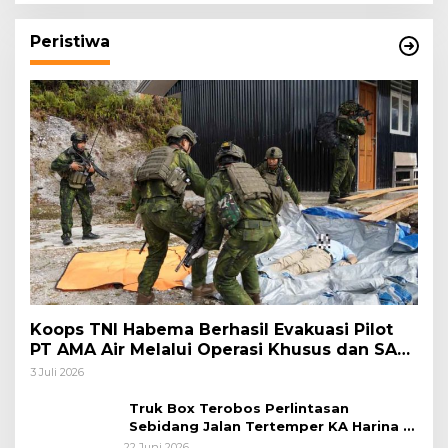
Peristiwa
Koops TNI Habema Berhasil Evakuasi Pilot
PT AMA Air Melalui Operasi Khusus dan SAR
Taktis
3 Juli 2026
Truk Box Terobos Perlintasan
Sebidang Jalan Tertemper KA Harina di
Jalan Stasiun Poncol-Jrakah Semarang
22 Juni 2026