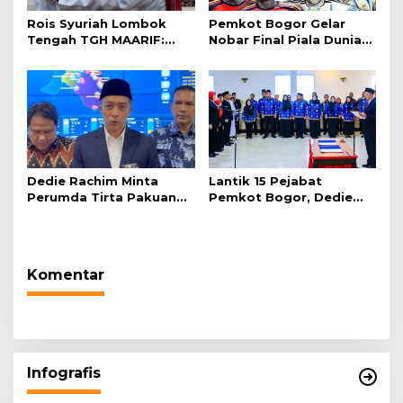
Rois Syuriah Lombok
Pemkot Bogor Gelar
Tengah TGH MAARIF:
Nobar Final Piala Dunia
“Telah Lahir Mujadid
2026 di Plaza Balai Kota
Abad Kedua NU”
Dedie Rachim Minta
Lantik 15 Pejabat
Perumda Tirta Pakuan
Pemkot Bogor, Dedie
Salurkan Air Bersih bagi
Rachim: Laksanakan
Warga Terdampak
Tugas Sesuai Harapan
Kekeringan
Masyarakat
Komentar
Infografis