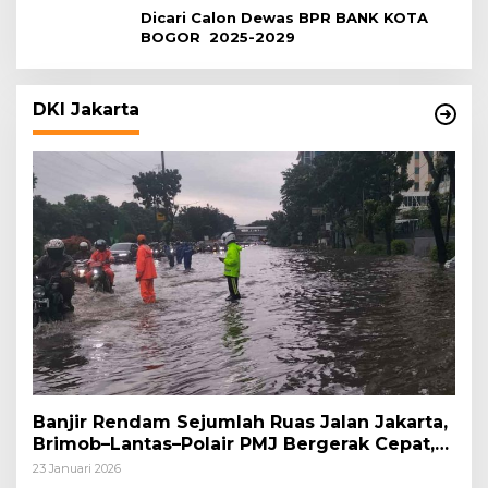
Dicari Calon Dewas BPR BANK KOTA
BOGOR 2025-2029
DKI Jakarta
Banjir Rendam Sejumlah Ruas Jalan Jakarta,
Brimob–Lantas–Polair PMJ Bergerak Cepat,
Polri Siagakan 128.247 Personel Secara
23 Januari 2026
Nasional