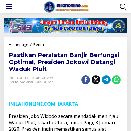
Lewati
ke
konten
Pastikan
Homepage
/
Berita
Peralatan
Pastikan Peralatan Banjir Berfungsi
Banjir
Berfungsi
Optimal, Presiden Jokowi Datangi
Optimal,
Waduk Pluit
Presiden
Jokowi
Inilah Online
3 Januari 2020
Datangi
Berita
,
Nasional
485 Dilihat
Waduk
Pluit
INILAHONLINE.COM, JAKARTA
Presiden Joko Widodo secara mendadak meninjau
Waduk Pluit, Jakarta Utara, Jumat Pagi, 3 Januari
2020. Presiden ingin memastikan semua alat