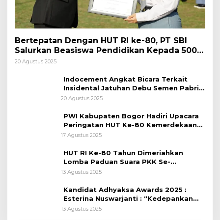
Bertepatan Dengan HUT RI ke-80, PT SBI
Salurkan Beasiswa Pendidikan Kepada 500
Pelajar
20 Agustus 2025
Indocement Angkat Bicara Terkait
Insidental Jatuhan Debu Semen Pabrik
Citeureup
20 Agustus 2025
PWI Kabupaten Bogor Hadiri Upacara
Peringatan HUT Ke-80 Kemerdekaan
RI, di Lapangan Tegar Beriman
17 Agustus 2025
HUT RI Ke-80 Tahun Dimeriahkan
Lomba Paduan Suara PKK Se-
Kabupaten Bogor
13 Agustus 2025
Kandidat Adhyaksa Awards 2025 :
Esterina Nuswarjanti : “Kedepankan
Keadilan Restoratif Wujudkan
13 Agustus 2025
Masyarakat Harmonis”