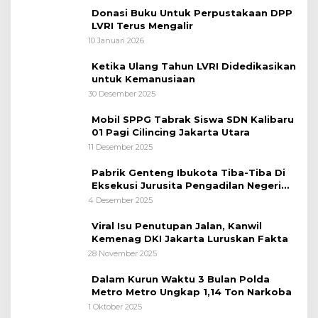
Donasi Buku Untuk Perpustakaan DPP
LVRI Terus Mengalir
10 Januari 2026
Ketika Ulang Tahun LVRI Didedikasikan
untuk Kemanusiaan
30 Desember 2025
Mobil SPPG Tabrak Siswa SDN Kalibaru
01 Pagi Cilincing Jakarta Utara
11 Desember 2025
Pabrik Genteng Ibukota Tiba-Tiba Di
Eksekusi Jurusita Pengadilan Negeri
Tangerang, Diduga Cacat Hukum Sejak
4 Desember 2025
Awal
Viral Isu Penutupan Jalan, Kanwil
Kemenag DKI Jakarta Luruskan Fakta
28 November 2025
Dalam Kurun Waktu 3 Bulan Polda
Metro Metro Ungkap 1,14 Ton Narkoba
1 Oktober 2025