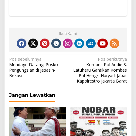
Ikuti Kami
Navigasi
Pos sebelumnya
Pos berikutnya
Mendagri Datangi Posko
Kombes Pol Audie S.
pos
Pengungsian di Jatiasih-
Latuheru Gantikan Kombes
Bekasi
Pol Hengki Haryadi Jabat
Kapolrestro Jakarta Barat
Jangan Lewatkan