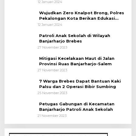
12 Januari 2024
Wujudkan Zero Knalpot Brong, Polres
Pekalongan Kota Berikan Edukasi
Kepada Pelajar
12 Januari 2024
Patroli Anak Sekolah di Wilayah
Banjarharjo Brebes
27 November 2023
Mitigasi Kecelakaan Maut di Jalan
Provinsi Ruas Banjarharjo-Salem
27 November 2023
7 Warga Brebes Dapat Bantuan Kaki
Palsu dan 2 Operasi Bibir Sumbing
25 November 2023
Petugas Gabungan di Kecamatan
Banjarharjo Patroli Anak Sekolah
21 November 2023