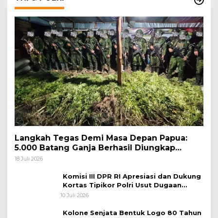
Langkah Tegas Demi Masa Depan Papua:
5.000 Batang Ganja Berhasil Diungkap
Koops TNI Habema
18 Juli 2026
Komisi III DPR RI Apresiasi dan Dukung
Kortas Tipikor Polri Usut Dugaan
Korupsi Batu Bara
10 Juli 2026
Kolone Senjata Bentuk Logo 80 Tahun