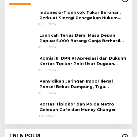
Indonesia-Tiongkok Tukar Buronan,
Perkuat Sinergi Penegakan Hukum
Lintas Negara
18 Juli 2026
Langkah Tegas Demi Masa Depan
Papua: 5.000 Batang Ganja Berhasil
Diungkap Koops TNI Habema
18 Juli 2026
Komisi III DPR RI Apresiasi dan Dukung
Kortas Tipikor Polri Usut Dugaan
Korupsi Batu Bara
10 Juli 2026
Penyidikan Jaringan Impor Ilegal
Ponsel Bekas Rampung, Tiga
Tersangka Sudah P-21 dan Satu Buron
10 Juli 2026
Kortas Tipidkor dan Polda Metro
Geledah Cafe dan Money Changer
9 Juli 2026
TNI & POLRI