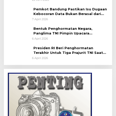
Pemkot Bandung Pastikan Isu Dugaan
Kebocoran Data Bukan Berasal dari
Server Disdukcapil
7 April 2026
Bentuk Penghormatan Negara,
Panglima TNI Pimpin Upacara
Pemakaman Militer
6 April 2026
Presiden RI Beri Penghormatan
Terakhir Untuk Tiga Prajurit TNI Saat
Persemayaman di Bandara Soekarno-
6 April 2026
Hatta