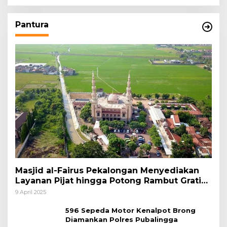
Pantura
Masjid al-Fairus Pekalongan Menyediakan
Layanan Pijat hingga Potong Rambut Gratis
bagi Pemudik Lebaran 2025
9 April 2025
596 Sepeda Motor Kenalpot Brong
Diamankan Polres Pubalingga