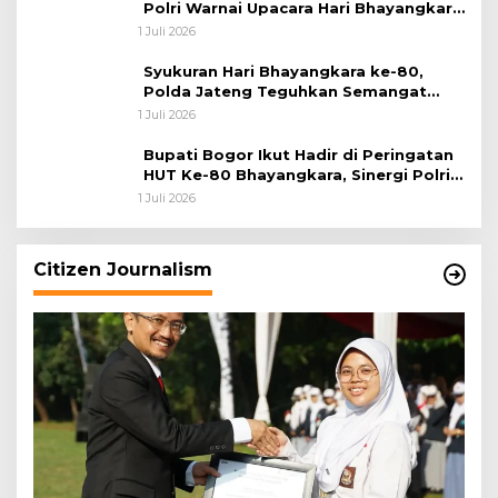
Polri Warnai Upacara Hari Bhayangkara
ke-80
1 Juli 2026
Syukuran Hari Bhayangkara ke-80,
Polda Jateng Teguhkan Semangat
Pengabdian dan Pererat Kebersamaan
1 Juli 2026
Bupati Bogor Ikut Hadir di Peringatan
HUT Ke-80 Bhayangkara, Sinergi Polri
dan Pemkab Bogor Jadi Kunci Menjaga
1 Juli 2026
Keamanan Daerah
Citizen Journalism