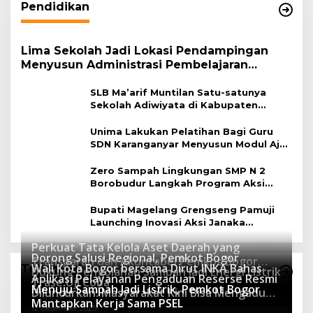
Pendidikan
Lima Sekolah Jadi Lokasi Pendampingan
Menyusun Administrasi Pembelajaran
Berbasis Lingkungan
SLB Ma’arif Muntilan Satu-satunya
Sekolah Adiwiyata di Kabupaten
Magelang
Unima Lakukan Pelatihan Bagi Guru
SDN Karanganyar Menyusun Modul Ajar
Berbasis Adiwiyata
Zero Sampah Lingkungan SMP N 2
Borobudur Langkah Program Aksi
Janaka
Bupati Magelang Grengseng Pamuji
Launching Inovasi Aksi Janaka
Program Sekolah Adiwiyata
Perkuat Tata Kelola Aset Daerah yang
Dorong Salusi Regional, Pemkot Bogor
Transparan dan Akuntabel Pemkot Bogor
Wali Kota Bogor bersama Dirut INKA Bahas
Teknologi
Dukung Pengolahan Sampah Jadi Energi Listrik
Luncurkan SIMASDA
Aplikasi Pelayanan Pengaduan Reserse Resmi
8 Juli 2026
Trase Uji Coba
Menuju Sampah Jadi Listrik, Pemkot Bogor
8 April 2026
Diluncurkan: Masyarakat Kini Bisa Mengadu
7 Januari 2026
Mantapkan Kerja Sama PSEL
Lebih Cepat, Mudah, dan Terintegrasi
12 Desember 2025