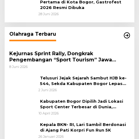
Pertama di Kota Bogor, Gastrofest
2026 Resmi Dibuka
28 Juni 2026
Olahraga Terbaru
Kejurnas Sprint Rally, Dongkrak
Pengembangan “Sport Tourism” Jawa
Tengah
8 Juni 2026
Telusuri Jejak Sejarah Sambut HJB ke-
544, Sekda Kabupaten Bogor Lepas
Gowes Napak Tilas Bogor
2 Juni 2026
Kabupaten Bogor Dipilih Jadi Lokasi
Sport Center Terbesar di Dunia,
Peluang Tingkatkan Pertumbuhan
10 April 2026
Ekonomi Baru
Kepala BKN- RI, Lari Sambil Berdonasi
di Ajang Pati Korpri Fun Run 5K
26 Januari 2026