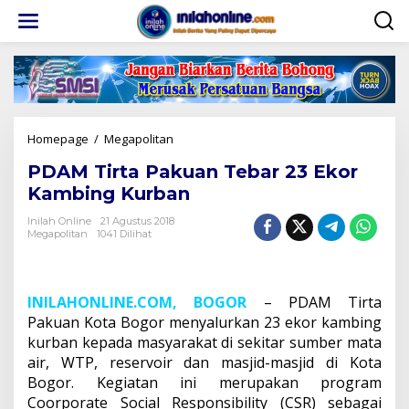
Lewati
ke
konten
PDAM
Homepage
/
Megapolitan
Tirta
PDAM Tirta Pakuan Tebar 23 Ekor
Pakuan
Tebar
Kambing Kurban
23
Ekor
Inilah Online
21 Agustus 2018
Megapolitan
1041 Dilihat
Kambing
Kurban
INILAHONLINE.COM, BOGOR
– PDAM Tirta
Pakuan Kota Bogor menyalurkan 23 ekor kambing
kurban kepada masyarakat di sekitar sumber mata
air, WTP, reservoir dan masjid-masjid di Kota
Bogor. Kegiatan ini merupakan program
Coorporate Social Responsibility (CSR) sebagai