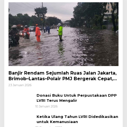
Banjir Rendam Sejumlah Ruas Jalan Jakarta,
Brimob–Lantas–Polair PMJ Bergerak Cepat,
Polri Siagakan 128.247 Personel Secara
23 Januari 2026
Nasional
Donasi Buku Untuk Perpustakaan DPP
LVRI Terus Mengalir
10 Januari 2026
Ketika Ulang Tahun LVRI Didedikasikan
untuk Kemanusiaan