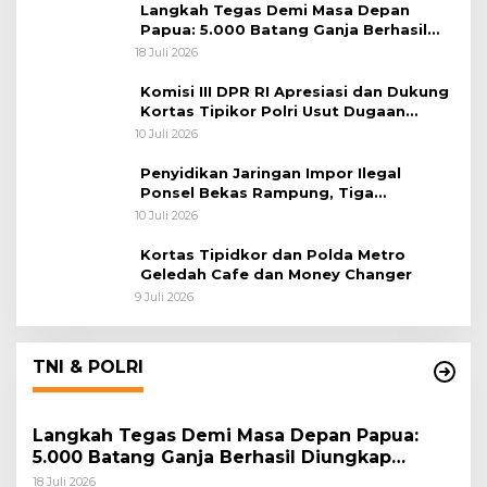
Langkah Tegas Demi Masa Depan
Papua: 5.000 Batang Ganja Berhasil
Diungkap Koops TNI Habema
18 Juli 2026
Komisi III DPR RI Apresiasi dan Dukung
Kortas Tipikor Polri Usut Dugaan
Korupsi Batu Bara
10 Juli 2026
Penyidikan Jaringan Impor Ilegal
Ponsel Bekas Rampung, Tiga
Tersangka Sudah P-21 dan Satu Buron
10 Juli 2026
Kortas Tipidkor dan Polda Metro
Geledah Cafe dan Money Changer
9 Juli 2026
TNI & POLRI
Langkah Tegas Demi Masa Depan Papua:
5.000 Batang Ganja Berhasil Diungkap
Koops TNI Habema
18 Juli 2026