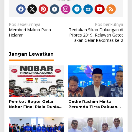
Navigasi
Pos sebelumnya
Pos berikutnya
Memberi Makna Pada
Tentukan Sikap Dukungan di
pos
Helaran
Pilpres 2019, Relawan Gatot
akan Gelar Rakornas ke-2
Jangan Lewatkan
Pemkot Bogor Gelar
Dedie Rachim Minta
Nobar Final Piala Dunia
Perumda Tirta Pakuan
2026 di Plaza Balai Kota
Salurkan Air Bersih bagi
Warga Terdampak
Kekeringan