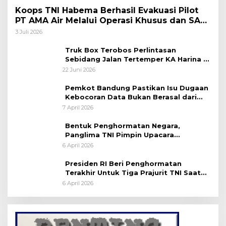
Koops TNI Habema Berhasil Evakuasi Pilot
PT AMA Air Melalui Operasi Khusus dan SAR
Taktis
3 Juli 2026
Truk Box Terobos Perlintasan
Sebidang Jalan Tertemper KA Harina di
Jalan Stasiun Poncol-Jrakah Semarang
22 Juni 2026
Pemkot Bandung Pastikan Isu Dugaan
Kebocoran Data Bukan Berasal dari
Server Disdukcapil
7 April 2026
Bentuk Penghormatan Negara,
Panglima TNI Pimpin Upacara
Pemakaman Militer
6 April 2026
Presiden RI Beri Penghormatan
Terakhir Untuk Tiga Prajurit TNI Saat
Persemayaman di Bandara Soekarno-
6 April 2026
Hatta