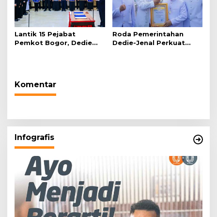
Lantik 15 Pejabat
Roda Pemerintahan
Pemkot Bogor, Dedie
Dedie-Jenal Perkuat
Rachim: Laksanakan
Kebijakan Lingkungan
Tugas Sesuai Harapan
Hidup dari Hulu hingga
Masyarakat
Hilir
Komentar
Infografis