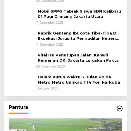
30 Desember 2025
Mobil SPPG Tabrak Siswa SDN Kalibaru
01 Pagi Cilincing Jakarta Utara
11 Desember 2025
Pabrik Genteng Ibukota Tiba-Tiba Di
Eksekusi Jurusita Pengadilan Negeri
Tangerang, Diduga Cacat Hukum Sejak
4 Desember 2025
Awal
Viral Isu Penutupan Jalan, Kanwil
Kemenag DKI Jakarta Luruskan Fakta
28 November 2025
Dalam Kurun Waktu 3 Bulan Polda
Metro Metro Ungkap 1,14 Ton Narkoba
1 Oktober 2025
Pantura