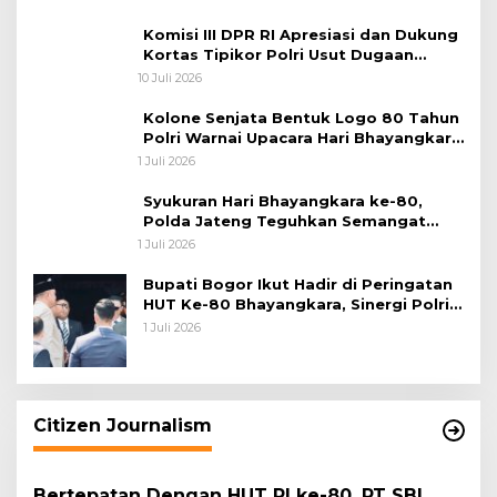
Komisi III DPR RI Apresiasi dan Dukung
Kortas Tipikor Polri Usut Dugaan
Korupsi Batu Bara
10 Juli 2026
Kolone Senjata Bentuk Logo 80 Tahun
Polri Warnai Upacara Hari Bhayangkara
ke-80
1 Juli 2026
Syukuran Hari Bhayangkara ke-80,
Polda Jateng Teguhkan Semangat
Pengabdian dan Pererat Kebersamaan
1 Juli 2026
Bupati Bogor Ikut Hadir di Peringatan
HUT Ke-80 Bhayangkara, Sinergi Polri
dan Pemkab Bogor Jadi Kunci Menjaga
1 Juli 2026
Keamanan Daerah
Citizen Journalism
Bertepatan Dengan HUT RI ke-80, PT SBI