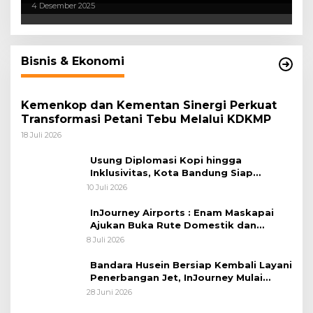
4 Desember 2025
Bisnis & Ekonomi
Kemenkop dan Kementan Sinergi Perkuat
Transformasi Petani Tebu Melalui KDKMP
18 Juli 2026
Usung Diplomasi Kopi hingga
Inklusivitas, Kota Bandung Siap
Sambut 25 Duta Besar di Festival Asia
10 Juli 2026
Afrika 2026
InJourney Airports : Enam Maskapai
Ajukan Buka Rute Domestik dan
Internasional dari Bandara Husein
8 Juli 2026
Sastranegara
Bandara Husein Bersiap Kembali Layani
Penerbangan Jet, InJourney Mulai
Tahap Optimalisasi
28 Juni 2026