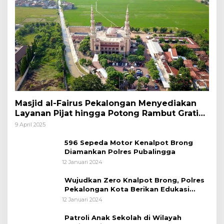
Masjid al-Fairus Pekalongan Menyediakan
Layanan Pijat hingga Potong Rambut Gratis
bagi Pemudik Lebaran 2025
9 April 2025
596 Sepeda Motor Kenalpot Brong
Diamankan Polres Pubalingga
12 Januari 2024
Wujudkan Zero Knalpot Brong, Polres
Pekalongan Kota Berikan Edukasi
Kepada Pelajar
12 Januari 2024
Patroli Anak Sekolah di Wilayah