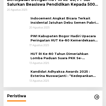
Salurkan Beasiswa Pendidikan Kepada 500
Pelajar
20 Agustus 2025
Indocement Angkat Bicara Terkait
Insidental Jatuhan Debu Semen Pabrik
Citeureup
20 Agustus 2025
PWI Kabupaten Bogor Hadiri Upacara
Peringatan HUT Ke-80 Kemerdekaan
RI, di Lapangan Tegar Beriman
17 Agustus 2025
HUT RI Ke-80 Tahun Dimeriahkan
Lomba Paduan Suara PKK Se-
Kabupaten Bogor
13 Agustus 2025
Kandidat Adhyaksa Awards 2025 :
Esterina Nuswarjanti : “Kedepankan
Keadilan Restoratif Wujudkan
13 Agustus 2025
Masyarakat Harmonis”
Peristiwa