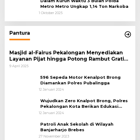
Dalam Kurun Waktu 3 Bulan Polda
Metro Metro Ungkap 1,14 Ton Narkoba
1 Oktober 2025
Pantura
Masjid al-Fairus Pekalongan Menyediakan
Layanan Pijat hingga Potong Rambut Gratis
bagi Pemudik Lebaran 2025
9 April 2025
596 Sepeda Motor Kenalpot Brong
Diamankan Polres Pubalingga
12 Januari 2024
Wujudkan Zero Knalpot Brong, Polres
Pekalongan Kota Berikan Edukasi
Kepada Pelajar
12 Januari 2024
Patroli Anak Sekolah di Wilayah
Banjarharjo Brebes
27 November 2023