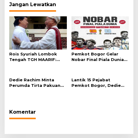
Jangan Lewatkan
Rois Syuriah Lombok
Pemkot Bogor Gelar
Tengah TGH MAARIF:
Nobar Final Piala Dunia
“Telah Lahir Mujadid
2026 di Plaza Balai Kota
Abad Kedua NU”
Dedie Rachim Minta
Lantik 15 Pejabat
Perumda Tirta Pakuan
Pemkot Bogor, Dedie
Salurkan Air Bersih bagi
Rachim: Laksanakan
Warga Terdampak
Tugas Sesuai Harapan
Kekeringan
Masyarakat
Komentar