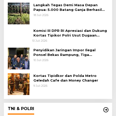
Langkah Tegas Demi Masa Depan
Papua: 5.000 Batang Ganja Berhasil
Diungkap Koops TNI Habema
18 Juli 2026
Komisi III DPR RI Apresiasi dan Dukung
Kortas Tipikor Polri Usut Dugaan
Korupsi Batu Bara
10 Juli 2026
Penyidikan Jaringan Impor Ilegal
Ponsel Bekas Rampung, Tiga
Tersangka Sudah P-21 dan Satu Buron
10 Juli 2026
Kortas Tipidkor dan Polda Metro
Geledah Cafe dan Money Changer
9 Juli 2026
TNI & POLRI