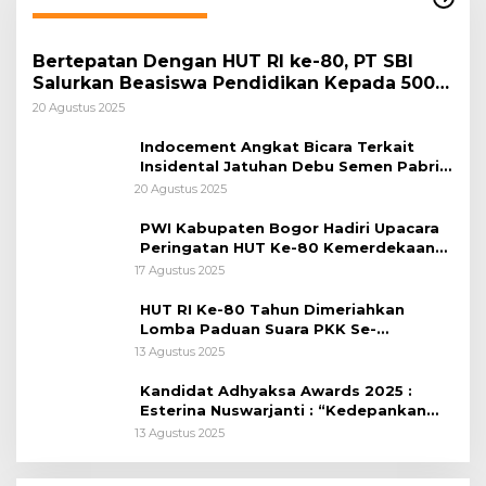
Bertepatan Dengan HUT RI ke-80, PT SBI
Salurkan Beasiswa Pendidikan Kepada 500
Pelajar
20 Agustus 2025
Indocement Angkat Bicara Terkait
Insidental Jatuhan Debu Semen Pabrik
Citeureup
20 Agustus 2025
PWI Kabupaten Bogor Hadiri Upacara
Peringatan HUT Ke-80 Kemerdekaan
RI, di Lapangan Tegar Beriman
17 Agustus 2025
HUT RI Ke-80 Tahun Dimeriahkan
Lomba Paduan Suara PKK Se-
Kabupaten Bogor
13 Agustus 2025
Kandidat Adhyaksa Awards 2025 :
Esterina Nuswarjanti : “Kedepankan
Keadilan Restoratif Wujudkan
13 Agustus 2025
Masyarakat Harmonis”