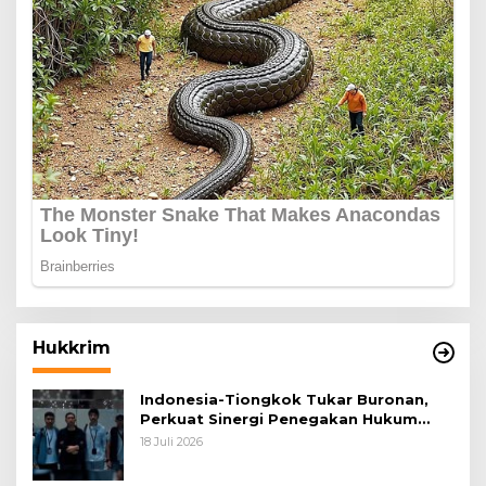
Hukkrim
Indonesia-Tiongkok Tukar Buronan,
Perkuat Sinergi Penegakan Hukum
Lintas Negara
18 Juli 2026