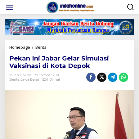
Lewati
ke
konten
Pekan
Homepage
/
Berita
Ini
Pekan Ini Jabar Gelar Simulasi
Jabar
Gelar
Vaksinasi di Kota Depok
Simulasi
Vaksinasi
Inilah Online
20 Oktober 2020
Berita
,
Jawa Barat
524 Dilihat
di
Kota
Depok