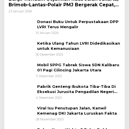
Brimob–Lantas–Polair PMJ Bergerak Cepat,
Polri Siagakan 128.247 Personel Secara
23 Januari 2026
Nasional
Donasi Buku Untuk Perpustakaan DPP
LVRI Terus Mengalir
10 Januari 2026
Ketika Ulang Tahun LVRI Didedikasikan
untuk Kemanusiaan
30 Desember 2025
Mobil SPPG Tabrak Siswa SDN Kalibaru
01 Pagi Cilincing Jakarta Utara
11 Desember 2025
Pabrik Genteng Ibukota Tiba-Tiba Di
Eksekusi Jurusita Pengadilan Negeri
Tangerang, Diduga Cacat Hukum Sejak
4 Desember 2025
Awal
Viral Isu Penutupan Jalan, Kanwil
Kemenag DKI Jakarta Luruskan Fakta
28 November 2025