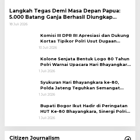
Langkah Tegas Demi Masa Depan Papua:
5.000 Batang Ganja Berhasil Diungkap
Koops TNI Habema
18 Juli 2026
Komisi III DPR RI Apresiasi dan Dukung
Kortas Tipikor Polri Usut Dugaan
Korupsi Batu Bara
10 Juli 2026
Kolone Senjata Bentuk Logo 80 Tahun
Polri Warnai Upacara Hari Bhayangkara
ke-80
1 Juli 2026
Syukuran Hari Bhayangkara ke-80,
Polda Jateng Teguhkan Semangat
Pengabdian dan Pererat Kebersamaan
1 Juli 2026
Bupati Bogor Ikut Hadir di Peringatan
HUT Ke-80 Bhayangkara, Sinergi Polri
dan Pemkab Bogor Jadi Kunci Menjaga
1 Juli 2026
Keamanan Daerah
Citizen Journalism