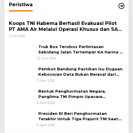
Peristiwa
Koops TNI Habema Berhasil Evakuasi Pilot
PT AMA Air Melalui Operasi Khusus dan SAR
Taktis
3 Juli 2026
Truk Box Terobos Perlintasan
Sebidang Jalan Tertemper KA Harina di
Jalan Stasiun Poncol-Jrakah Semarang
22 Juni 2026
Pemkot Bandung Pastikan Isu Dugaan
Kebocoran Data Bukan Berasal dari
Server Disdukcapil
7 April 2026
Bentuk Penghormatan Negara,
Panglima TNI Pimpin Upacara
Pemakaman Militer
6 April 2026
Presiden RI Beri Penghormatan
Terakhir Untuk Tiga Prajurit TNI Saat
Persemayaman di Bandara Soekarno-
6 April 2026
Hatta