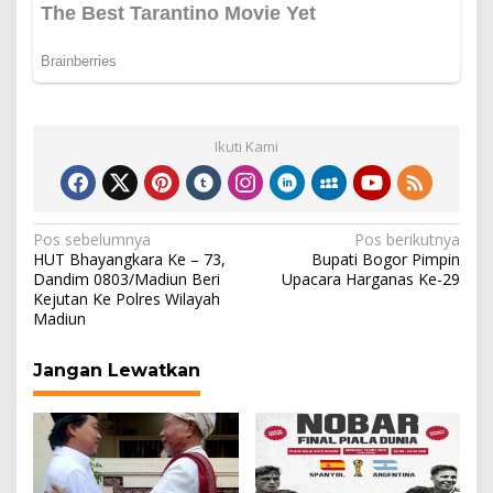
Ikuti Kami
Navigasi
Pos sebelumnya
Pos berikutnya
HUT Bhayangkara Ke – 73,
Bupati Bogor Pimpin
pos
Dandim 0803/Madiun Beri
Upacara Harganas Ke-29
Kejutan Ke Polres Wilayah
Madiun
Jangan Lewatkan