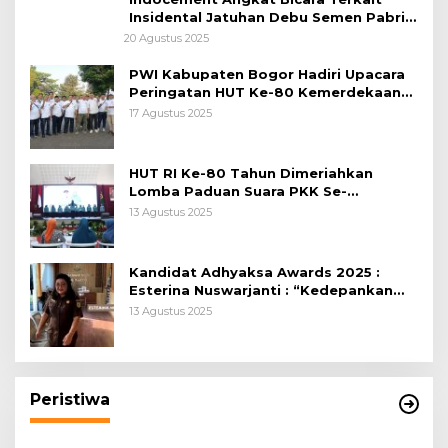
Insidental Jatuhan Debu Semen Pabrik
Citeureup
20 Agustus 2025
PWI Kabupaten Bogor Hadiri Upacara
Peringatan HUT Ke-80 Kemerdekaan
RI, di Lapangan Tegar Beriman
17 Agustus 2025
HUT RI Ke-80 Tahun Dimeriahkan
Lomba Paduan Suara PKK Se-
Kabupaten Bogor
13 Agustus 2025
Kandidat Adhyaksa Awards 2025 :
Esterina Nuswarjanti : “Kedepankan
Keadilan Restoratif Wujudkan
13 Agustus 2025
Masyarakat Harmonis”
Peristiwa