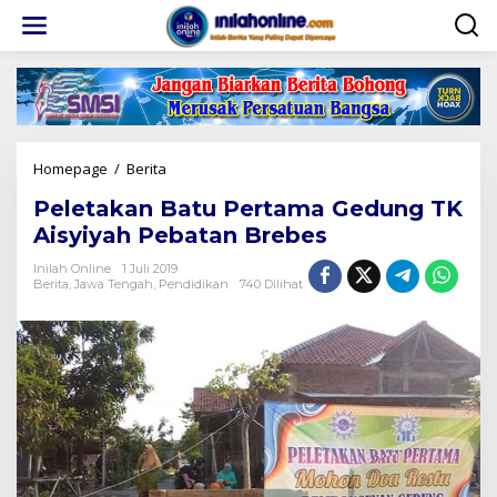
Lewati
ke
konten
Peletakan
Homepage
/
Berita
Batu
Peletakan Batu Pertama Gedung TK
Pertama
Gedung
Aisyiyah Pebatan Brebes
TK
Aisyiyah
Inilah Online
1 Juli 2019
Berita
,
Jawa Tengah
,
Pendidikan
740 Dilihat
Pebatan
Brebes