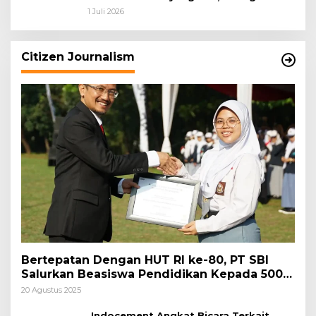
dan Pemkab Bogor Jadi Kunci Menjaga
1 Juli 2026
Keamanan Daerah
Citizen Journalism
Bertepatan Dengan HUT RI ke-80, PT SBI
Salurkan Beasiswa Pendidikan Kepada 500
Pelajar
20 Agustus 2025
Indocement Angkat Bicara Terkait