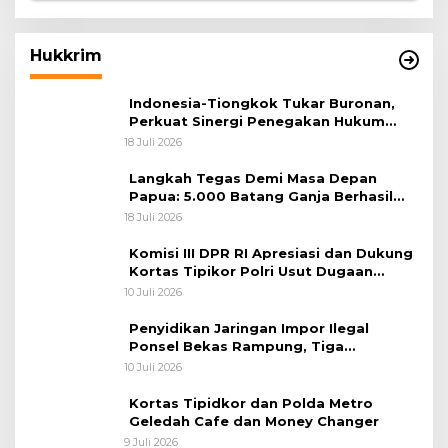
Hukkrim
Indonesia-Tiongkok Tukar Buronan,
Perkuat Sinergi Penegakan Hukum
Lintas Negara
18 Juli 2026
Langkah Tegas Demi Masa Depan
Papua: 5.000 Batang Ganja Berhasil
Diungkap Koops TNI Habema
18 Juli 2026
Komisi III DPR RI Apresiasi dan Dukung
Kortas Tipikor Polri Usut Dugaan
Korupsi Batu Bara
10 Juli 2026
Penyidikan Jaringan Impor Ilegal
Ponsel Bekas Rampung, Tiga
Tersangka Sudah P-21 dan Satu Buron
10 Juli 2026
Kortas Tipidkor dan Polda Metro
Geledah Cafe dan Money Changer
9 Juli 2026