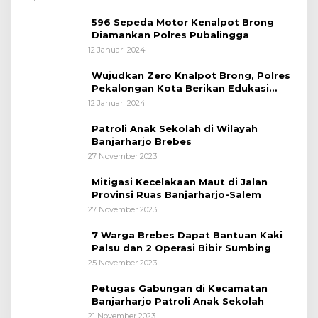
596 Sepeda Motor Kenalpot Brong
Diamankan Polres Pubalingga
12 Januari 2024
Wujudkan Zero Knalpot Brong, Polres
Pekalongan Kota Berikan Edukasi
Kepada Pelajar
12 Januari 2024
Patroli Anak Sekolah di Wilayah
Banjarharjo Brebes
27 November 2023
Mitigasi Kecelakaan Maut di Jalan
Provinsi Ruas Banjarharjo-Salem
27 November 2023
7 Warga Brebes Dapat Bantuan Kaki
Palsu dan 2 Operasi Bibir Sumbing
25 November 2023
Petugas Gabungan di Kecamatan
Banjarharjo Patroli Anak Sekolah
21 November 2023