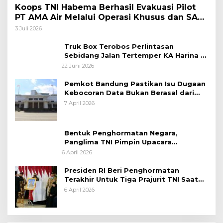
Koops TNI Habema Berhasil Evakuasi Pilot
PT AMA Air Melalui Operasi Khusus dan SAR
Taktis
3 Juli 2026
Truk Box Terobos Perlintasan
Sebidang Jalan Tertemper KA Harina di
Jalan Stasiun Poncol-Jrakah Semarang
22 Juni 2026
Pemkot Bandung Pastikan Isu Dugaan
Kebocoran Data Bukan Berasal dari
Server Disdukcapil
7 April 2026
Bentuk Penghormatan Negara,
Panglima TNI Pimpin Upacara
Pemakaman Militer
6 April 2026
Presiden RI Beri Penghormatan
Terakhir Untuk Tiga Prajurit TNI Saat
Persemayaman di Bandara Soekarno-
6 April 2026
Hatta