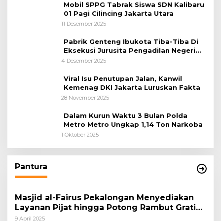
Mobil SPPG Tabrak Siswa SDN Kalibaru
01 Pagi Cilincing Jakarta Utara
11 Desember 2025
Pabrik Genteng Ibukota Tiba-Tiba Di
Eksekusi Jurusita Pengadilan Negeri
Tangerang, Diduga Cacat Hukum Sejak
4 Desember 2025
Awal
Viral Isu Penutupan Jalan, Kanwil
Kemenag DKI Jakarta Luruskan Fakta
28 November 2025
Dalam Kurun Waktu 3 Bulan Polda
Metro Metro Ungkap 1,14 Ton Narkoba
1 Oktober 2025
Pantura
Masjid al-Fairus Pekalongan Menyediakan
Layanan Pijat hingga Potong Rambut Gratis
bagi Pemudik Lebaran 2025
9 April 2025