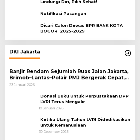
Lindungi Diri, Pilih Sehat!
Notifikasi Pasangan
Dicari Calon Dewas BPR BANK KOTA
BOGOR 2025-2029
DKI Jakarta
Banjir Rendam Sejumlah Ruas Jalan Jakarta,
Brimob–Lantas–Polair PMJ Bergerak Cepat,
Polri Siagakan 128.247 Personel Secara
23 Januari 2026
Nasional
Donasi Buku Untuk Perpustakaan DPP
LVRI Terus Mengalir
10 Januari 2026
Ketika Ulang Tahun LVRI Didedikasikan
untuk Kemanusiaan
30 Desember 2025