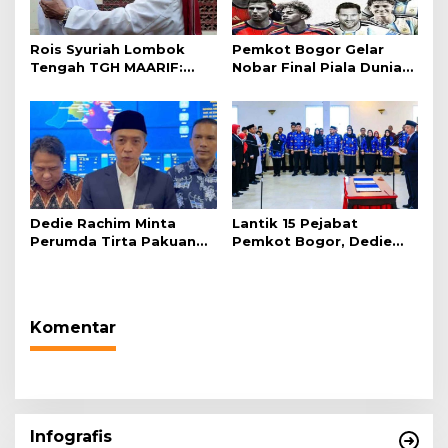
Rois Syuriah Lombok
Pemkot Bogor Gelar
Tengah TGH MAARIF:
Nobar Final Piala Dunia
“Telah Lahir Mujadid
2026 di Plaza Balai Kota
Abad Kedua NU”
Dedie Rachim Minta
Lantik 15 Pejabat
Perumda Tirta Pakuan
Pemkot Bogor, Dedie
Salurkan Air Bersih bagi
Rachim: Laksanakan
Warga Terdampak
Tugas Sesuai Harapan
Kekeringan
Masyarakat
Komentar
Infografis