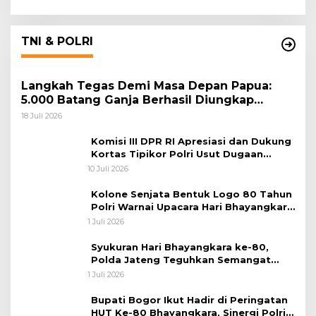
TNI & POLRI
Langkah Tegas Demi Masa Depan Papua:
5.000 Batang Ganja Berhasil Diungkap
Koops TNI Habema
18 Juli 2026
Komisi III DPR RI Apresiasi dan Dukung
Kortas Tipikor Polri Usut Dugaan
Korupsi Batu Bara
10 Juli 2026
Kolone Senjata Bentuk Logo 80 Tahun
Polri Warnai Upacara Hari Bhayangkara
ke-80
1 Juli 2026
Syukuran Hari Bhayangkara ke-80,
Polda Jateng Teguhkan Semangat
Pengabdian dan Pererat Kebersamaan
1 Juli 2026
Bupati Bogor Ikut Hadir di Peringatan
HUT Ke-80 Bhayangkara, Sinergi Polri