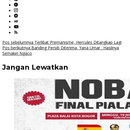
Navigasi
Pos sebelumnya
Terlibat Premanisme, Hercules Ditangkap Lagi
Pos berikutnya
Banding Persib Diterima, Yana Umar : Hasilnya
pos
Semakin Ngaco
Jangan Lewatkan