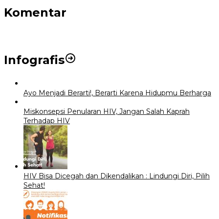
Komentar
Infografis
Ayo Menjadi Berarti!, Berarti Karena Hidupmu Berharga
Miskonsepsi Penularan HIV, Jangan Salah Kaprah
Terhadap HIV
HIV Bisa Dicegah dan Dikendalikan : Lindungi Diri, Pilih
Sehat!