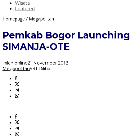
Wisata
Featured
Pemkab
Homepage
/
Megapolitan
Bogor
Launching
Pemkab Bogor Launching
SIMANJA-
OTE
SIMANJA-OTE
inilah online
21 November 2018
Megapolitan
991 Dilihat