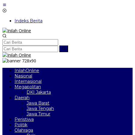
Lewati
ke
konten
Indeks Berita
InilahOnline
Nasional
Internasional
Megapolitan
DKI Jakarta
Daerah
Jawa Barat
Jawa Tengah
Jawa Timur
Peristiwa
Politik
Olahraga