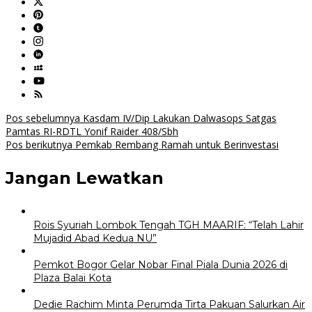
Navigasi
Pos sebelumnya
Kasdam IV/Dip Lakukan Dalwasops Satgas
Pamtas RI-RDTL Yonif Raider 408/Sbh
pos
Pos berikutnya
Pemkab Rembang Ramah untuk Berinvestasi
Jangan Lewatkan
Rois Syuriah Lombok Tengah TGH MAARIF: “Telah Lahir
Mujadid Abad Kedua NU”
Pemkot Bogor Gelar Nobar Final Piala Dunia 2026 di
Plaza Balai Kota
Dedie Rachim Minta Perumda Tirta Pakuan Salurkan Air