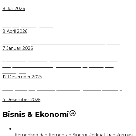
Pemkot Bogor Luncurkan SIMASDA
8 Juli 2026
Dorong Salusi Regional, Pemkot Bogor Dukung Pengolahan
Sampah Jadi Energi Listrik
8 April 2026
Wali Kota Bogor bersama Dirut INKA Bahas Trase Uji Coba
7 Januari 2026
Aplikasi Pelayanan Pengaduan Reserse Resmi Diluncurkan:
Masyarakat Kini Bisa Mengadu Lebih Cepat, Mudah, dan
Terintegrasi
12 Desember 2025
Menuju Sampah Jadi Listrik, Pemkot Bogor Mantapkan Kerja
Sama PSEL
4 Desember 2025
Bisnis & Ekonomi
Kemenkop dan Kementan Sinergi Perkuat Transformasi