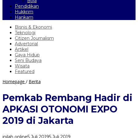
Bola
Pendidikan
Hukkrim
Hankam
Bisnis & Ekonomi
Teknologi
Citizen Journalism
Advertorial
Artikel
Gaya Hidup
Seni Budaya
Wisata
Featured
Pemkab
Homepage
/
Berita
Rembang
Hadir
Pemkab Rembang Hadir di
di
APKASI
APKASI OTONOMI EXPO
OTONOMI
EXPO
2019 di Jakarta
2019
di
Jakarta
inilah online
5 Juli 2019
5 Juli 2019