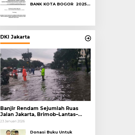
BANK KOTA BOGOR 2025-
2029
DKI Jakarta
Banjir Rendam Sejumlah Ruas
Jalan Jakarta, Brimob–Lantas–
Polair PMJ Bergerak Cepat, Polri
23 Januari 2026
Siagakan 128.247 Personel Secara
Nasional
Donasi Buku Untuk