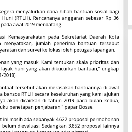
egera menyalurkan dana hibah bantuan sosial bagi
k Huni (RTLH). Rencananya anggaran sebesar Rp 36
n pada awal 2019 mendatang.
asi Kemasyarakatan pada Sekretariat Daerah Kota
 menyatakan, jumlah penerima bantuan tersebut
syaratan dan survei ke lokasi oleh petugas lapangan.
nan yang masuk. Kami tentukan skala prioritas dan
ak layak huni yang akan dikucurkan bantuan,” ungkap
1/2018).
nfaat tersebut akan merasakan bantuannya di awal
a bansos RTLH secara keseluruhan yang kami ajukan
nya akan dicairkan di tahun 2019 pada bulan kedua,
uku penetapan penjabaran,” papar Bosse.
t ini masih ada sebanyak 4.622 proposal permohonan
belum dievaluasi. Sedangkan 3.852 proposal lainnya