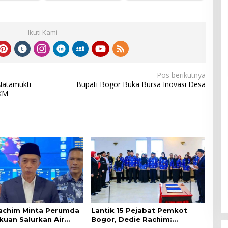
Ikuti Kami
Pos berikutnya
Natamukti
Bupati Bogor Buka Bursa Inovasi Desa
UKM
achim Minta Perumda
Lantik 15 Pejabat Pemkot
kuan Salurkan Air
Bogor, Dedie Rachim: