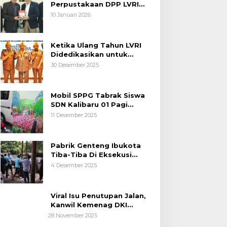
Perpustakaan DPP LVRI
Terus Mengalir
10 Januari 2026
Ketika Ulang Tahun LVRI
Didedikasikan untuk
Kemanusiaan
30 Desember 2025
Mobil SPPG Tabrak Siswa
SDN Kalibaru 01 Pagi
Cilincing Jakarta Utara
11 Desember 2025
Pabrik Genteng Ibukota
Tiba-Tiba Di Eksekusi
Jurusita Pengadilan Negeri
4 Desember 2025
Tangerang, Diduga Cacat
Hukum Sejak Awal
Viral Isu Penutupan Jalan,
Kanwil Kemenag DKI
Jakarta Luruskan Fakta
28 November 2025