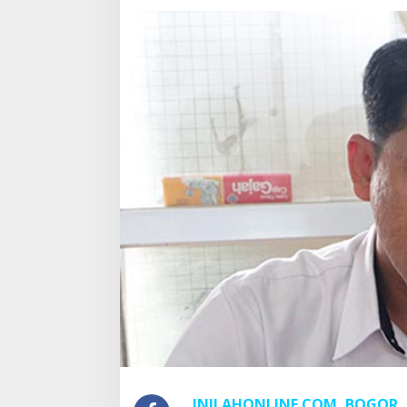
RTLH
di
Awal
2019
INILAHONLINE.COM, BOGOR