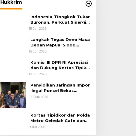
Hukkrim
Indonesia-Tiongkok Tukar
Buronan, Perkuat Sinergi
Penegakan Hukum Lintas
18 Juli 2026
Negara
Langkah Tegas Demi Masa
Depan Papua: 5.000
Batang Ganja Berhasil
18 Juli 2026
Diungkap Koops TNI
Habema
Komisi III DPR RI Apresiasi
dan Dukung Kortas Tipikor
Polri Usut Dugaan Korupsi
10 Juli 2026
Batu Bara
Penyidikan Jaringan Impor
Ilegal Ponsel Bekas
Rampung, Tiga Tersangka
10 Juli 2026
Sudah P-21 dan Satu Buron
Kortas Tipidkor dan Polda
Metro Geledah Cafe dan
Money Changer
9 Juli 2026