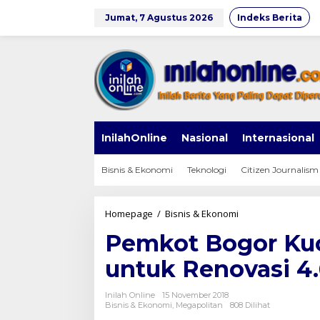
Lewati
ke
Jumat, 7 Agustus 2026
Indeks Berita
konten
InilahOnline
Nasional
Internasional
Bisnis & Ekonomi
Teknologi
Citizen Journalism
Pemkot
Homepage
/
Bisnis & Ekonomi
Bogor
Pemkot Bogor Kuc
Kucurkan
Rp
untuk Renovasi 4
36
Miliar
untuk
Inilah Online
15 November 2018
Renovasi
Bisnis & Ekonomi
,
Megapolitan
808 Dilihat
4.648