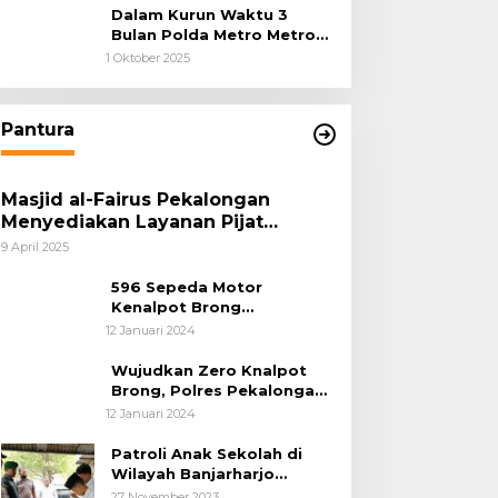
Dalam Kurun Waktu 3
Bulan Polda Metro Metro
Ungkap 1,14 Ton Narkoba
1 Oktober 2025
Pantura
Masjid al-Fairus Pekalongan
Menyediakan Layanan Pijat
hingga Potong Rambut Gratis bagi
9 April 2025
Pemudik Lebaran 2025
596 Sepeda Motor
Kenalpot Brong
Diamankan Polres
12 Januari 2024
Pubalingga
Wujudkan Zero Knalpot
Brong, Polres Pekalongan
Kota Berikan Edukasi
12 Januari 2024
Kepada Pelajar
Patroli Anak Sekolah di
Wilayah Banjarharjo
Brebes
27 November 2023