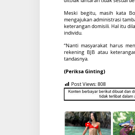
ditolak lantaran tidak sesuai 
Meski begitu, masih kata B
mengajukan administrasi tamb
keterangan domisili. Hal itu d
individu.
“Nanti masyarakat harus me
rekening BJB atau keterangan
tandasnya.
(Periksa Ginting)
Post Views:
808