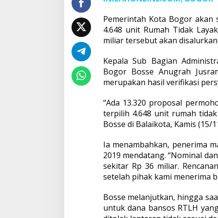
Pemerintah Kota Bogor akan s
4.648 unit Rumah Tidak Laya
miliar tersebut akan disalurka
Kepala Sub Bagian Administr
Bogor Bosse Anugrah Jusran
merupakan hasil verifikasi per
“Ada 13.320 proposal permoho
terpilih 4.648 unit rumah tid
Bosse di Balaikota, Kamis (15/1
Ia menambahkan, penerima ma
2019 mendatang. “Nominal dan
sekitar Rp 36 miliar. Rencana
setelah pihak kami menerima b
Bosse melanjutkan, hingga saa
untuk dana bansos RTLH yang 