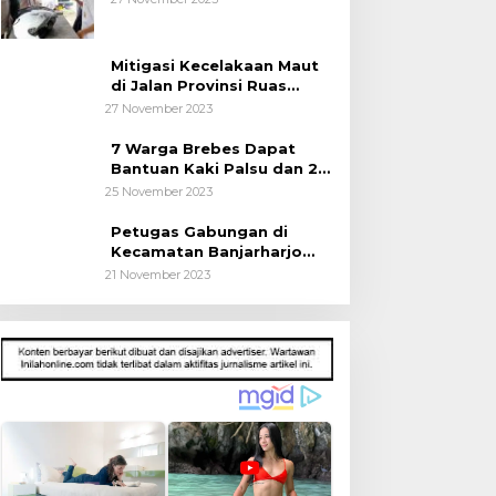
Mitigasi Kecelakaan Maut
di Jalan Provinsi Ruas
Banjarharjo-Salem
27 November 2023
7 Warga Brebes Dapat
Bantuan Kaki Palsu dan 2
Operasi Bibir Sumbing
25 November 2023
Petugas Gabungan di
Kecamatan Banjarharjo
Patroli Anak Sekolah
21 November 2023