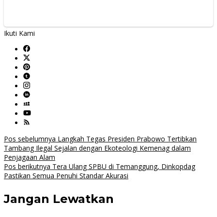
Ikuti Kami
Navigasi
Pos sebelumnya
Langkah Tegas Presiden Prabowo Tertibkan
Tambang Ilegal Sejalan dengan Ekoteologi Kemenag dalam
pos
Penjagaan Alam
Pos berikutnya
Tera Ulang SPBU di Temanggung, Dinkopdag
Pastikan Semua Penuhi Standar Akurasi
Jangan Lewatkan