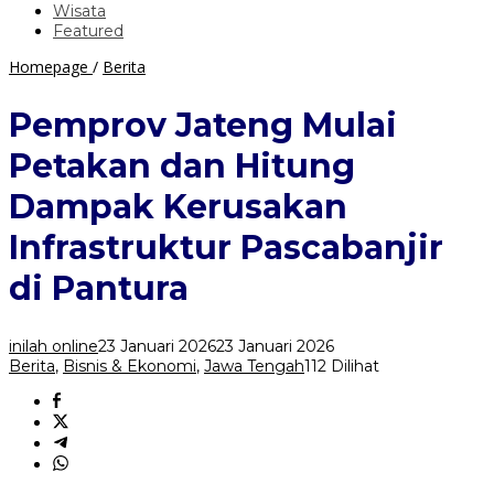
Wisata
Featured
Pemprov
Homepage
/
Berita
Jateng
Mulai
Pemprov Jateng Mulai
Petakan
dan
Petakan dan Hitung
Hitung
Dampak
Dampak Kerusakan
Kerusakan
Infrastruktur
Infrastruktur Pascabanjir
Pascabanjir
di
di Pantura
Pantura
inilah online
23 Januari 2026
23 Januari 2026
Berita
,
Bisnis & Ekonomi
,
Jawa Tengah
112 Dilihat