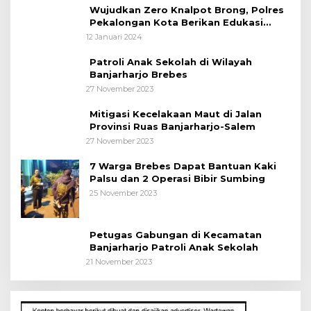
Wujudkan Zero Knalpot Brong, Polres
Pekalongan Kota Berikan Edukasi
Kepada Pelajar
12 Januari 2024
Patroli Anak Sekolah di Wilayah
Banjarharjo Brebes
27 November 2023
Mitigasi Kecelakaan Maut di Jalan
Provinsi Ruas Banjarharjo-Salem
27 November 2023
7 Warga Brebes Dapat Bantuan Kaki
Palsu dan 2 Operasi Bibir Sumbing
25 November 2023
Petugas Gabungan di Kecamatan
Banjarharjo Patroli Anak Sekolah
21 November 2023