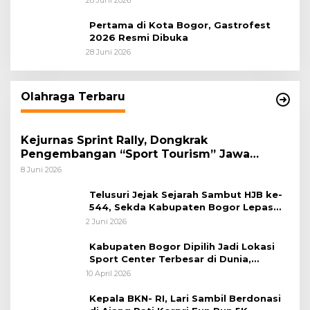
Pertama di Kota Bogor, Gastrofest
2026 Resmi Dibuka
28 Juni 2026
Olahraga Terbaru
Kejurnas Sprint Rally, Dongkrak
Pengembangan “Sport Tourism” Jawa
Tengah
8 Juni 2026
Telusuri Jejak Sejarah Sambut HJB ke-
544, Sekda Kabupaten Bogor Lepas
Gowes Napak Tilas Bogor
2 Juni 2026
Kabupaten Bogor Dipilih Jadi Lokasi
Sport Center Terbesar di Dunia,
Peluang Tingkatkan Pertumbuhan
10 April 2026
Ekonomi Baru
Kepala BKN- RI, Lari Sambil Berdonasi