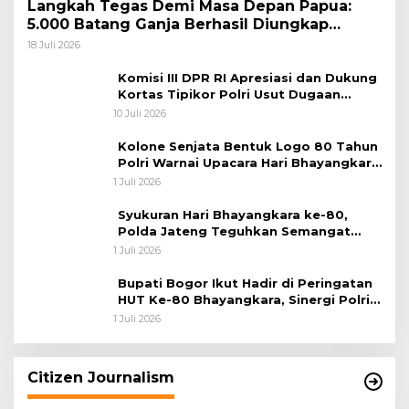
Langkah Tegas Demi Masa Depan Papua:
5.000 Batang Ganja Berhasil Diungkap
Koops TNI Habema
18 Juli 2026
Komisi III DPR RI Apresiasi dan Dukung
Kortas Tipikor Polri Usut Dugaan
Korupsi Batu Bara
10 Juli 2026
Kolone Senjata Bentuk Logo 80 Tahun
Polri Warnai Upacara Hari Bhayangkara
ke-80
1 Juli 2026
Syukuran Hari Bhayangkara ke-80,
Polda Jateng Teguhkan Semangat
Pengabdian dan Pererat Kebersamaan
1 Juli 2026
Bupati Bogor Ikut Hadir di Peringatan
HUT Ke-80 Bhayangkara, Sinergi Polri
dan Pemkab Bogor Jadi Kunci Menjaga
1 Juli 2026
Keamanan Daerah
Citizen Journalism