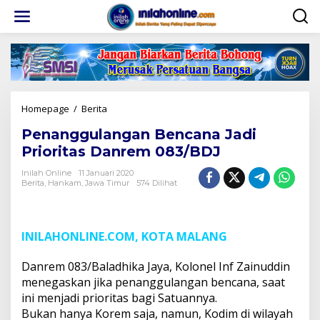
Lewati
ke
konten
Penanggulangan
Homepage
/
Berita
Bencana
Penanggulangan Bencana Jadi
Jadi
Prioritas
Prioritas Danrem 083/BDJ
Danrem
083/BDJ
Inilah Online
11 Januari 2020
Berita
,
Hankam
,
Jawa Timur
574 Dilihat
INILAHONLINE.COM, KOTA MALANG
Danrem 083/Baladhika Jaya, Kolonel Inf Zainuddin
menegaskan jika penanggulangan bencana, saat
ini menjadi prioritas bagi Satuannya.
Bukan hanya Korem saja, namun, Kodim di wilayah