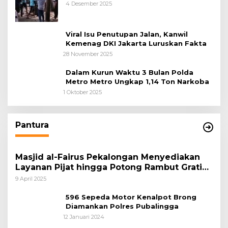
Tangerang, Diduga Cacat Hukum Sejak
4 Desember 2025
Awal
Viral Isu Penutupan Jalan, Kanwil
Kemenag DKI Jakarta Luruskan Fakta
28 November 2025
Dalam Kurun Waktu 3 Bulan Polda
Metro Metro Ungkap 1,14 Ton Narkoba
1 Oktober 2025
Pantura
Masjid al-Fairus Pekalongan Menyediakan
Layanan Pijat hingga Potong Rambut Gratis
bagi Pemudik Lebaran 2025
9 April 2025
596 Sepeda Motor Kenalpot Brong
Diamankan Polres Pubalingga
12 Januari 2024