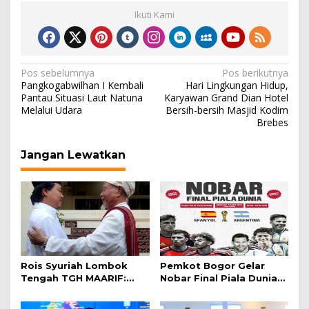
Ikuti Kami
Navigasi
Pos sebelumnya
Pos berikutnya
Pangkogabwilhan I Kembali
Hari Lingkungan Hidup,
pos
Pantau Situasi Laut Natuna
Karyawan Grand Dian Hotel
Melalui Udara
Bersih-bersih Masjid Kodim
Brebes
Jangan Lewatkan
Rois Syuriah Lombok
Pemkot Bogor Gelar
Tengah TGH MAARIF:
Nobar Final Piala Dunia
“Telah Lahir Mujadid
2026 di Plaza Balai Kota
Abad Kedua NU”