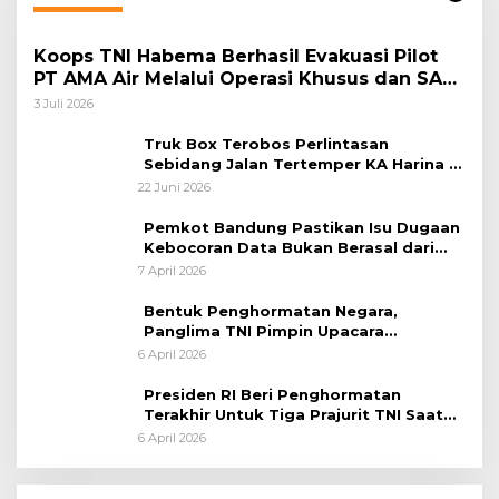
Koops TNI Habema Berhasil Evakuasi Pilot
PT AMA Air Melalui Operasi Khusus dan SAR
Taktis
3 Juli 2026
Truk Box Terobos Perlintasan
Sebidang Jalan Tertemper KA Harina di
Jalan Stasiun Poncol-Jrakah Semarang
22 Juni 2026
Pemkot Bandung Pastikan Isu Dugaan
Kebocoran Data Bukan Berasal dari
Server Disdukcapil
7 April 2026
Bentuk Penghormatan Negara,
Panglima TNI Pimpin Upacara
Pemakaman Militer
6 April 2026
Presiden RI Beri Penghormatan
Terakhir Untuk Tiga Prajurit TNI Saat
Persemayaman di Bandara Soekarno-
6 April 2026
Hatta