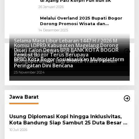
di Ajang Pati Korpri Fun Run 5K
26 Januari 2026
Melalui Overland 2025 Bupati Bogor
Dorong Promosi Wisata dan
Pelestarian Alam
14 Desember 2025
Selama Masa Libur Lebaran 1447 H / 2026 M
Komisi I DPRD Kabupaten Magelang Dorong
Dinkes Kota Bogor Siagakan Layanan
Dicari Calon Dewas BPR BANK KOTA BOGOR
Advertorial
Mitra Optimalkan Kinerja
Kesehatan
Pemkot Bogor Terus Berupaya
16 Maret 2026
2025-2029
BPBD Kota Bogor Sosialisasikan Multiplatform
27 Mei 2025
Mengoperasikan Lagi Biskita Trans Pakuan
15 April 2025
Peringatan Dini Bencana
4 Februari 2025
25 November 2024
Jawa Barat
Usung Diplomasi Kopi hingga Inklusivitas,
Kota Bandung Siap Sambut 25 Duta Besar di
Festival Asia Afrika 2026
10 Juli 2026