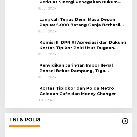
Perkuat Sinergi Penegakan Hukum
Lintas Negara
18 Juli 2026
Langkah Tegas Demi Masa Depan
Papua: 5.000 Batang Ganja Berhasil
Diungkap Koops TNI Habema
18 Juli 2026
Komisi III DPR RI Apresiasi dan Dukung
Kortas Tipikor Polri Usut Dugaan
Korupsi Batu Bara
10 Juli 2026
Penyidikan Jaringan Impor Ilegal
Ponsel Bekas Rampung, Tiga
Tersangka Sudah P-21 dan Satu Buron
10 Juli 2026
Kortas Tipidkor dan Polda Metro
Geledah Cafe dan Money Changer
9 Juli 2026
TNI & POLRI