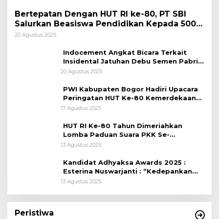
Bertepatan Dengan HUT RI ke-80, PT SBI
Salurkan Beasiswa Pendidikan Kepada 500
Pelajar
20 Agustus 2025
Indocement Angkat Bicara Terkait
Insidental Jatuhan Debu Semen Pabrik
Citeureup
20 Agustus 2025
PWI Kabupaten Bogor Hadiri Upacara
Peringatan HUT Ke-80 Kemerdekaan
RI, di Lapangan Tegar Beriman
17 Agustus 2025
HUT RI Ke-80 Tahun Dimeriahkan
Lomba Paduan Suara PKK Se-
Kabupaten Bogor
13 Agustus 2025
Kandidat Adhyaksa Awards 2025 :
Esterina Nuswarjanti : “Kedepankan
Keadilan Restoratif Wujudkan
13 Agustus 2025
Masyarakat Harmonis”
Peristiwa