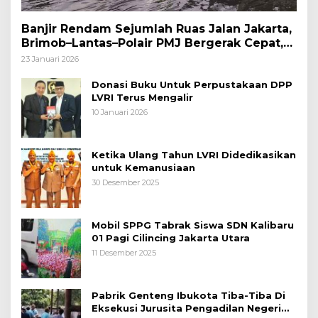
Banjir Rendam Sejumlah Ruas Jalan Jakarta,
Brimob–Lantas–Polair PMJ Bergerak Cepat,
Polri Siagakan 128.247 Personel Secara
23 Januari 2026
Nasional
Donasi Buku Untuk Perpustakaan DPP
LVRI Terus Mengalir
10 Januari 2026
Ketika Ulang Tahun LVRI Didedikasikan
untuk Kemanusiaan
30 Desember 2025
Mobil SPPG Tabrak Siswa SDN Kalibaru
01 Pagi Cilincing Jakarta Utara
11 Desember 2025
Pabrik Genteng Ibukota Tiba-Tiba Di
Eksekusi Jurusita Pengadilan Negeri