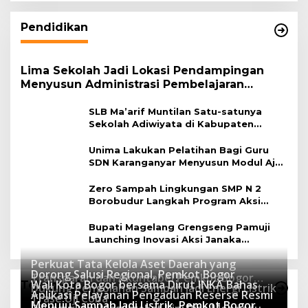
Pendidikan
Lima Sekolah Jadi Lokasi Pendampingan
Menyusun Administrasi Pembelajaran
Berbasis Lingkungan
SLB Ma’arif Muntilan Satu-satunya
Sekolah Adiwiyata di Kabupaten
Magelang
Unima Lakukan Pelatihan Bagi Guru
SDN Karanganyar Menyusun Modul Ajar
Berbasis Adiwiyata
Zero Sampah Lingkungan SMP N 2
Borobudur Langkah Program Aksi
Janaka
Bupati Magelang Grengseng Pamuji
Launching Inovasi Aksi Janaka
Program Sekolah Adiwiyata
Perkuat Tata Kelola Aset Daerah yang
Dorong Salusi Regional, Pemkot Bogor
Transparan dan Akuntabel Pemkot Bogor
Wali Kota Bogor bersama Dirut INKA Bahas
Teknologi
Dukung Pengolahan Sampah Jadi Energi Listrik
Luncurkan SIMASDA
Aplikasi Pelayanan Pengaduan Reserse Resmi
8 Juli 2026
Trase Uji Coba
Menuju Sampah Jadi Listrik, Pemkot Bogor
8 April 2026