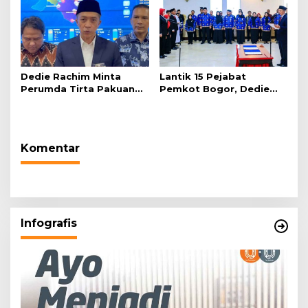
Dedie Rachim Minta
Lantik 15 Pejabat
Perumda Tirta Pakuan
Pemkot Bogor, Dedie
Salurkan Air Bersih bagi
Rachim: Laksanakan
Warga Terdampak
Tugas Sesuai Harapan
Kekeringan
Masyarakat
Komentar
Infografis