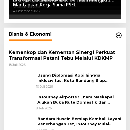
Diluncurkan: Masyarakat Kini Bisa Mengadu
7 Januari 2026
Mantapkan Kerja Sama PSEL
Lebih Cepat, Mudah, dan Terintegrasi
12 Desember 2025
4 Desember 2025
Bisnis & Ekonomi
Kemenkop dan Kementan Sinergi Perkuat
Transformasi Petani Tebu Melalui KDKMP
18 Juli 2026
Usung Diplomasi Kopi hingga
Inklusivitas, Kota Bandung Siap
Sambut 25 Duta Besar di Festival Asia
10 Juli 2026
Afrika 2026
InJourney Airports : Enam Maskapai
Ajukan Buka Rute Domestik dan
Internasional dari Bandara Husein
8 Juli 2026
Sastranegara
Bandara Husein Bersiap Kembali Layani
Penerbangan Jet, InJourney Mulai
Tahap Optimalisasi
28 Juni 2026