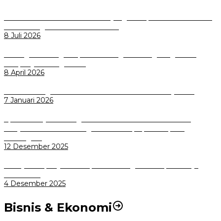
Perkuat Tata Kelola Aset Daerah yang Transparan dan Akuntabel
Pemkot Bogor Luncurkan SIMASDA
8 Juli 2026
Dorong Salusi Regional, Pemkot Bogor Dukung Pengolahan
Sampah Jadi Energi Listrik
8 April 2026
Wali Kota Bogor bersama Dirut INKA Bahas Trase Uji Coba
7 Januari 2026
Aplikasi Pelayanan Pengaduan Reserse Resmi Diluncurkan:
Masyarakat Kini Bisa Mengadu Lebih Cepat, Mudah, dan
Terintegrasi
12 Desember 2025
Menuju Sampah Jadi Listrik, Pemkot Bogor Mantapkan Kerja
Sama PSEL
4 Desember 2025
Bisnis & Ekonomi