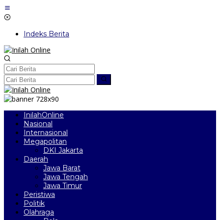
Lewati
ke
konten
Indeks Berita
InilahOnline
Nasional
Internasional
Megapolitan
DKI Jakarta
Daerah
Jawa Barat
Jawa Tengah
Jawa Timur
Peristiwa
Politik
Olahraga