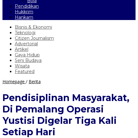
Bola
Pendidikan
Hukkrim
Hankam
Bisnis & Ekonomi
Teknologi
Citizen Journalism
Advertorial
Artikel
Gaya Hidup
Seni Budaya
Wisata
Featured
Pendisiplinan
Homepage
/
Berita
Masyarakat,
Di
Pendisiplinan Masyarakat,
Pemalang
Operasi
Di Pemalang Operasi
Yustisi
Digelar
Yustisi Digelar Tiga Kali
Tiga
Kali
Setiap Hari
Setiap