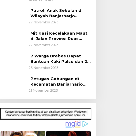
Kepada Pelajar
Patroli Anak Sekolah di
Wilayah Banjarharjo
Brebes
27 November 2023
Mitigasi Kecelakaan Maut
di Jalan Provinsi Ruas
Banjarharjo-Salem
27 November 2023
7 Warga Brebes Dapat
Bantuan Kaki Palsu dan 2
Operasi Bibir Sumbing
25 November 2023
Petugas Gabungan di
Kecamatan Banjarharjo
Patroli Anak Sekolah
21 November 2023