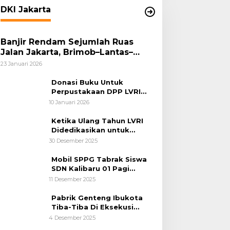
DKI Jakarta
Banjir Rendam Sejumlah Ruas
Jalan Jakarta, Brimob–Lantas–
Polair PMJ Bergerak Cepat, Polri
23 Januari 2026
Siagakan 128.247 Personel Secara
Nasional
Donasi Buku Untuk
Perpustakaan DPP LVRI
Terus Mengalir
10 Januari 2026
Ketika Ulang Tahun LVRI
Didedikasikan untuk
Kemanusiaan
30 Desember 2025
Mobil SPPG Tabrak Siswa
SDN Kalibaru 01 Pagi
Cilincing Jakarta Utara
11 Desember 2025
Pabrik Genteng Ibukota
Tiba-Tiba Di Eksekusi
Jurusita Pengadilan Negeri
4 Desember 2025
Tangerang, Diduga Cacat