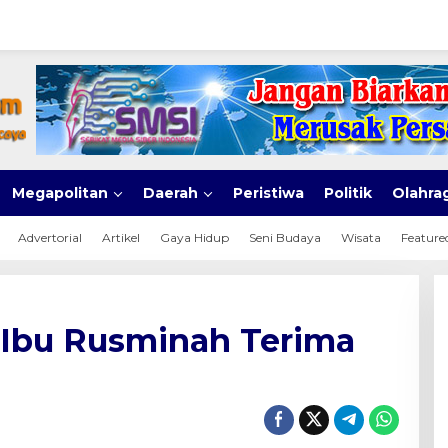
Megapolitan
Daerah
Peristiwa
Politik
Olahra
Advertorial
Artikel
Gaya Hidup
Seni Budaya
Wisata
Feature
 Ibu Rusminah Terima