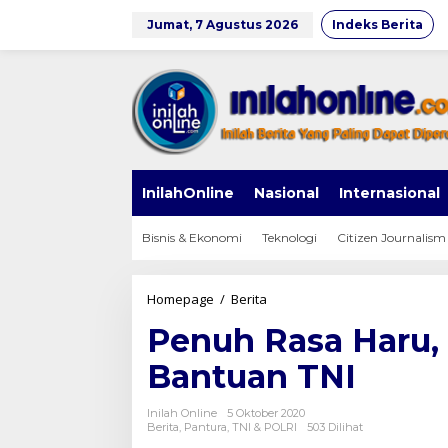
Lewati
ke
Jumat, 7 Agustus 2026
Indeks Berita
konten
InilahOnline
Nasional
Internasional
Bisnis & Ekonomi
Teknologi
Citizen Journalism
Penuh
Homepage
/
Berita
Rasa
Penuh Rasa Haru,
Haru,
Ibu
Bantuan TNI
Rusminah
Terima
Bantuan
Inilah Online
5 Oktober 2020
TNI
Berita
,
Pantura
,
TNI & POLRI
503 Dilihat