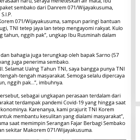
rasaan haru, seraya meneteskan air mata, Ibu
paket sembako dari Danrem 071/Wijayakusuma,
S.I.P.
Korem 071/Wijayakusuma, sampun paringi bantuan
i, TNI tetep jaya lan tetep mengayomi rakyat. Kulo
ng tahun, nggih pak”, ungkap Ibu Rusminah dalam
u dan bahagia juga terungkap oleh bapak Sarno (57
l yang juga penerima sembako.
. Selamat Ualng Tahun TNI, saya bangga punya TNI
itengah-tengah masyarakat. Semoga selalu dipercaya
un, nggih pak…”, imbuhnya.
ersebut, sebagai ungkapan perasaan terdalam dari
arakat terdampak pandemi Covid-19 yang hingga saat
ekonominya. Karenanya, kami prajurit TNI Korem
ntuk membantu kesulitan yang dialami masyarakat”,
uma saat memimpin Serangan Fajar Berbagi Sembako
an sekitar Makorem 071/Wijayakusuma.