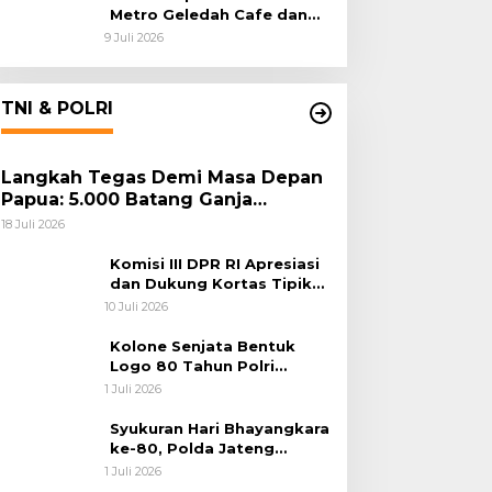
Metro Geledah Cafe dan
Money Changer
9 Juli 2026
TNI & POLRI
Langkah Tegas Demi Masa Depan
Papua: 5.000 Batang Ganja
Berhasil Diungkap Koops TNI
18 Juli 2026
Habema
Komisi III DPR RI Apresiasi
dan Dukung Kortas Tipikor
Polri Usut Dugaan Korupsi
10 Juli 2026
Batu Bara
Kolone Senjata Bentuk
Logo 80 Tahun Polri
Warnai Upacara Hari
1 Juli 2026
Bhayangkara ke-80
Syukuran Hari Bhayangkara
ke-80, Polda Jateng
Teguhkan Semangat
1 Juli 2026
Pengabdian dan Pererat