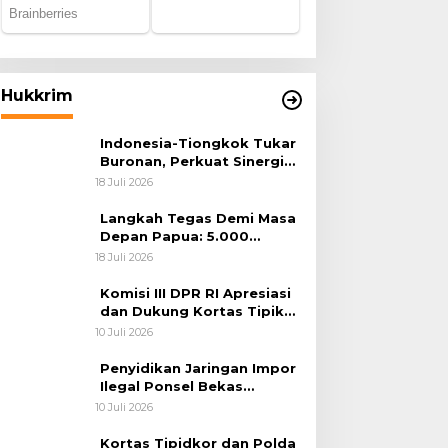
Hukkrim
Indonesia-Tiongkok Tukar
Buronan, Perkuat Sinergi
Penegakan Hukum Lintas
18 Juli 2026
Negara
Langkah Tegas Demi Masa
Depan Papua: 5.000
Batang Ganja Berhasil
18 Juli 2026
Diungkap Koops TNI
Habema
Komisi III DPR RI Apresiasi
dan Dukung Kortas Tipikor
Polri Usut Dugaan Korupsi
10 Juli 2026
Batu Bara
Penyidikan Jaringan Impor
Ilegal Ponsel Bekas
Rampung, Tiga Tersangka
10 Juli 2026
Sudah P-21 dan Satu Buron
Kortas Tipidkor dan Polda