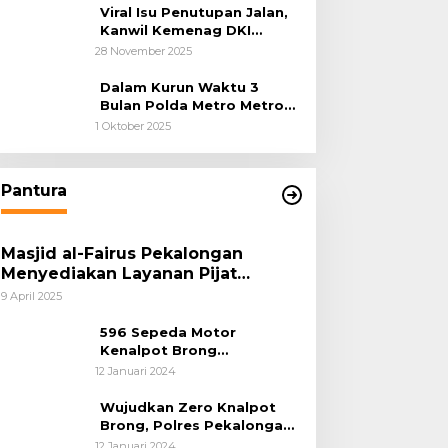
Hukum Sejak Awal
Viral Isu Penutupan Jalan,
Kanwil Kemenag DKI
Jakarta Luruskan Fakta
28 November 2025
Dalam Kurun Waktu 3
Bulan Polda Metro Metro
Ungkap 1,14 Ton Narkoba
1 Oktober 2025
Pantura
Masjid al-Fairus Pekalongan
Menyediakan Layanan Pijat
hingga Potong Rambut Gratis bagi
9 April 2025
Pemudik Lebaran 2025
596 Sepeda Motor
Kenalpot Brong
Diamankan Polres
12 Januari 2024
Pubalingga
Wujudkan Zero Knalpot
Brong, Polres Pekalongan
Kota Berikan Edukasi
12 Januari 2024