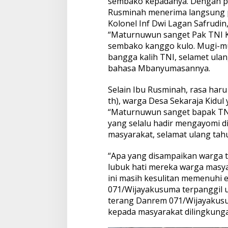
sembako kepadanya. Dengan pe
Rusminah menerima langsung 
Kolonel Inf Dwi Lagan Safrudin, 
“Maturnuwun sanget Pak TNI 
sembako kanggo kulo. Mugi-mug
bangga kalih TNI, selamet ula
bahasa Mbanyumasannya.
Selain Ibu Rusminah, rasa har
th), warga Desa Sekaraja Kidu
“Maturnuwun sanget bapak TNI
yang selalu hadir mengayomi d
masyarakat, selamat ulang tah
“Apa yang disampaikan warga t
lubuk hati mereka warga masy
ini masih kesulitan memenuhi 
071/Wijayakusuma terpanggil u
terang Danrem 071/Wijayakus
kepada masyarakat dilingkung