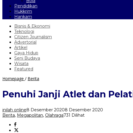
Bola
Pendidikan
Hukkrim
Hankam
Bisnis & Ekonomi
Teknologi
Citizen Journalism
Advertorial
Artikel
Gaya Hidup
Seni Budaya
Wisata
Featured
Penuhi
Homepage
/
Berita
Janji
Atlet
Penuhi Janji Atlet dan Pel
dan
Pelatih
Berprestasi,
inilah online
8 Desember 2020
8 Desember 2020
Pemkot
Berita
,
Megapolitan
,
Olahraga
731 Dilihat
Bogor
Beri
Penghargaan