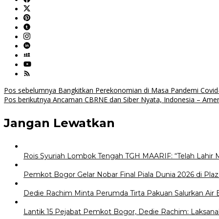
Navigasi
Pos sebelumnya
Bangkitkan Perekonomian di Masa Pandemi Covid
Pos berikutnya
Ancaman CBRNE dan Siber Nyata, Indonesia – Amer
pos
Jangan Lewatkan
Rois Syuriah Lombok Tengah TGH MAARIF: “Telah Lahir 
Pemkot Bogor Gelar Nobar Final Piala Dunia 2026 di Plaz
Dedie Rachim Minta Perumda Tirta Pakuan Salurkan Air
Lantik 15 Pejabat Pemkot Bogor, Dedie Rachim: Laksana