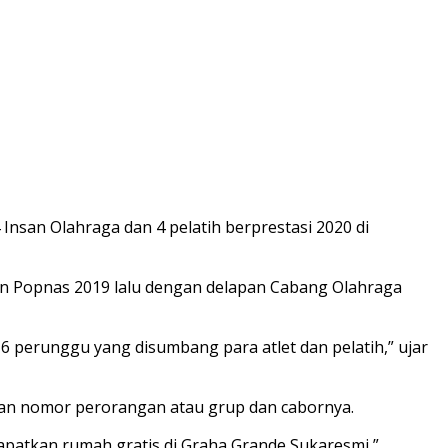
san Olahraga dan 4 pelatih berprestasi 2020 di
an Popnas 2019 lalu dengan delapan Cabang Olahraga
6 perunggu yang disumbang para atlet dan pelatih,” ujar
gan nomor perorangan atau grup dan cabornya.
patkan rumah gratis di Graha Grande Sukaresmi,”