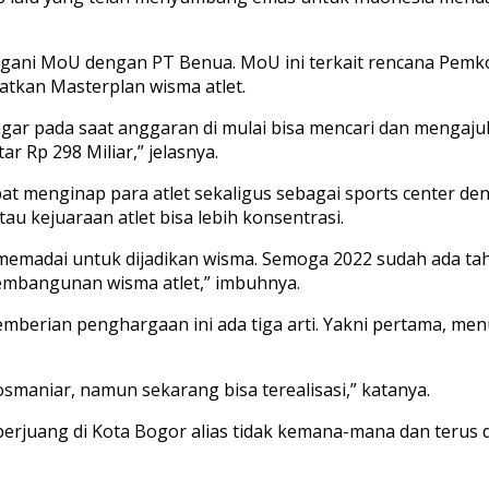
angani MoU dengan PT Benua. MoU ini terkait rencana Pem
kan Masterplan wisma atlet.
ar pada saat anggaran di mulai bisa mencari dan mengajuk
 Rp 298 Miliar,” jelasnya.
t menginap para atlet sekaligus sebagai sports center deng
u kejuaraan atlet bisa lebih konsentrasi.
k memadai untuk dijadikan wisma. Semoga 2022 sudah ada t
pembangunan wisma atlet,” imbuhnya.
berian penghargaan ini ada tiga arti. Yakni pertama, menun
maniar, namun sekarang bisa terealisasi,” katanya.
rjuang di Kota Bogor alias tidak kemana-mana dan terus di