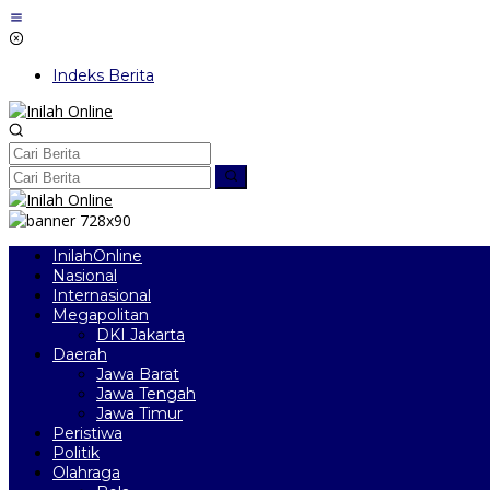
Lewati
ke
konten
Indeks Berita
InilahOnline
Nasional
Internasional
Megapolitan
DKI Jakarta
Daerah
Jawa Barat
Jawa Tengah
Jawa Timur
Peristiwa
Politik
Olahraga