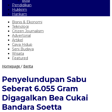
Bola
Pendidikan
Hukkrim
Hankam
Bisnis & Ekonomi
Teknologi
Citizen Journalism
Advertorial
Artikel
Gaya Hidup
Seni Budaya
Wisata
Featured
Penyelundupan
Homepage
/
Berita
Sabu
Seberat
Penyelundupan Sabu
6.055
Gram
Seberat 6.055 Gram
Digagalkan
Bea
Digagalkan Bea Cukai
Cukai
Bandara
Bandara Soetta
Soetta