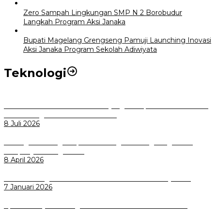
Zero Sampah Lingkungan SMP N 2 Borobudur
Langkah Program Aksi Janaka
Bupati Magelang Grengseng Pamuji Launching Inovasi
Aksi Janaka Program Sekolah Adiwiyata
Teknologi
Perkuat Tata Kelola Aset Daerah yang Transparan dan Akuntabel
Pemkot Bogor Luncurkan SIMASDA
8 Juli 2026
Dorong Salusi Regional, Pemkot Bogor Dukung Pengolahan
Sampah Jadi Energi Listrik
8 April 2026
Wali Kota Bogor bersama Dirut INKA Bahas Trase Uji Coba
7 Januari 2026
Aplikasi Pelayanan Pengaduan Reserse Resmi Diluncurkan:
Masyarakat Kini Bisa Mengadu Lebih Cepat, Mudah, dan