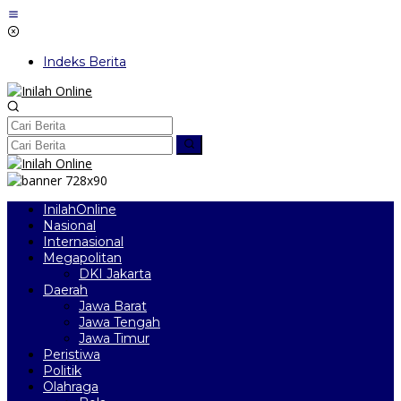
Lewati
ke
konten
Indeks Berita
InilahOnline
Nasional
Internasional
Megapolitan
DKI Jakarta
Daerah
Jawa Barat
Jawa Tengah
Jawa Timur
Peristiwa
Politik
Olahraga