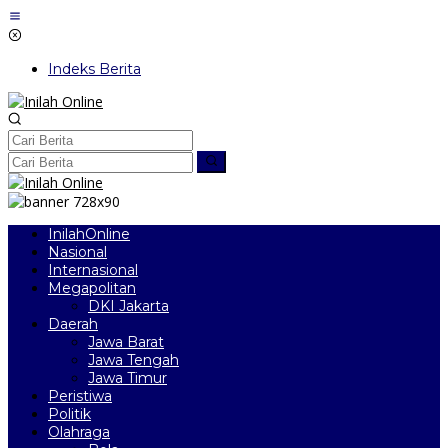
Lewati
ke
konten
Indeks Berita
InilahOnline
Nasional
Internasional
Megapolitan
DKI Jakarta
Daerah
Jawa Barat
Jawa Tengah
Jawa Timur
Peristiwa
Politik
Olahraga