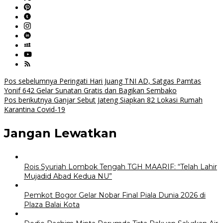
Navigasi
Pos sebelumnya
Peringati Hari Juang TNI AD, Satgas Pamtas
Yonif 642 Gelar Sunatan Gratis dan Bagikan Sembako
pos
Pos berikutnya
Ganjar Sebut Jateng Siapkan 82 Lokasi Rumah
Karantina Covid-19
Jangan Lewatkan
Rois Syuriah Lombok Tengah TGH MAARIF: “Telah Lahir
Mujadid Abad Kedua NU”
Pemkot Bogor Gelar Nobar Final Piala Dunia 2026 di
Plaza Balai Kota