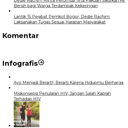
Dedie Rachim Minta Perumda Tirta Pakuan Salurkan Air
Bersih bagi Warga Terdampak Kekeringan
Lantik 15 Pejabat Pemkot Bogor, Dedie Rachim:
Laksanakan Tugas Sesuai Harapan Masyarakat
Komentar
Infografis
Ayo Menjadi Berarti!, Berarti Karena Hidupmu Berharga
Miskonsepsi Penularan HIV, Jangan Salah Kaprah
Terhadap HIV