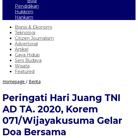
Bola
Pendidikan
Hukkrim
Hankam
Bisnis & Ekonomi
Teknologi
Citizen Journalism
Advertorial
Artikel
Gaya Hidup
Seni Budaya
Wisata
Featured
Peringati
Homepage
/
Berita
Hari
Juang
Peringati Hari Juang TNI
TNI
AD
AD TA. 2020, Korem
TA.
2020,
071/Wijayakusuma Gelar
Korem
071/Wijayakusuma
Doa Bersama
Gelar