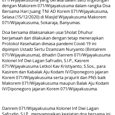
071/Wijayakusuma yang berada dalam satu lingkungan
dengan Makorem 071/Wijayakusuma dalam rangka Doa
Bersama Hari Juang TNI AD Korem 071/Wijayakusuma,
Selasa (15/12/2020) di Masjid Wijayakusuma Makorem
071/Wijayakusuma, Sokaraja, Banyumas.
Doa bersama dilaksanakan usai Sholat Dhuhur
berjamaah dan dilakukan dengan tetap menerapkan
Protokol Kesehatan dimasa pandemi Covid-19 ini
dipimpin Ustadz Sertu Dzamzam Nuryanto (Bintalrem
071/Wijayakusuma), dihadiri Danrem 071/Wijayakusuma
Kolonel Inf Dwi Lagan Safrudin, S.I.P., Kasrem
071/Wijayakusuma Letkol Kav Kristiyanto, S.Sos., para
Kasirem dan Kabalak Aju Kodam IV/Diponegoro jajaran
Korem 071/Wijayakusuma serta prajurit dan PNS baik
Makorem 071/Wijayakusuma maupun Balak Aju Kodam
IV/Diponegoro jajaran Korem 071/Wijayakusuma.
Danrem 071/Wijayakusuma Kolonel Inf Dwi Lagan
Safrudin, S.I.P., menyampaikan kegiatan doa bersama ini