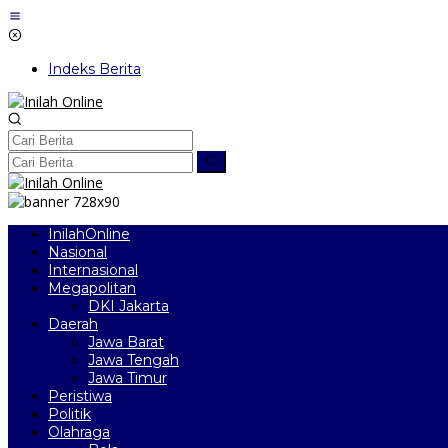
Lewati
ke
konten
Indeks Berita
InilahOnline
Nasional
Internasional
Megapolitan
DKI Jakarta
Daerah
Jawa Barat
Jawa Tengah
Jawa Timur
Peristiwa
Politik
Olahraga