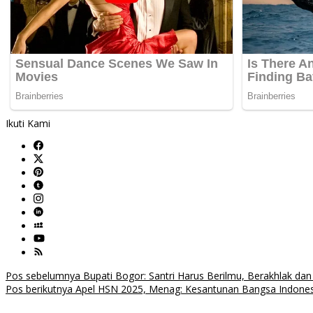
Ikuti Kami
Navigasi
Pos sebelumnya
Bupati Bogor: Santri Harus Berilmu, Berakhlak da
Pos berikutnya
Apel HSN 2025, Menag: Kesantunan Bangsa Indonesia
pos