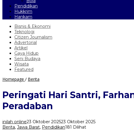
Bola
Pendidikan
Hukkrim
Hankam
Bisnis & Ekonomi
Teknologi
Citizen Journalism
Advertorial
Artikel
Gaya Hidup
Seni Budaya
Wisata
Featured
Peringati
Homepage
/
Berita
Hari
Santri,
Peringati Hari Santri, Farh
Farhan:
Santri
Peradaban
Adalah
Penjaga
Nilai
inilah online
23 Oktober 2025
23 Oktober 2025
dan
Berita
,
Jawa Barat
,
Pendidikan
181 Dilihat
Pembangun