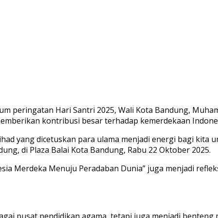
 peringatan Hari Santri 2025, Wali Kota Bandung, Muham
emberikan kontribusi besar terhadap kemerdekaan Indones
t jihad yang dicetuskan para ulama menjadi energi bagi ki
dung, di Plaza Balai Kota Bandung, Rabu 22 Oktober 2025.
ia Merdeka Menuju Peradaban Dunia” juga menjadi refleks
bagai pusat pendidikan agama, tetapi juga menjadi benten