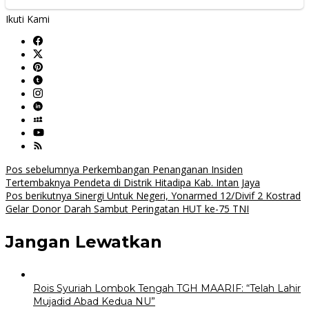
Ikuti Kami
Navigasi
Pos sebelumnya
Perkembangan Penanganan Insiden
Tertembaknya Pendeta di Distrik Hitadipa Kab. Intan Jaya
pos
Pos berikutnya
Sinergi Untuk Negeri, Yonarmed 12/Divif 2 Kostrad
Gelar Donor Darah Sambut Peringatan HUT ke-75 TNI
Jangan Lewatkan
Rois Syuriah Lombok Tengah TGH MAARIF: “Telah Lahir
Mujadid Abad Kedua NU”