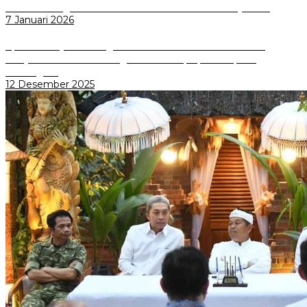
Wali Kota Bogor bersama Dirut INKA Bahas Trase Uji Coba
7 Januari 2026
Aplikasi Pelayanan Pengaduan Reserse Resmi Diluncurkan:
Masyarakat Kini Bisa Mengadu Lebih Cepat, Mudah, dan
Terintegrasi
12 Desember 2025