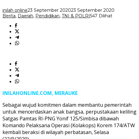
Sota
2
inilah online
23 September 2020
23 September 2020
Berita
,
Daerah
,
Pendidikan
,
TNI & POLRI
547 Dilihat
INILAHONLINE.COM, MERAUKE
Sebagai wujud komitmen dalam membantu pemerintah
untuk mencerdaskan anak bangsa, perpustakaan keliling
Satgas Pamtas RI-PNG Yonif 125/Simbisa dibawah
Komando Pelaksana Operasi (Kolakops) Korem 174/ATW
kembali beraksi di wilayah perbatasan, Selasa