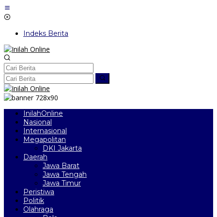
Lewati
ke
konten
Indeks Berita
InilahOnline
Nasional
Internasional
Megapolitan
DKI Jakarta
Daerah
Jawa Barat
Jawa Tengah
Jawa Timur
Peristiwa
Politik
Olahraga