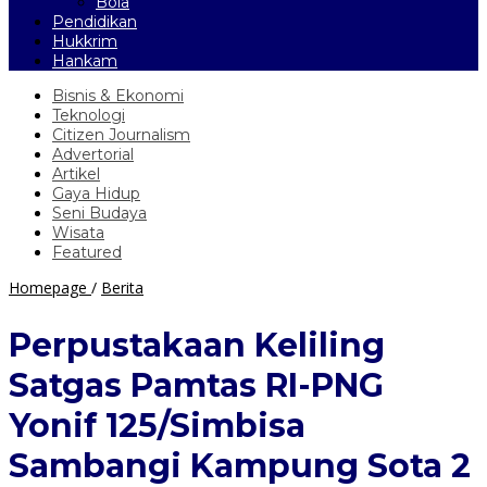
Bola
Pendidikan
Hukkrim
Hankam
Bisnis & Ekonomi
Teknologi
Citizen Journalism
Advertorial
Artikel
Gaya Hidup
Seni Budaya
Wisata
Featured
Perpustakaan
Homepage
/
Berita
Keliling
Satgas
Perpustakaan Keliling
Pamtas
RI-
Satgas Pamtas RI-PNG
PNG
Yonif
Yonif 125/Simbisa
125/Simbisa
Sambangi
Sambangi Kampung Sota 2
Kampung