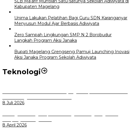
SLB Ma’arif Muntilan Satu-satunya Sekolah Adiwiyata di
Kabupaten Magelang
Unima Lakukan Pelatihan Bagi Guru SDN Karanganyar
Menyusun Modul Ajar Berbasis Adiwiyata
Zero Sampah Lingkungan SMP N 2 Borobudur
Langkah Program Aksi Janaka
Bupati Magelang Grengseng Pamuji Launching Inovasi
Aksi Janaka Program Sekolah Adiwiyata
Teknologi
Perkuat Tata Kelola Aset Daerah yang Transparan dan Akuntabel
Pemkot Bogor Luncurkan SIMASDA
8 Juli 2026
Dorong Salusi Regional, Pemkot Bogor Dukung Pengolahan
Sampah Jadi Energi Listrik
8 April 2026