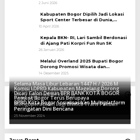
Gowes Napak Tilas Bogor
2 Juni 2026
Kabupaten Bogor Dipilih Jadi Lokasi
Sport Center Terbesar di Dunia,
Peluang Tingkatkan Pertumbuhan
10 April 2026
Ekonomi Baru
Kepala BKN- RI, Lari Sambil Berdonasi
di Ajang Pati Korpri Fun Run 5K
26 Januari 2026
Melalui Overland 2025 Bupati Bogor
Dorong Promosi Wisata dan
Pelestarian Alam
14 Desember 2025
Selama Masa Libur Lebaran 1447 H / 2026 M
Komisi I DPRD Kabupaten Magelang Dorong
Dinkes Kota Bogor Siagakan Layanan
Dicari Calon Dewas BPR BANK KOTA BOGOR
Advertorial
Mitra Optimalkan Kinerja
Kesehatan
Pemkot Bogor Terus Berupaya
16 Maret 2026
2025-2029
BPBD Kota Bogor Sosialisasikan Multiplatform
27 Mei 2025
Mengoperasikan Lagi Biskita Trans Pakuan
15 April 2025
Peringatan Dini Bencana
4 Februari 2025
25 November 2024