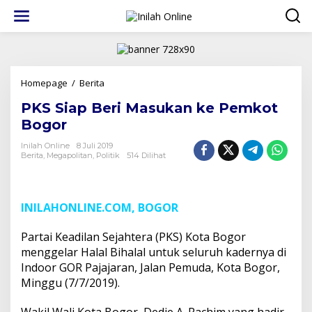
Lewati
ke
konten
PKS
Homepage
/
Berita
Siap
PKS Siap Beri Masukan ke Pemkot
Beri
Masukan
Bogor
ke
Pemkot
Inilah Online
8 Juli 2019
Berita
,
Megapolitan
,
Politik
514 Dilihat
Bogor
INILAHONLINE.COM, BOGOR
Partai Keadilan Sejahtera (PKS) Kota Bogor
menggelar Halal Bihalal untuk seluruh kadernya di
Indoor GOR Pajajaran, Jalan Pemuda, Kota Bogor,
Minggu (7/7/2019).