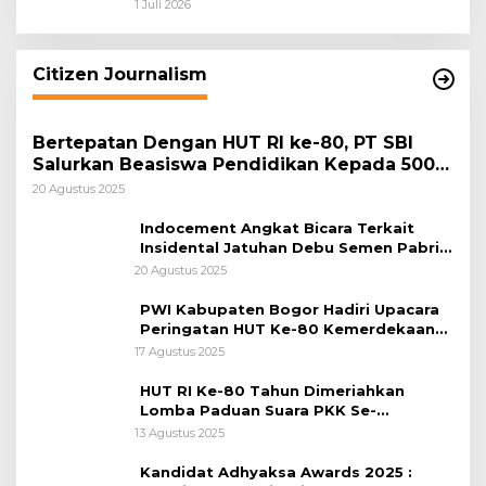
dan Pemkab Bogor Jadi Kunci Menjaga
1 Juli 2026
Keamanan Daerah
Citizen Journalism
Bertepatan Dengan HUT RI ke-80, PT SBI
Salurkan Beasiswa Pendidikan Kepada 500
Pelajar
20 Agustus 2025
Indocement Angkat Bicara Terkait
Insidental Jatuhan Debu Semen Pabrik
Citeureup
20 Agustus 2025
PWI Kabupaten Bogor Hadiri Upacara
Peringatan HUT Ke-80 Kemerdekaan
RI, di Lapangan Tegar Beriman
17 Agustus 2025
HUT RI Ke-80 Tahun Dimeriahkan
Lomba Paduan Suara PKK Se-
Kabupaten Bogor
13 Agustus 2025
Kandidat Adhyaksa Awards 2025 :