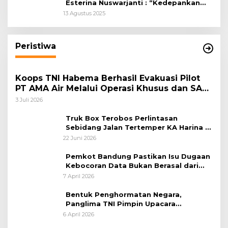
Esterina Nuswarjanti : “Kedepankan
Keadilan Restoratif Wujudkan
13 Agustus 2025
Masyarakat Harmonis”
Peristiwa
Koops TNI Habema Berhasil Evakuasi Pilot
PT AMA Air Melalui Operasi Khusus dan SAR
Taktis
3 Juli 2026
Truk Box Terobos Perlintasan
Sebidang Jalan Tertemper KA Harina di
Jalan Stasiun Poncol-Jrakah Semarang
22 Juni 2026
Pemkot Bandung Pastikan Isu Dugaan
Kebocoran Data Bukan Berasal dari
Server Disdukcapil
7 April 2026
Bentuk Penghormatan Negara,
Panglima TNI Pimpin Upacara
Pemakaman Militer
6 April 2026