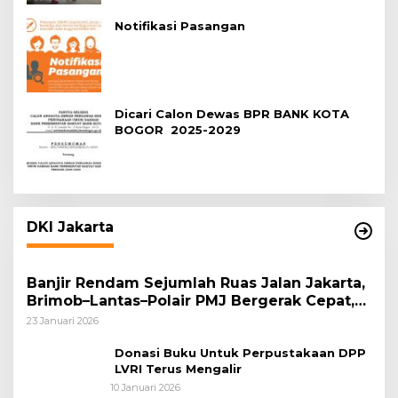
Notifikasi Pasangan
Dicari Calon Dewas BPR BANK KOTA
BOGOR 2025-2029
DKI Jakarta
Banjir Rendam Sejumlah Ruas Jalan Jakarta,
Brimob–Lantas–Polair PMJ Bergerak Cepat,
Polri Siagakan 128.247 Personel Secara
23 Januari 2026
Nasional
Donasi Buku Untuk Perpustakaan DPP
LVRI Terus Mengalir
10 Januari 2026