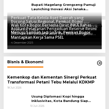
Bupati Magelang Grengseng Pamuji
Launching Inovasi Aksi Janaka
Program Sekolah Adiwiyata
Perkuat Tata Kelola Aset Daerah yang
Dorong Salusi Regional, Pemkot Bogor
Transparan dan Akuntabel Pemkot Bogor
Wali Kota Bogor bersama Dirut INKA Bahas
Teknologi
Dukung Pengolahan Sampah Jadi Energi Listrik
Luncurkan SIMASDA
Aplikasi Pelayanan Pengaduan Reserse Resmi
8 Juli 2026
Trase Uji Coba
Menuju Sampah Jadi Listrik, Pemkot Bogor
8 April 2026
Diluncurkan: Masyarakat Kini Bisa Mengadu
7 Januari 2026
Mantapkan Kerja Sama PSEL
Lebih Cepat, Mudah, dan Terintegrasi
12 Desember 2025
4 Desember 2025
Bisnis & Ekonomi
Kemenkop dan Kementan Sinergi Perkuat
Transformasi Petani Tebu Melalui KDKMP
18 Juli 2026
Usung Diplomasi Kopi hingga
Inklusivitas, Kota Bandung Siap
Sambut 25 Duta Besar di Festival Asia
10 Juli 2026