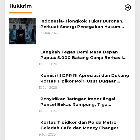
Hukkrim
Indonesia-Tiongkok Tukar Buronan,
Perkuat Sinergi Penegakan Hukum
Lintas Negara
18 Juli 2026
Langkah Tegas Demi Masa Depan
Papua: 5.000 Batang Ganja Berhasil
Diungkap Koops TNI Habema
18 Juli 2026
Komisi III DPR RI Apresiasi dan Dukung
Kortas Tipikor Polri Usut Dugaan
Korupsi Batu Bara
10 Juli 2026
Penyidikan Jaringan Impor Ilegal
Ponsel Bekas Rampung, Tiga
Tersangka Sudah P-21 dan Satu Buron
10 Juli 2026
Kortas Tipidkor dan Polda Metro
Geledah Cafe dan Money Changer
9 Juli 2026