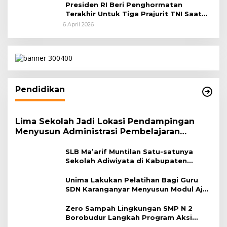
Presiden RI Beri Penghormatan
Terakhir Untuk Tiga Prajurit TNI Saat
Persemayaman di Bandara Soekarno-
6 April 2026
Hatta
Pendidikan
Lima Sekolah Jadi Lokasi Pendampingan
Menyusun Administrasi Pembelajaran
Berbasis Lingkungan
SLB Ma’arif Muntilan Satu-satunya
Sekolah Adiwiyata di Kabupaten
Magelang
Unima Lakukan Pelatihan Bagi Guru
SDN Karanganyar Menyusun Modul Ajar
Berbasis Adiwiyata
Zero Sampah Lingkungan SMP N 2
Borobudur Langkah Program Aksi
Janaka