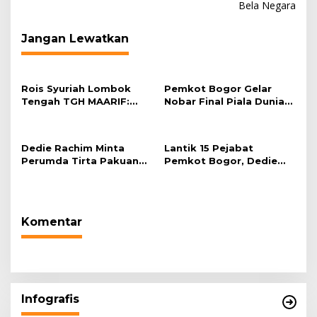
Bela Negara
Jangan Lewatkan
Rois Syuriah Lombok
Pemkot Bogor Gelar
Tengah TGH MAARIF:
Nobar Final Piala Dunia
“Telah Lahir Mujadid
2026 di Plaza Balai Kota
Abad Kedua NU”
Dedie Rachim Minta
Lantik 15 Pejabat
Perumda Tirta Pakuan
Pemkot Bogor, Dedie
Salurkan Air Bersih bagi
Rachim: Laksanakan
Warga Terdampak
Tugas Sesuai Harapan
Kekeringan
Masyarakat
Komentar
Infografis