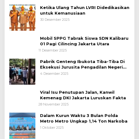
Ketika Ulang Tahun LVRI Didedikasikan
untuk Kemanusiaan
30 Desember 2025
Mobil SPPG Tabrak Siswa SDN Kalibaru
01 Pagi Cilincing Jakarta Utara
11 Desember 2025
Pabrik Genteng Ibukota Tiba-Tiba Di
Eksekusi Jurusita Pengadilan Negeri
Tangerang, Diduga Cacat Hukum Sejak
4 Desember 2025
Awal
Viral Isu Penutupan Jalan, Kanwil
Kemenag DKI Jakarta Luruskan Fakta
28 November 2025
Dalam Kurun Waktu 3 Bulan Polda
Metro Metro Ungkap 1,14 Ton Narkoba
1 Oktober 2025