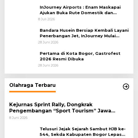
Afrika 2026
InJourney Airports : Enam Maskapai
Ajukan Buka Rute Domestik dan
Internasional dari Bandara Husein
8 Juli 2026
Sastranegara
Bandara Husein Bersiap Kembali Layani
Penerbangan Jet, InJourney Mulai
Tahap Optimalisasi
28 Juni 2026
Pertama di Kota Bogor, Gastrofest
2026 Resmi Dibuka
28 Juni 2026
Olahraga Terbaru
Kejurnas Sprint Rally, Dongkrak
Pengembangan “Sport Tourism” Jawa
Tengah
8 Juni 2026
Telusuri Jejak Sejarah Sambut HJB ke-
544, Sekda Kabupaten Bogor Lepas