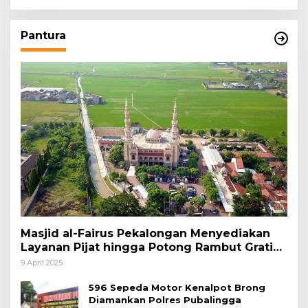
Pantura
Masjid al-Fairus Pekalongan Menyediakan
Layanan Pijat hingga Potong Rambut Gratis
bagi Pemudik Lebaran 2025
9 April 2025
596 Sepeda Motor Kenalpot Brong
Diamankan Polres Pubalingga