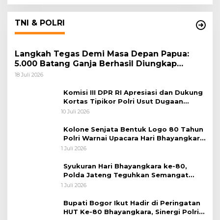
TNI & POLRI
Langkah Tegas Demi Masa Depan Papua:
5.000 Batang Ganja Berhasil Diungkap
Koops TNI Habema
18 Juli 2026
Komisi III DPR RI Apresiasi dan Dukung
Kortas Tipikor Polri Usut Dugaan
Korupsi Batu Bara
10 Juli 2026
Kolone Senjata Bentuk Logo 80 Tahun
Polri Warnai Upacara Hari Bhayangkara
ke-80
1 Juli 2026
Syukuran Hari Bhayangkara ke-80,
Polda Jateng Teguhkan Semangat
Pengabdian dan Pererat Kebersamaan
1 Juli 2026
Bupati Bogor Ikut Hadir di Peringatan
HUT Ke-80 Bhayangkara, Sinergi Polri