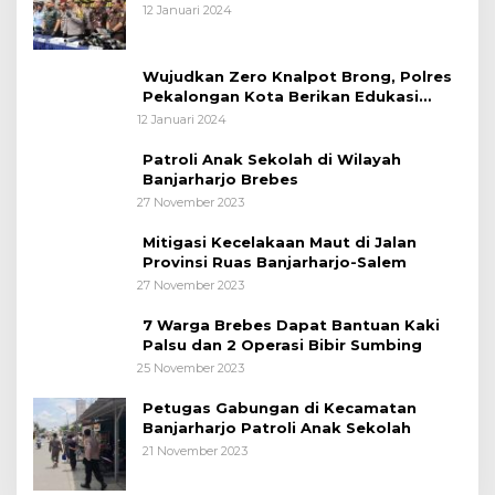
12 Januari 2024
Wujudkan Zero Knalpot Brong, Polres
Pekalongan Kota Berikan Edukasi
Kepada Pelajar
12 Januari 2024
Patroli Anak Sekolah di Wilayah
Banjarharjo Brebes
27 November 2023
Mitigasi Kecelakaan Maut di Jalan
Provinsi Ruas Banjarharjo-Salem
27 November 2023
7 Warga Brebes Dapat Bantuan Kaki
Palsu dan 2 Operasi Bibir Sumbing
25 November 2023
Petugas Gabungan di Kecamatan
Banjarharjo Patroli Anak Sekolah
21 November 2023